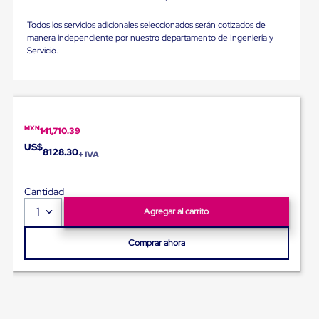
portátiles
de
Cargas
Todos los servicios adicionales seleccionados serán cotizados de
Convencionales
manera independiente por nuestro departamento de Ingeniería y
Sellos
Servicio.
para
Puertas
de
andén
Sellos
de
MXN
141,710.39
Cabezal
US$
8128.30
Fijo
+ IVA
Sellos
de
Cantidad
Cabezal
Colgante
1
Agregar al carrito
Cortina
Retenedores
de
Comprar ahora
andén
Retenedores
de
andén
con