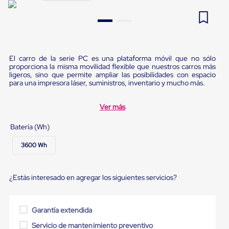
Pestañas
9
.
flejadora
de
Borde
10
.
slip sheet
de
andén
Pestañas
El carro de la serie PC es una plataforma móvil que no sólo
de
proporciona la misma movilidad flexible que nuestros carros más
Borde
ligeros, sino que permite ampliar las posibilidades con espacio
de
para una impresora láser, suministros, inventario y mucho más.
andén
Mecánicas
Ver más
Pestañas
de
Batería (Wh)
Borde
de
3600 Wh
andén
Hidráulicas
Rampas
de
¿Estás interesado en agregar los siguientes servicios?
patio
portátiles
Rampas
Garantía extendida
de
patio
Servicio de mantenimiento preventivo