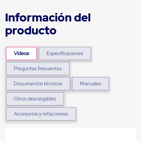
sistema
de
retención
Información del
de
ruedas
producto
Retenedores
de
andén
Automáticos
Retenedores
Videos
Especificaciones
de
Andén
Preguntas frecuentes
Multi
Transportes
Controles
Documentos técnicos
Manuales
de
Muelle/Andén
Controles
Otros descargables
de
Muelle/Andén
Accesorios y refacciones
Básico
Controles
de
Muelle/Andén
Integral