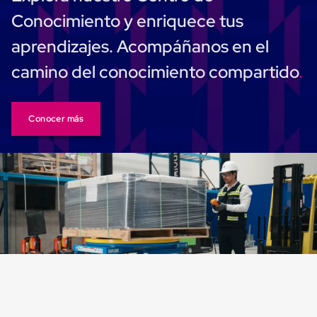
Plastico
Conocimiento y enriquece tus
Tarimas
de
aprendizajes. Acompáñanos en el
Plastico
para
camino del conocimiento compartido
Buenas
Prácticas
de
Manufactura
Conocer más
Tarimas
de
Plastico
para
Exportación
Tarimas
de
Plastico
Rackeables
Tarimas
de
Plastico
Multiusos
Esquineros
Angulos
de