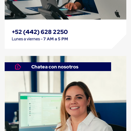
Carton
Corrugado
Freezer
Spacers
Separador
para
+52 (442) 628 2250
Congelación
Lunes a viernes -
7 AM a 5 PM
Estandar
Separador
para
Congelación
Ultra
Chatea con nosotros
Flujo
Cintas
protectoras
Cintas
adhesivas
Cinta
de
Tela
Cinta
para
Ductos
y
Tuberias