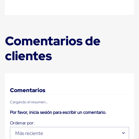
Diablito
de
carga
Diablito
eléctrico
Diablito
manual
Comentarios de
Plataformas
de
clientes
carga
Jaulas
de
Distribución
Ultima
Milla
Dollies
Comentarios
para
Charolas
Plásticas
Cargando el resumen…
Contenedores
Por favor, inicia sesión para escribir un comentario.
Metálicos
Colapsables
Jaulas
de
Más reciente
Distribución