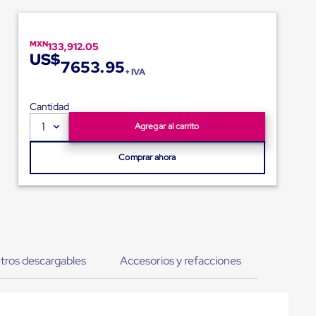
MXN
133,912.05
US$
7653.95
+ IVA
Cantidad
1
Agregar al carrito
Comprar ahora
tros descargables
Accesorios y refacciones