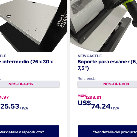
TLE
NEWCASTLE
 intermedio (26 x 30 x
Soporte para escáner (6,
7,5")
:
Referencia:
NCS-B1-1-016
NCS-B1-1-008
MXN
4.97
1298.91
US$
25.53
74.24
+ IVA
+ IVA
Ver detalle del producto"
"Ver detalle del product