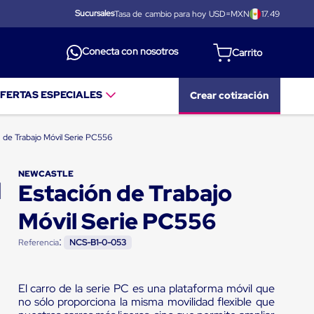
Sucursales
Tasa de cambio para hoy USD=MXN
17.49
Conecta con nosotros
FERTAS ESPECIALES
Crear cotización
n de Trabajo Móvil Serie PC556
NEWCASTLE
Estación de Trabajo
Móvil Serie PC556
:
Referencia
NCS-B1-0-053
El carro de la serie PC es una plataforma móvil que
no sólo proporciona la misma movilidad flexible que