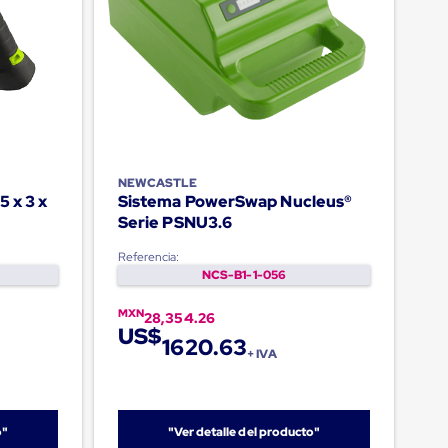
NEWCASTLE
5 x 3 x
Sistema PowerSwap Nucleus®
Serie PSNU3.6
Referencia:
NCS-B1-1-056
MXN
28,354.26
US$
1620.63
+ IVA
o"
"Ver detalle del producto"