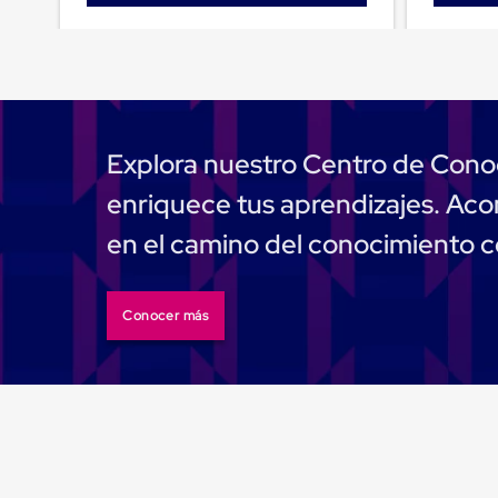
Emplaye
Manual
Plastico
para
Emplayar
Preestirado
Pelicula
Plastica
Explora nuestro Centro de Cono
Stretch
Hood
enriquece tus aprendizajes. A
Manejo
de
en el camino del conocimiento 
carga
sin
tarimas
Slip
Conocer más
Sheet
Slip
Sheet
de
Plastico
Slip
Sheet
de
Carton