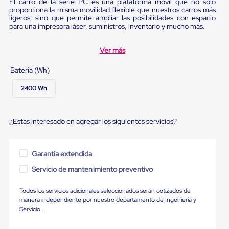
portátiles
El carro de la serie PC es una plataforma móvil que no sólo
de
proporciona la misma movilidad flexible que nuestros carros más
ligeros, sino que permite ampliar las posibilidades con espacio
Cargas
para una impresora láser, suministros, inventario y mucho más.
Convencionales
Sellos
para
Ver más
Puertas
de
Batería (Wh)
andén
Sellos
2400 Wh
de
Cabezal
Fijo
Sellos
¿Estás interesado en agregar los siguientes servicios?
de
Cabezal
Colgante
Garantía extendida
Cortina
Retenedores
Servicio de mantenimiento preventivo
de
andén
Todos los servicios adicionales seleccionados serán cotizados de
Retenedores
manera independiente por nuestro departamento de Ingeniería y
de
Servicio.
andén
con