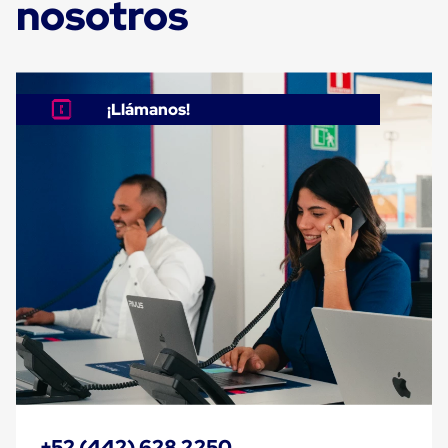
nosotros
Carton
Corrugado
Freezer
Spacers
Separador
para
¡Llámanos!
Congelación
Estandar
Separador
para
Congelación
Ultra
Flujo
Cintas
protectoras
Cintas
adhesivas
Cinta
de
Tela
Cinta
para
Ductos
y
+52 (442) 628 2250
Tuberias