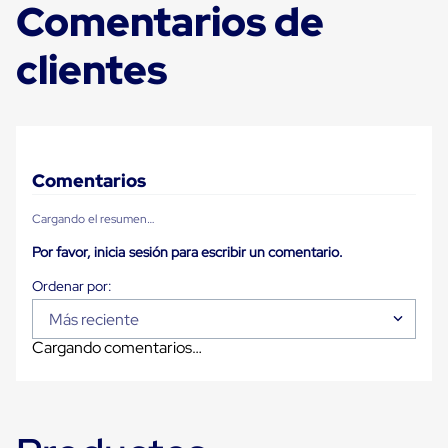
Comentarios de
Ultima
Milla
Anti-
clientes
Robo
Hormiga
Estanterías
Móviles
MRO
Distribución
Equipos
Comentarios
Móviles
Diablitos
Cargando el resumen…
de
carga
Por favor, inicia sesión para escribir un comentario.
Empaque
y
Embalaje
Playo
Más reciente
Emplaye
Cargando comentarios…
Stretch
Film
Automatico
Emplaye
Manual
Plastico