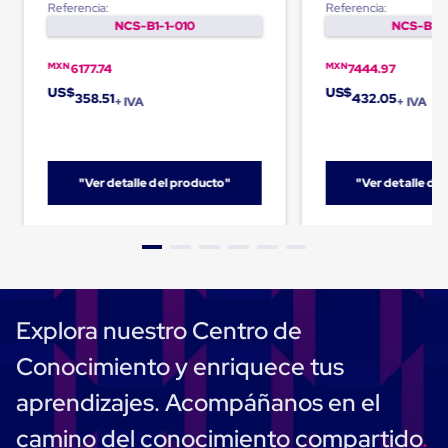
Plastico
Referencia:
Referencia:
Tarimas
NCS-B1-1-010
NCS-B1-1
de
Plastico
MXN
MXN
6177.74
7444.97
para
US$
US$
Buenas
358.51
432.05
+ IVA
+ IVA
Prácticas
de
Manufactura
Tarimas
"Ver detalle del producto"
"Ver detalle de
de
Plastico
para
Exportación
Tarimas
de
Plastico
Rackeables
Explora nuestro Centro de
Tarimas
de
Conocimiento y enriquece tus
Plastico
Multiusos
aprendizajes. Acompáñanos en el
Esquineros
Angulos
camino del conocimiento compartido
de