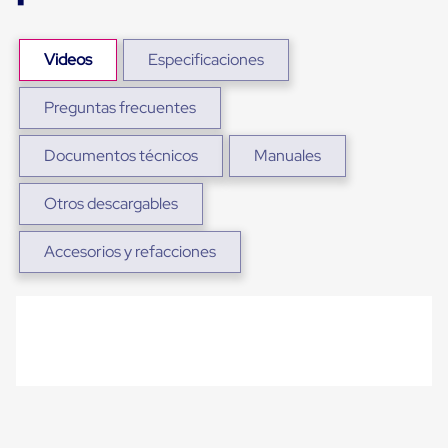
Diablito
de
carga
Diablito
Videos
Especificaciones
eléctrico
Diablito
Preguntas frecuentes
manual
Plataformas
de
Documentos técnicos
Manuales
carga
Jaulas
de
Otros descargables
Distribución
Ultima
Accesorios y refacciones
Milla
Dollies
para
Charolas
Plásticas
Contenedores
Metálicos
Colapsables
Jaulas
de
Distribución