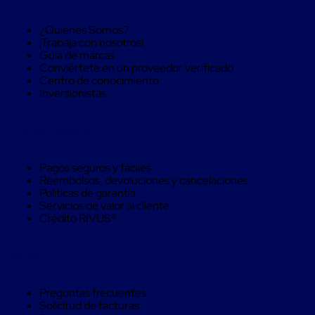
Caja
Super
Sacos
¿Quienes Somos?
de
¡Trabaja con nosotros!
Rafia
Guía de marcas
Super
Conviértete en un proveedor verificado
Sacos
Centro de conocimiento
de
Inversionistas
Rafia
sin
personalizar
Compra Seguro
Super
Sacos
Pagos seguros y fáciles
de
Reembolsos, devoluciones y cancelaciones
rafia
Políticas de garantía
personalizados
Servicios de valor al cliente
Cable
Crédito RIVUS®
de
Polipropileno
Rafia
Ayuda
Fibrilada
Arpilla
Circular
Preguntas frecuentes
Con
Solicitud de facturas
Etiqueta