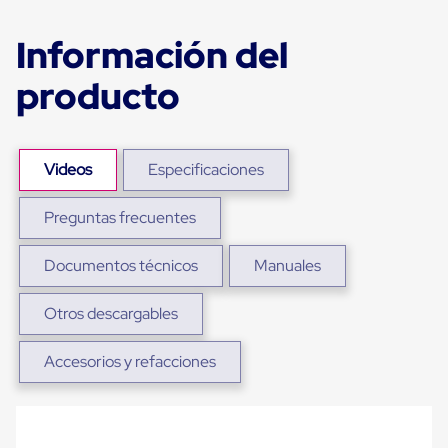
sistema
de
retención
Información del
de
ruedas
producto
Retenedores
de
andén
Automáticos
Retenedores
Videos
Especificaciones
de
Andén
Preguntas frecuentes
Multi
Transportes
Controles
Documentos técnicos
Manuales
de
Muelle/Andén
Controles
Otros descargables
de
Muelle/Andén
Accesorios y refacciones
Básico
Controles
de
Muelle/Andén
Integral