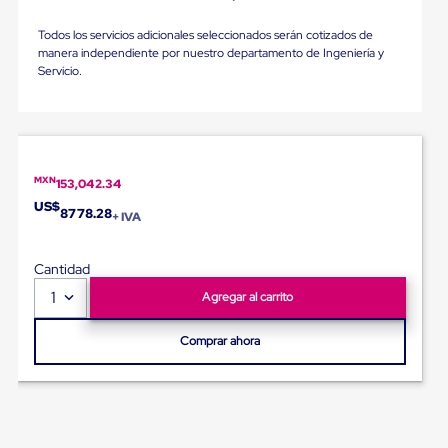
portátiles
de
Cargas
Todos los servicios adicionales seleccionados serán cotizados de
Convencionales
manera independiente por nuestro departamento de Ingeniería y
Sellos
Servicio.
para
Puertas
de
andén
Sellos
de
MXN
153,042.34
Cabezal
US$
8778.28
Fijo
+ IVA
Sellos
de
Cantidad
Cabezal
Colgante
1
Agregar al carrito
Cortina
Retenedores
de
Comprar ahora
andén
Retenedores
de
andén
con