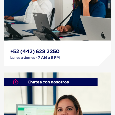
Carton
Corrugado
Freezer
Spacers
Separador
para
Congelación
Estandar
Separador
para
Congelación
+52 (442) 628 2250
Ultra
Lunes a viernes -
7 AM a 5 PM
Flujo
Cintas
protectoras
Cintas
adhesivas
Chatea con nosotros
Cinta
de
Tela
Cinta
para
Ductos
y
Tuberias