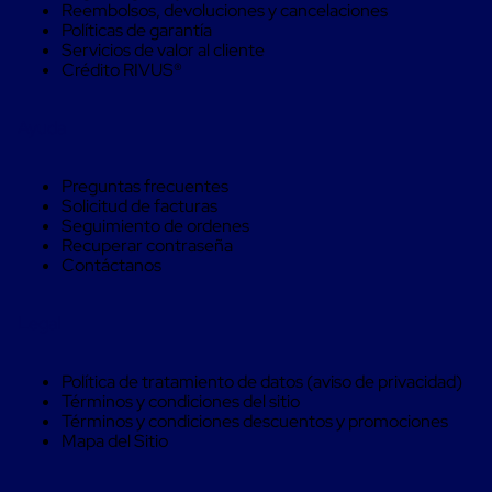
Caja
Reembolsos, devoluciones y cancelaciones
Super
Políticas de garantía
Sacos
Servicios de valor al cliente
de
Crédito RIVUS®
Rafia
Super
Sacos
Ayuda
de
Rafia
sin
Preguntas frecuentes
personalizar
Solicitud de facturas
Super
Seguimiento de ordenes
Sacos
Recuperar contraseña
de
Contáctanos
rafia
personalizados
Cable
Legal
de
Polipropileno
Rafia
Política de tratamiento de datos (aviso de privacidad)
Fibrilada
Términos y condiciones del sitio
Arpilla
Términos y condiciones descuentos y promociones
Circular
Mapa del Sitio
Con
Etiqueta