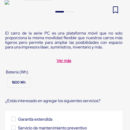
Pestañas
9
.
flejadora
de
Borde
10
.
slip sheet
de
andén
Pestañas
El carro de la serie PC es una plataforma móvil que no solo
de
proporciona la misma movilidad flexible que nuestros carros más
Borde
ligeros pero permite para ampliar las posibilidades con espacio
de
para una impresora láser, suministros, inventario y más.
andén
Mecánicas
Ver más
Pestañas
de
Batería (Wh)
Borde
de
1600 Wh
andén
Hidráulicas
Rampas
de
¿Estás interesado en agregar los siguientes servicios?
patio
portátiles
Rampas
Garantía extendida
de
patio
Servicio de mantenimiento preventivo