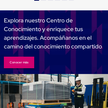
Plastico
Tarimas
de
Plastico
Explora nuestro Centro de
para
Buenas
Conocimiento y enriquece tus
Prácticas
de
aprendizajes. Acompáñanos en el
Manufactura
Tarimas
camino del conocimiento compartido
de
Plastico
para
Exportación
Conocer más
Tarimas
de
Plastico
Rackeables
Tarimas
de
Plastico
Multiusos
Esquineros
Angulos
de