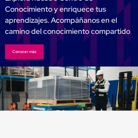
Plastico
Conocimiento y enriquece tus
Tarimas
de
aprendizajes. Acompáñanos en el
Plastico
para
camino del conocimiento compartido
Buenas
Prácticas
de
Manufactura
Conocer más
Tarimas
de
Plastico
para
Exportación
Tarimas
de
Plastico
Rackeables
Tarimas
de
Plastico
Multiusos
Esquineros
Angulos
de