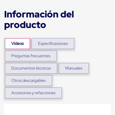
sistema
de
retención
Información del
de
ruedas
producto
Retenedores
de
andén
Automáticos
Retenedores
Videos
Especificaciones
de
Andén
Preguntas frecuentes
Multi
Transportes
Controles
Documentos técnicos
Manuales
de
Muelle/Andén
Controles
Otros descargables
de
Muelle/Andén
Accesorios y refacciones
Básico
Controles
de
Muelle/Andén
Integral