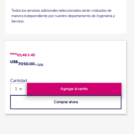
portátiles
de
Cargas
Todos los servicios adicionales seleccionados serán cotizados de
Convencionales
manera independiente por nuestro departamento de Ingeniería y
Sellos
Servicio.
para
Puertas
de
andén
Sellos
de
MXN
121,483.45
Cabezal
US$
7050.00
Fijo
+ IVA
Sellos
de
Cantidad
Cabezal
Colgante
1
Agregar al carrito
Cortina
Retenedores
de
Comprar ahora
andén
Retenedores
de
andén
con