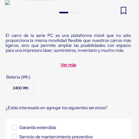
Pestañas
9
.
flejadora
de
Borde
10
.
slip sheet
de
andén
Pestañas
El carro de la serie PC es una plataforma móvil que no sólo
de
proporciona la misma movilidad flexible que nuestros carros más
Borde
ligeros, sino que permite ampliar las posibilidades con espacio
de
para una impresora láser, suministros, inventario y mucho más.
andén
Mecánicas
Ver más
Pestañas
de
Batería (Wh)
Borde
de
2400 Wh
andén
Hidráulicas
Rampas
de
¿Estás interesado en agregar los siguientes servicios?
patio
portátiles
Rampas
Garantía extendida
de
patio
Servicio de mantenimiento preventivo