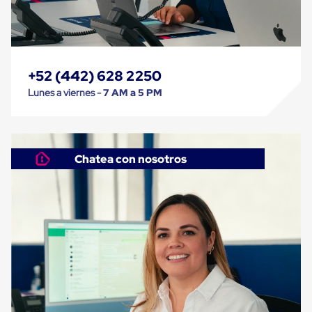
Carton
Corrugado
Freezer
Spacers
Separador
para
+52 (442) 628 2250
Congelación
Lunes a viernes -
7 AM a 5 PM
Estandar
Separador
para
Congelación
Ultra
Chatea con nosotros
Flujo
Cintas
protectoras
Cintas
adhesivas
Cinta
de
Tela
Cinta
para
Ductos
y
Tuberias