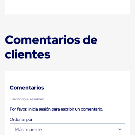
Diablito
de
carga
Diablito
eléctrico
Diablito
manual
Comentarios de
Plataformas
de
clientes
carga
Jaulas
de
Distribución
Ultima
Milla
Dollies
Comentarios
para
Charolas
Plásticas
Cargando el resumen…
Contenedores
Por favor, inicia sesión para escribir un comentario.
Metálicos
Colapsables
Jaulas
de
Más reciente
Distribución