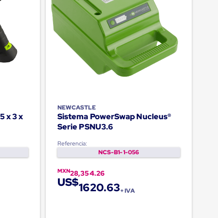
NEWCASTLE
5 x 3 x
Sistema PowerSwap Nucleus®
Serie PSNU3.6
Referencia:
NCS-B1-1-056
MXN
28,354.26
US$
1620.63
+ IVA