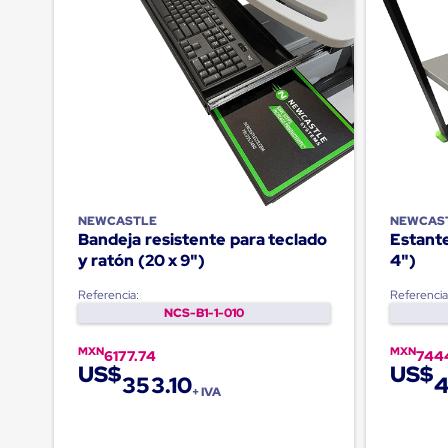
Jaulas
de
Distribución
Ultima
Milla
Anti-
Robo
Hormiga
Estanterías
Móviles
MRO
Distribución
Equipos
NEWCASTLE
NEWCAS
Móviles
Bandeja resistente para teclado
Estante
Diablitos
y ratón (20 x 9")
4")
de
carga
Referencia:
Referencia
Empaque
NCS-B1-1-010
y
Embalaje
MXN
MXN
6177.74
744
Playo
US$
US$
Emplaye
353.10
4
+ IVA
Stretch
Film
Automatico