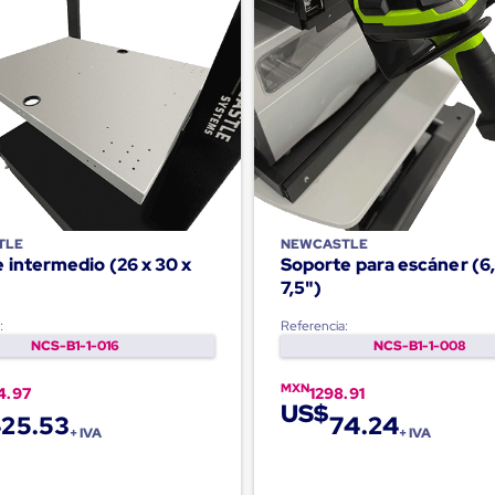
TLE
NEWCASTLE
 intermedio (26 x 30 x
Soporte para escáner (6,
7,5")
:
Referencia:
NCS-B1-1-016
NCS-B1-1-008
MXN
4.97
1298.91
US$
25.53
74.24
+ IVA
+ IVA