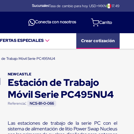
Sucursales
Tasa de cambio para hoy USD=MXN
17.49
Conecta con nosotros
FERTAS ESPECIALES
Crear cotización
n de Trabajo Móvil Serie PC495NU4
NEWCASTLE
Estación de Trabajo
Móvil Serie PC495NU4
:
Referencia
NCS-B1-0-066
Las estaciones de trabajo de la serie PC con el
sistema de alimentación de litio Power Swap Nucleus