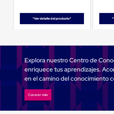
Emplaye
Manual
Plastico
para
"Ver detalle del producto"
"
Emplayar
Preestirado
Pelicula
Plastica
Stretch
Hood
Manejo
de
carga
Explora nuestro Centro de Cono
sin
tarimas
enriquece tus aprendizajes. A
Slip
Sheet
en el camino del conocimiento 
Slip
Sheet
de
Plastico
Conocer más
Slip
Sheet
de
Carton