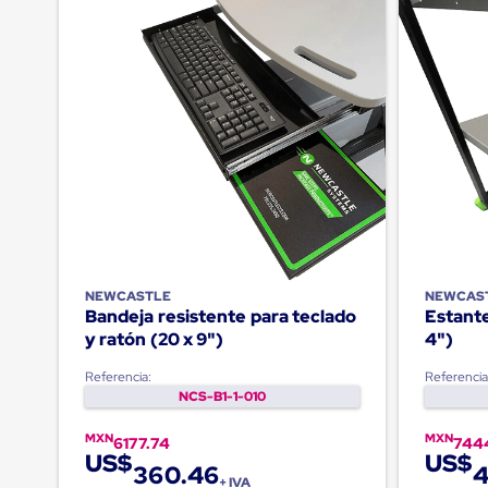
Jaulas
de
Distribución
Ultima
Milla
Anti-
Robo
Hormiga
Estanterías
Móviles
MRO
Distribución
Equipos
Móviles
Diablitos
de
NEWCASTLE
NEWCAS
carga
Bandeja resistente para teclado
Estante
Empaque
y ratón (20 x 9")
4")
y
Embalaje
Referencia:
Referencia
Playo
NCS-B1-1-010
Emplaye
Stretch
MXN
MXN
6177.74
744
Film
US$
US$
360.46
4
Automatico
+ IVA