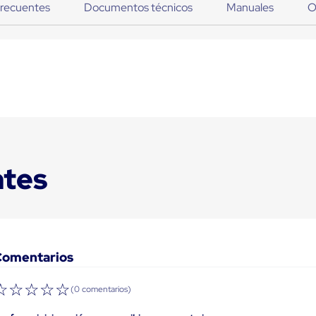
frecuentes
Documentos técnicos
Manuales
O
ntes
Comentarios
☆
☆
☆
☆
☆
(0 comentarios)