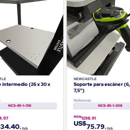
TLE
NEWCASTLE
 intermedio (26 x 30 x
Soporte para escáner (6,
7,5")
:
Referencia:
NCS-B1-1-016
NCS-B1-1-008
MXN
4.97
1298.91
US$
34.40
75.79
+ IVA
+ IVA