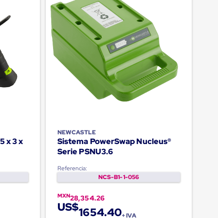
NEWCASTLE
5 x 3 x
Sistema PowerSwap Nucleus®
Serie PSNU3.6
Referencia:
NCS-B1-1-056
MXN
28,354.26
US$
1654.40
+ IVA