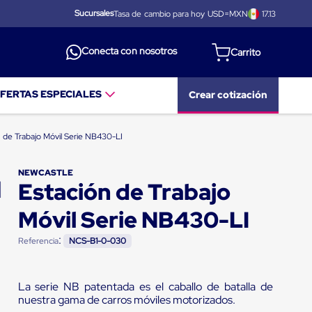
Sucursales
Tasa de cambio para hoy USD=MXN
17.13
Conecta con nosotros
FERTAS ESPECIALES
Crear cotización
n de Trabajo Móvil Serie NB430-LI
NEWCASTLE
Estación de Trabajo
Móvil Serie NB430-LI
:
Referencia
NCS-B1-0-030
La serie NB patentada es el caballo de batalla de
nuestra gama de carros móviles motorizados.