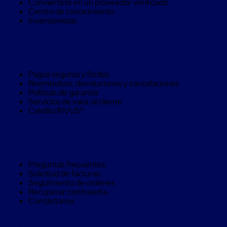
Caja
Conviértete en un proveedor verificado
Super
Centro de conocimiento
Sacos
Inversionistas
de
Rafia
Compra Seguro
Super
Sacos
de
Pagos seguros y fáciles
Rafia
Reembolsos, devoluciones y cancelaciones
sin
Políticas de garantía
personalizar
Servicios de valor al cliente
Super
Crédito RIVUS®
Sacos
de
rafia
Ayuda
personalizados
Cable
de
Preguntas frecuentes
Polipropileno
Solicitud de facturas
Rafia
Seguimiento de ordenes
Fibrilada
Recuperar contraseña
Arpilla
Contáctanos
Circular
Con
Etiqueta