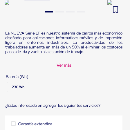
Pestañas
9
.
flejadora
de
Borde
10
.
cámara cph
de
andén
Pestañas
La NUEVA Serie LT es nuestro sistema de carros más económico
de
diseñado para aplicaciones informáticas móviles y de impresión
Borde
ligera en entornos industriales. La productividad de los
de
trabajadores aumenta en más de un 50% al eliminar los costosos
andén
pasos de ida y vuelta a la estación de trabajo.
Mecánicas
Pestañas
Ver más
de
Borde
Batería (Wh)
de
andén
230 Wh
Hidráulicas
Rampas
de
patio
¿Estás interesado en agregar los siguientes servicios?
portátiles
Rampas
de
Garantía extendida
patio