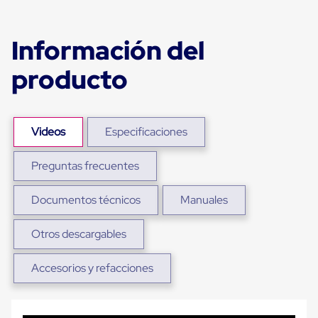
sistema
de
retención
de
Información del
ruedas
Retenedores
producto
de
andén
Automáticos
Retenedores
de
Videos
Especificaciones
Andén
Multi
Preguntas frecuentes
Transportes
Controles
de
Documentos técnicos
Manuales
Muelle/Andén
Controles
de
Otros descargables
Muelle/Andén
Básico
Accesorios y refacciones
Controles
de
Muelle/Andén
Integral