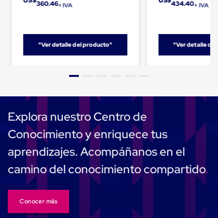
US$
US$
360.46
434.40
Plastico
+ IVA
+ IVA
Tarimas
de
Plastico
para
"Ver detalle del producto"
"Ver detalle de
Buenas
Prácticas
de
Manufactura
Tarimas
de
Plastico
para
Explora nuestro Centro de
Exportación
Tarimas
Conocimiento y enriquece tus
de
Plastico
aprendizajes. Acompáñanos en el
Rackeables
Tarimas
camino del conocimiento compartido
de
Plastico
Multiusos
Esquineros
Conocer más
Angulos
de