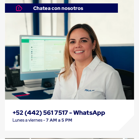
Cinta
Chatea con nosotros
de
Aislar
Cinta
de
Aluminio
Cinta
de
Papel
Cinta
de
Seguridad
Masking
Tape
Cinta
Adhesiva
Transparente
y
Canela
Cinta
+52 (442) 561 7517 - WhatsApp
Flejadora
Lunes a viernes -
7 AM a 5 PM
Cinta
Tipo
Diurex