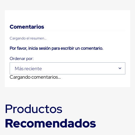
Ultima
Milla
Anti-
Robo
Hormiga
Comentarios
Estanterías
Móviles
Cargando el resumen…
MRO
Distribución
Por favor, inicia sesión para escribir un comentario.
Equipos
Móviles
Diablitos
de
Más reciente
carga
Cargando comentarios…
Empaque
y
Embalaje
Playo
Emplaye
Productos
Stretch
Film
Automatico
Recomendados
Emplaye
Manual
Plastico