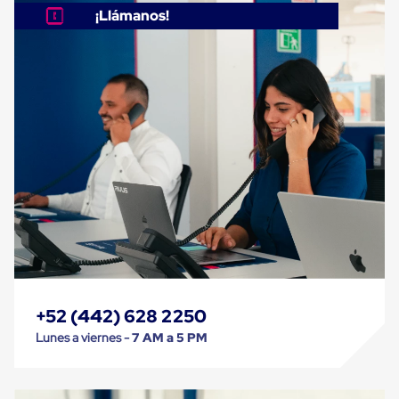
Carton
¡Llámanos!
Corrugado
Freezer
Spacers
Separador
para
Congelación
Estandar
Separador
para
Congelación
Ultra
Flujo
Cintas
protectoras
Cintas
adhesivas
Cinta
de
+52 (442) 628 2250
Tela
Cinta
Lunes a viernes -
7 AM a 5 PM
para
Ductos
y
Tuberias