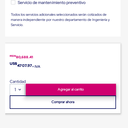
portátiles
Servicio de mantenimiento preventivo
de
Cargas
Todos los servicios adicionales seleccionados serán cotizados de
Convencionales
manera independiente por nuestro departamento de Ingeniería y
Sellos
Servicio.
para
Puertas
de
andén
Sellos
de
Cabezal
MXN
80,688.41
Fijo
US$
4707.97
Sellos
+ IVA
de
Cabezal
Cantidad
Colgante
Cortina
1
Agregar al carrito
Retenedores
de
Comprar ahora
andén
Retenedores
de
andén
con