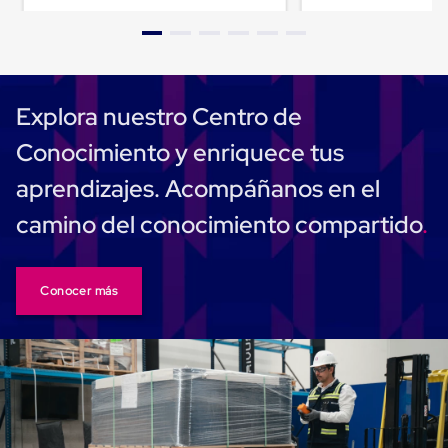
Plastico
Tarimas
de
Plastico
para
Buenas
Explora nuestro Centro de
Prácticas
de
Conocimiento y enriquece tus
Manufactura
Tarimas
aprendizajes. Acompáñanos en el
de
Plastico
camino del conocimiento compartido
para
Exportación
Tarimas
de
Conocer más
Plastico
Rackeables
Tarimas
de
Plastico
Multiusos
Esquineros
Angulos
de