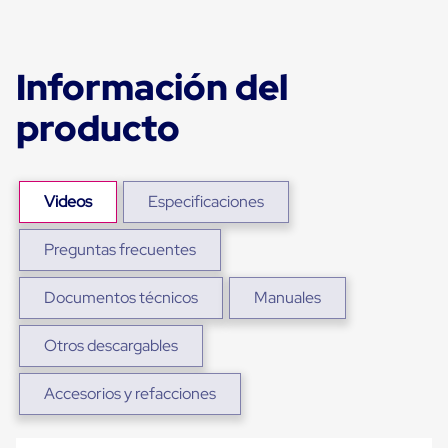
sistema
de
retención
de
Información del
ruedas
Retenedores
de
producto
andén
Automáticos
Retenedores
de
Andén
Videos
Especificaciones
Multi
Transportes
Preguntas frecuentes
Controles
de
Muelle/Andén
Documentos técnicos
Manuales
Controles
de
Muelle/Andén
Otros descargables
Básico
Controles
Accesorios y refacciones
de
Muelle/Andén
Integral