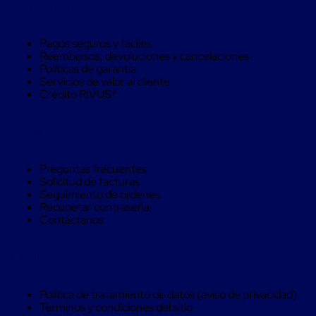
Caja
Compra Seguro
Super
Sacos
de
Pagos seguros y fáciles
Rafia
Reembolsos, devoluciones y cancelaciones
Super
Políticas de garantía
Sacos
Servicios de valor al cliente
de
Crédito RIVUS®
Rafia
sin
personalizar
Ayuda
Super
Sacos
de
Preguntas frecuentes
rafia
Solicitud de facturas
personalizados
Seguimiento de ordenes
Cable
Recuperar contraseña
de
Contáctanos
Polipropileno
Rafia
Fibrilada
Legal
Arpilla
Circular
Política de tratamiento de datos (aviso de privacidad)
Con
Términos y condiciones del sitio
Etiqueta