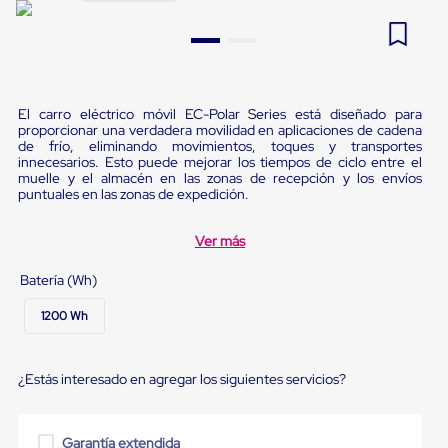
Pestañas
9
.
flejadora
de
Borde
10
.
slip sheet
de
andén
Pestañas
El carro eléctrico móvil EC-Polar Series está diseñado para
de
proporcionar una verdadera movilidad en aplicaciones de cadena
Borde
de frío, eliminando movimientos, toques y transportes
de
innecesarios. Esto puede mejorar los tiempos de ciclo entre el
andén
muelle y el almacén en las zonas de recepción y los envíos
puntuales en las zonas de expedición.
Mecánicas
Pestañas
de
Ver más
Borde
de
Batería (Wh)
andén
Hidráulicas
1200 Wh
Rampas
de
patio
portátiles
¿Estás interesado en agregar los siguientes servicios?
Rampas
de
patio
Garantía extendida