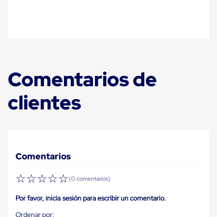
Diablito
de
carga
Diablito
eléctrico
Diablito
manual
Plataformas
Comentarios de
de
carga
Jaulas
clientes
de
Distribución
Ultima
Milla
Dollies
para
Charolas
Comentarios
Plásticas
Contenedores
☆
☆
☆
☆
☆
Metálicos
(0 comentarios)
Colapsables
Jaulas
Por favor, inicia sesión para escribir un comentario.
de
Distribución