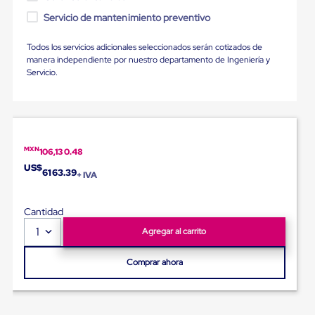
portátiles
de
Servicio de mantenimiento preventivo
Cargas
Convencionales
Todos los servicios adicionales seleccionados serán cotizados de
Sellos
manera independiente por nuestro departamento de Ingeniería y
para
Servicio.
Puertas
de
andén
Sellos
de
Cabezal
Fijo
MXN
106,130.48
Sellos
US$
6163.39
+ IVA
de
Cabezal
Colgante
Cantidad
Cortina
Retenedores
1
Agregar al carrito
de
andén
Comprar ahora
Retenedores
de
andén
con