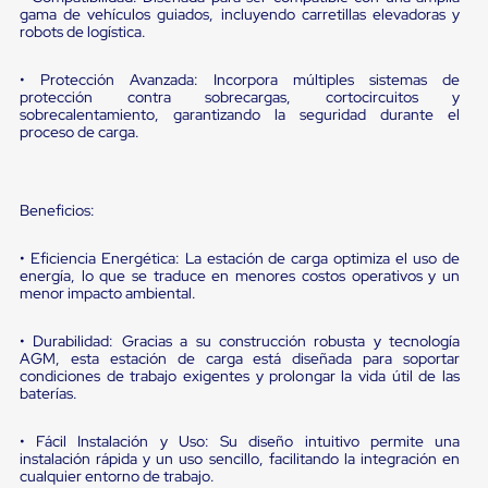
portátiles
gama de vehículos guiados, incluyendo carretillas elevadoras y
de
robots de logística.
Cargas
Convencionales
Sellos
• Protección Avanzada: Incorpora múltiples sistemas de
protección contra sobrecargas, cortocircuitos y
para
sobrecalentamiento, garantizando la seguridad durante el
Puertas
proceso de carga.
de
andén
Sellos
de
Beneficios:
Cabezal
Fijo
Sellos
• Eficiencia Energética: La estación de carga optimiza el uso de
de
energía, lo que se traduce en menores costos operativos y un
menor impacto ambiental.
Cabezal
Colgante
Cortina
• Durabilidad: Gracias a su construcción robusta y tecnología
Retenedores
AGM, esta estación de carga está diseñada para soportar
de
condiciones de trabajo exigentes y prolongar la vida útil de las
andén
baterías.
Retenedores
de
• Fácil Instalación y Uso: Su diseño intuitivo permite una
andén
instalación rápida y un uso sencillo, facilitando la integración en
con
cualquier entorno de trabajo.