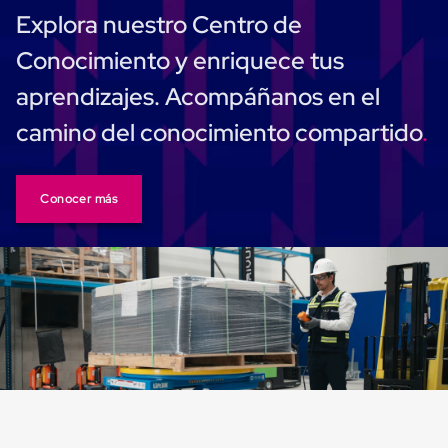
Carton
Explora nuestro Centro de
Plastico
Esquineros
Conocimiento y enriquece tus
de
Carton
aprendizajes. Acompáñanos en el
Esquineros
Plasticos
camino del conocimiento compartido
Soluciones
de
Embalaje
Tiersheet
Conocer más
Layer
Pad
Plastico
Laminas
de
Carton
Tiersheet
Hojas
de
Carton
Anti
Deslizamiento
Separador
de