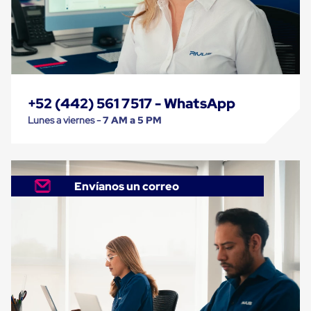
Despachador
de
Cinta
Fleje
Fleje
Plástico
PP
(Polipropileno)
Fleje
+52 (442) 561 7517 - WhatsApp
Plástico
Lunes a viernes -
7 AM a 5 PM
PET
(Polyester)
Fleje
de
Acero
Envíanos un correo
Sellos
para
Fleje
Bolsas
de
aire
Bolsas
de
Aire
Papel