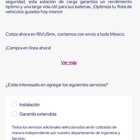
Diablito
seguridad, esta estación de carga garantiza un rendimiento
óptimo y una larga vida útil para sus baterías. ¡Optimiza tu flota de
de
vehículos guiados hoy mismo!
carga
Diablito
eléctrico
Diablito
Cotiza ahora en RIVUSmx, contamos con envío a todo México.
manual
Plataformas
de
¡Compra en línea ahora!
carga
Jaulas
Ver más
de
Distribución
Ultima
Milla
¿Estás interesado en agregar los siguientes servicios?
Dollies
para
Charolas
Plásticas
Instalación
Contenedores
Metálicos
Garantía extendida
Colapsables
Jaulas
Todos los servicios adicionales seleccionados serán cotizados de
de
manera independiente por nuestro departamento de Ingeniería y
Distribución
Servicio.