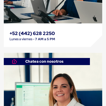
Cinta
de
Aislar
Cinta
de
Aluminio
Cinta
+52 (442) 628 2250
de
Papel
Lunes a viernes -
7 AM a 5 PM
Cinta
de
Seguridad
Masking
Tape
Chatea con nosotros
Cinta
Adhesiva
Transparente
y
Canela
Cinta
Flejadora
Cinta
Tipo
Diurex