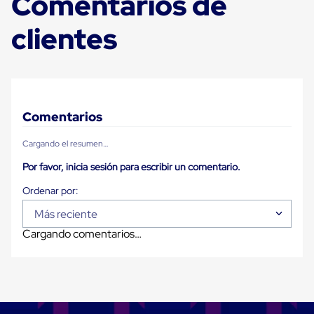
Comentarios de
Plastico
Tarimas
clientes
de
Plastico
para
Buenas
Prácticas
de
Manufactura
Comentarios
Tarimas
de
Cargando el resumen…
Plastico
para
Por favor, inicia sesión para escribir un comentario.
Exportación
Tarimas
de
Plastico
Más reciente
Rackeables
Cargando comentarios…
Tarimas
de
Plastico
Multiusos
Esquineros
Angulos
de