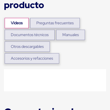
producto
para
Emplayar
Preestirado
Pelicula
Plastica
Videos
Preguntas frecuentes
Stretch
Hood
Manejo
Documentos técnicos
Manuales
de
carga
sin
Otros descargables
tarimas
Slip
Accesorios y refacciones
Sheet
Slip
Sheet
de
Plastico
Slip
Sheet
de
Carton
Tarimas
Tarimas
de