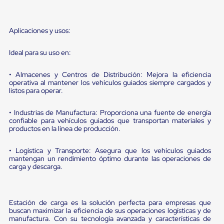
sistema
de
retención
de
Aplicaciones y usos:
ruedas
Retenedores
Ideal para su uso en:
de
andén
Automáticos
• Almacenes y Centros de Distribución: Mejora la eficiencia
Retenedores
operativa al mantener los vehículos guiados siempre cargados y
listos para operar.
de
Andén
Multi
• Industrias de Manufactura: Proporciona una fuente de energía
Transportes
confiable para vehículos guiados que transportan materiales y
Controles
productos en la línea de producción.
de
Muelle/Andén
• Logística y Transporte: Asegura que los vehículos guiados
Controles
mantengan un rendimiento óptimo durante las operaciones de
de
carga y descarga.
Muelle/Andén
Básico
Controles
de
Estación de carga es la solución perfecta para empresas que
Muelle/Andén
buscan maximizar la eficiencia de sus operaciones logísticas y de
Integral
manufactura. Con su tecnología avanzada y características de