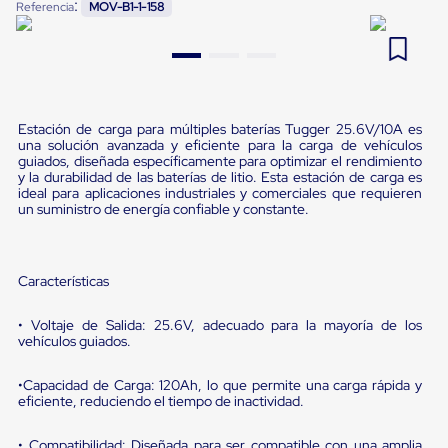
:
Referencia
MOV-B1-1-158
Pestañas
9
.
flejadora
de
Borde
10
.
saving
de
andén
Pestañas
de
Estación de carga para múltiples baterías Tugger 25.6V/10A es
Borde
una solución avanzada y eficiente para la carga de vehículos
de
guiados, diseñada específicamente para optimizar el rendimiento
y la durabilidad de las baterías de litio. Esta estación de carga es
andén
ideal para aplicaciones industriales y comerciales que requieren
Mecánicas
un suministro de energía confiable y constante.
Pestañas
de
Borde
de
Características
andén
Hidráulicas
Rampas
• Voltaje de Salida: 25.6V, adecuado para la mayoría de los
de
vehículos guiados.
patio
portátiles
•Capacidad de Carga: 120Ah, lo que permite una carga rápida y
Rampas
eficiente, reduciendo el tiempo de inactividad.
de
patio
• Compatibilidad: Diseñada para ser compatible con una amplia