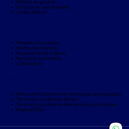
Monofilamento
Políticas de garantía
Circular
Servicios de valor al cliente
Monofilamento
Crédito RIVUS®
Costura
L
Ayuda
Para
Envasado
Etiquetas
Preguntas frecuentes
y
Solicitud de facturas
Ribbons
Seguimiento de ordenes
Etiquetas
Recuperar contraseña
Ribbons
Contáctanos
Máquinas
de
emplaye
Legal
Dispensadores
de
Playo
Política de tratamiento de datos (aviso de privacidad)
Manual
Términos y condiciones del sitio
Máquinas
Términos y condiciones descuentos y promociones
emplayadoras
Mapa del Sitio
Máquinas
para
playo
automáticas