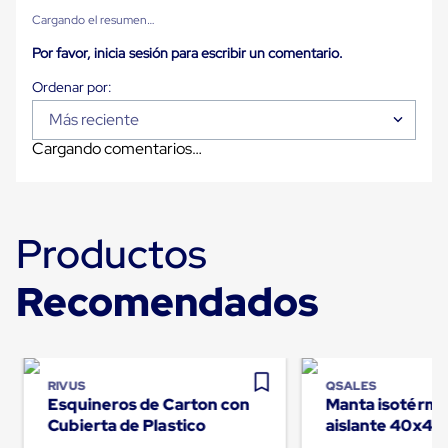
para
Cargando el resumen…
Emplayar
Preestirado
Por favor, inicia sesión para escribir un comentario.
Pelicula
Plastica
Stretch
Hood
Más reciente
Manejo
Cargando comentarios…
de
carga
sin
tarimas
Slip
Productos
Sheet
Slip
Sheet
Recomendados
de
Plastico
Slip
Sheet
de
Carton
RIVUS
QSALES
Esquineros de Carton con
Manta isotérmi
Tarimas
Tarimas
Cubierta de Plastico
aislante 40x48
de
Palletquilt®