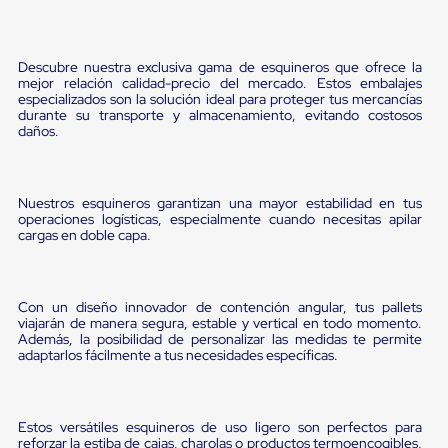
Pestañas
9
.
flejadora
de
Borde
10
.
playo manual
Descubre nuestra exclusiva gama de esquineros que ofrece la
de
mejor relación calidad-precio del mercado. Estos embalajes
andén
especializados son la solución ideal para proteger tus mercancías
Pestañas
durante su transporte y almacenamiento, evitando costosos
de
daños.
Borde
de
andén
Mecánicas
Nuestros esquineros garantizan una mayor estabilidad en tus
Pestañas
operaciones logísticas, especialmente cuando necesitas apilar
de
cargas en doble capa.
Borde
de
andén
Hidráulicas
Con un diseño innovador de contención angular, tus pallets
Rampas
viajarán de manera segura, estable y vertical en todo momento.
Además, la posibilidad de personalizar las medidas te permite
de
adaptarlos fácilmente a tus necesidades específicas.
patio
portátiles
Rampas
de
Estos versátiles esquineros de uso ligero son perfectos para
patio
reforzar la estiba de cajas, charolas o productos termoencogibles,