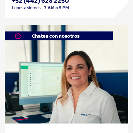
+52 (442) 628 2250
Cinta
Lunes a viernes -
7 AM a 5 PM
de
Aislar
Cinta
de
Aluminio
Chatea con nosotros
Cinta
de
Papel
Cinta
de
Seguridad
Masking
Tape
Cinta
Adhesiva
Transparente
y
Canela
Cinta
Flejadora
Cinta
Tipo
Diurex