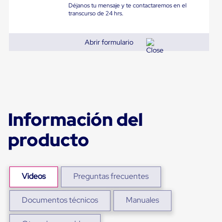
Diablito
Déjanos tu mensaje y te contactaremos en el
de
transcurso de 24 hrs.
carga
Diablito
eléctrico
Abrir formulario
Diablito
manual
Plataformas
de
carga
Jaulas
de
Distribución
Información del
Ultima
Milla
producto
Dollies
para
Charolas
Plásticas
Contenedores
Videos
Preguntas frecuentes
Metálicos
Colapsables
Jaulas
Documentos técnicos
Manuales
de
Distribución