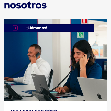
nosotros
Carton
Corrugado
Freezer
Spacers
Separador
para
¡Llámanos!
Congelación
Estandar
Separador
para
Congelación
Ultra
Flujo
Cintas
protectoras
Cintas
adhesivas
Cinta
de
Tela
Cinta
para
Ductos
y
Tuberias