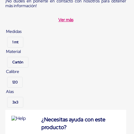
sistema
¡No dudes en ponerte en contacto con nosotros para obtener
más información!
de
retención
de
Ver más
ruedas
Retenedores
Medidas
de
andén
1 mt
Automáticos
Retenedores
Material
de
Andén
Cartón
Multi
Transportes
Calibre
Controles
de
120
Muelle/Andén
Alas
Controles
de
3x3
Muelle/Andén
Básico
Controles
¿Necesitas ayuda con este
de
Muelle/Andén
producto?
Integral