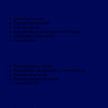
Caja
Super
Sobre RIVUS®
Sacos
de
Rafia
¿Quienes Somos?
Super
¡Trabaja con nosotros!
Sacos
Guía de marcas
de
Conviértete en un proveedor verificado
Rafia
Centro de conocimiento
sin
Inversionistas
personalizar
Super
Sacos
Compra Seguro
de
rafia
Pagos seguros y fáciles
personalizados
Reembolsos, devoluciones y cancelaciones
Cable
Políticas de garantía
de
Servicios de valor al cliente
Polipropileno
Crédito RIVUS®
Rafia
Fibrilada
Arpilla
Ayuda
Circular
Con
Etiqueta