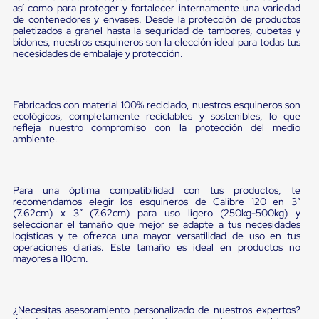
portátiles
así como para proteger y fortalecer internamente una variedad
de
de contenedores y envases. Desde la protección de productos
Cargas
paletizados a granel hasta la seguridad de tambores, cubetas y
Convencionales
bidones, nuestros esquineros son la elección ideal para todas tus
Sellos
necesidades de embalaje y protección.
para
Puertas
de
andén
Fabricados con material 100% reciclado, nuestros esquineros son
Sellos
ecológicos, completamente reciclables y sostenibles, lo que
refleja nuestro compromiso con la protección del medio
de
ambiente.
Cabezal
Fijo
Sellos
de
Para una óptima compatibilidad con tus productos, te
Cabezal
recomendamos elegir los esquineros de Calibre 120 en 3”
Colgante
(7.62cm) x 3” (7.62cm) para uso ligero (250kg-500kg) y
Cortina
seleccionar el tamaño que mejor se adapte a tus necesidades
Retenedores
logísticas y te ofrezca una mayor versatilidad de uso en tus
de
operaciones diarias. Este tamaño es ideal en productos no
andén
mayores a 110cm.
Retenedores
de
andén
con
¿Necesitas asesoramiento personalizado de nuestros expertos?