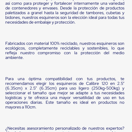
portátiles
así como para proteger y fortalecer internamente una variedad
de
de contenedores y envases. Desde la protección de productos
Cargas
paletizados a granel hasta la seguridad de tambores, cubetas y
Convencionales
bidones, nuestros esquineros son la elección ideal para todas tus
Sellos
necesidades de embalaje y protección.
para
Puertas
de
andén
Fabricados con material 100% reciclado, nuestros esquineros son
Sellos
ecológicos, completamente reciclables y sostenibles, lo que
refleja nuestro compromiso con la protección del medio
de
ambiente.
Cabezal
Fijo
Sellos
de
Para una óptima compatibilidad con tus productos, te
Cabezal
recomendamos elegir los esquineros de Calibre 120 en 2.5”
Colgante
(6.35cm) x 2.5” (6.35cm) para uso ligero (250kg-500kg) y
Cortina
seleccionar el tamaño que mejor se adapte a tus necesidades
Retenedores
logísticas y te ofrezca una mayor versatilidad de uso en tus
de
operaciones diarias. Este tamaño es ideal en productos no
andén
mayores a 110cm.
Retenedores
de
andén
con
¿Necesitas asesoramiento personalizado de nuestros expertos?