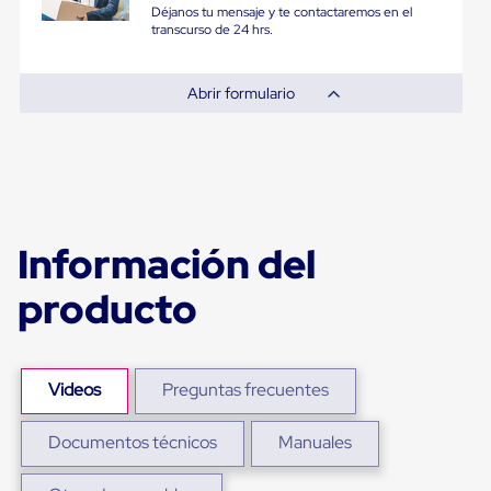
Diablito
Déjanos tu mensaje y te contactaremos en el
de
transcurso de 24 hrs.
carga
Diablito
eléctrico
Abrir formulario
Diablito
manual
Plataformas
de
carga
Jaulas
de
Distribución
Información del
Ultima
Milla
producto
Dollies
para
Charolas
Plásticas
Contenedores
Videos
Preguntas frecuentes
Metálicos
Colapsables
Jaulas
Documentos técnicos
Manuales
de
Distribución