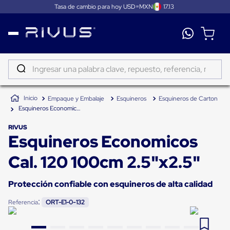
Tasa de cambio para hoy USD=MXN
17.13
Distribución
Puertas
de
Ingresar una palabra clave, repuesto, referencia, marca...
andén
Rampas
TÉRMINOS MÁS BUSCADOS
Niveladoras
Empaque y Embalaje
Esquineros
Esquineros de Carton
de
1
.
patin
andén
Esquineros Economicos Cal. 120 100cm 2.5"x2.5"
2
.
tambos
Rampas
niveladoras
RIVUS
Esquineros Economicos
3
.
taylor dunn
de
andén
4
.
proyector
hidráulicas
Cal. 120 100cm 2.5"x2.5"
Rampas
5
.
termograficador
niveladoras
neumáticas
Protección confiable con esquineros de alta calidad
6
.
fleje
Rampas
:
niveladoras
Referencia
ORT-E1-0-132
7
.
monitor 7
de
andén
8
.
emplayadora plato giratorio
mecánicas