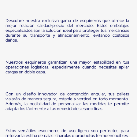
Pestañas
9
.
flejadora
de
Borde
10
.
cámara cph
Descubre nuestra exclusiva gama de esquineros que ofrece la
de
mejor relación calidad-precio del mercado. Estos embalajes
andén
especializados son la solución ideal para proteger tus mercancías
Pestañas
durante su transporte y almacenamiento, evitando costosos
de
daños.
Borde
de
andén
Mecánicas
Nuestros esquineros garantizan una mayor estabilidad en tus
Pestañas
operaciones logísticas, especialmente cuando necesitas apilar
de
cargas en doble capa.
Borde
de
andén
Hidráulicas
Con un diseño innovador de contención angular, tus pallets
Rampas
viajarán de manera segura, estable y vertical en todo momento.
Además, la posibilidad de personalizar las medidas te permite
de
adaptarlos fácilmente a tus necesidades específicas.
patio
portátiles
Rampas
de
Estos versátiles esquineros de uso ligero son perfectos para
patio
reforzar la estiba de cajas, charolas o productos termoencogibles,