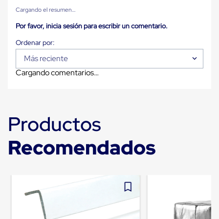
para
Cargando el resumen…
Emplayar
Preestirado
Por favor, inicia sesión para escribir un comentario.
Pelicula
Plastica
Stretch
Hood
Más reciente
Manejo
Cargando comentarios…
de
carga
sin
tarimas
Slip
Productos
Sheet
Slip
Sheet
Recomendados
de
Plastico
Slip
Sheet
de
Carton
Tarimas
Tarimas
de