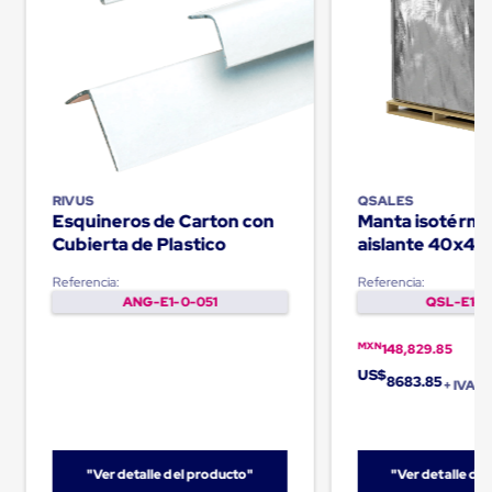
Plastico
Tarimas
de
Plastico
para
Buenas
Prácticas
de
Manufactura
Tarimas
RIVUS
QSALES
de
Esquineros de Carton con
Manta isotérmi
Plastico
Cubierta de Plastico
aislante 40x48
para
Palletquilt®
Exportación
Referencia:
Referencia:
Tarimas
ANG-E1-0-051
QSL-E1-0
de
Plastico
Rackeables
MXN
148,829.85
Tarimas
US$
8683.85
de
+ IVA
Plastico
Multiusos
Esquineros
Angulos
"Ver detalle del producto"
"Ver detalle de
de