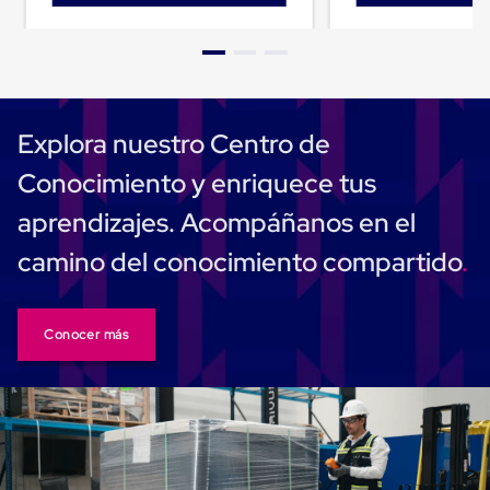
Carton
Plastico
Esquineros
de
Carton
Esquineros
Plasticos
Explora nuestro Centro de
Soluciones
de
Conocimiento y enriquece tus
Embalaje
Tiersheet
aprendizajes. Acompáñanos en el
Layer
Pad
camino del conocimiento compartido
Plastico
Laminas
de
Carton
Conocer más
Tiersheet
Hojas
de
Carton
Anti
Deslizamiento
Separador
de