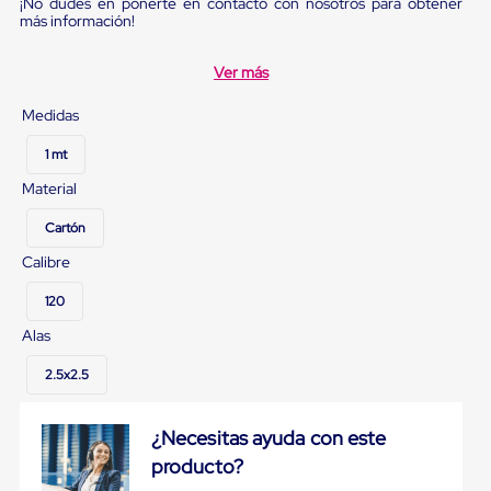
sistema
¡No dudes en ponerte en contacto con nosotros para obtener
más información!
de
retención
de
Ver más
ruedas
Retenedores
Medidas
de
andén
1 mt
Automáticos
Retenedores
Material
de
Andén
Cartón
Multi
Transportes
Calibre
Controles
de
120
Muelle/Andén
Alas
Controles
de
2.5x2.5
Muelle/Andén
Básico
Controles
¿Necesitas ayuda con este
de
Muelle/Andén
producto?
Integral