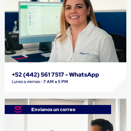
Despachador
de
Cinta
Fleje
Fleje
Plástico
PP
(Polipropileno)
Fleje
Plástico
PET
(Polyester)
Fleje
de
Acero
+52 (442) 561 7517 - WhatsApp
Sellos
Lunes a viernes -
7 AM a 5 PM
para
Fleje
Bolsas
de
aire
Envíanos un correo
Bolsas
de
Aire
Papel