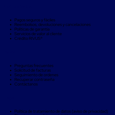
Monofilamento
Compra Seguro
Circular
Monofilamento
Costura
Pagos seguros y fáciles
L
Reembolsos, devoluciones y cancelaciones
Para
Políticas de garantía
Envasado
Servicios de valor al cliente
Etiquetas
Crédito RIVUS®
y
Ribbons
Etiquetas
Ayuda
Ribbons
Máquinas
de
Preguntas frecuentes
emplaye
Solicitud de facturas
Dispensadores
Seguimiento de ordenes
de
Recuperar contraseña
Playo
Contáctanos
Manual
Máquinas
emplayadoras
Legal
Máquinas
para
playo
Política de tratamiento de datos (aviso de privacidad)
automáticas