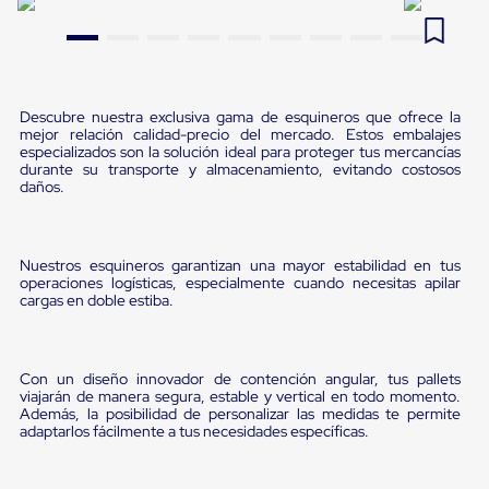
Pestañas
9
.
flejadora
de
Borde
10
.
cámara cph
de
andén
Pestañas
Descubre nuestra exclusiva gama de esquineros que ofrece la
mejor relación calidad-precio del mercado. Estos embalajes
de
especializados son la solución ideal para proteger tus mercancías
Borde
durante su transporte y almacenamiento, evitando costosos
de
daños.
andén
Mecánicas
Pestañas
de
Nuestros esquineros garantizan una mayor estabilidad en tus
Borde
operaciones logísticas, especialmente cuando necesitas apilar
de
cargas en doble estiba.
andén
Hidráulicas
Rampas
de
Con un diseño innovador de contención angular, tus pallets
patio
viajarán de manera segura, estable y vertical en todo momento.
portátiles
Además, la posibilidad de personalizar las medidas te permite
Rampas
adaptarlos fácilmente a tus necesidades específicas.
de
patio