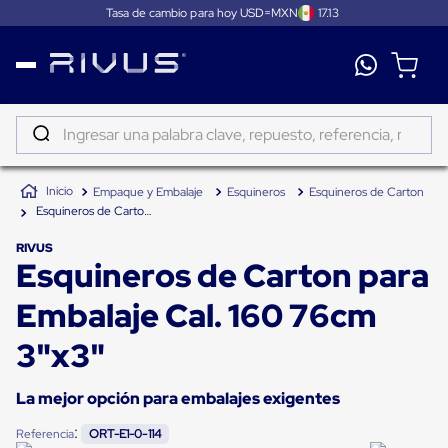
Tasa de cambio para hoy USD=MXN
17.13
Distribución
Puertas
de
Ingresar una palabra clave, repuesto, referencia, marca...
andén
Rampas
TÉRMINOS MÁS BUSCADOS
Niveladoras
Empaque y Embalaje
Esquineros
Esquineros de Carton
de
1
.
patin
andén
Esquineros de Carton para Embalaje Cal. 160 76cm 3"x3"
2
.
tambos
Rampas
niveladoras
RIVUS
Esquineros de Carton para
3
.
taylor dunn
de
andén
4
.
proyector
hidráulicas
Embalaje Cal. 160 76cm
Rampas
5
.
termograficador
niveladoras
3"x3"
neumáticas
6
.
fleje
Rampas
niveladoras
La mejor opción para embalajes exigentes
7
.
monitor 7
de
andén
:
Referencia
ORT-E1-0-114
8
.
emplayadora plato giratorio
mecánicas