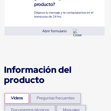
Diablito
producto?
de
carga
Déjanos tu mensaje y te contactaremos en el
Diablito
transcurso de 24 hrs.
eléctrico
Diablito
manual
Abrir formulario
Plataformas
de
carga
Jaulas
de
Distribución
Ultima
Milla
Información del
Dollies
para
producto
Charolas
Plásticas
Contenedores
Metálicos
Colapsables
Videos
Preguntas frecuentes
Jaulas
de
Distribución
Documentos técnicos
Manuales