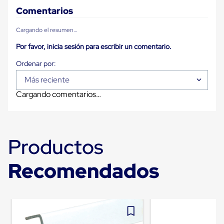
para
Comentarios
Emplayar
Preestirado
Cargando el resumen…
Pelicula
Plastica
Por favor, inicia sesión para escribir un comentario.
Stretch
Hood
Manejo
de
Más reciente
carga
Cargando comentarios…
sin
tarimas
Slip
Sheet
Slip
Productos
Sheet
de
Plastico
Recomendados
Slip
Sheet
de
Carton
Tarimas
Tarimas
de