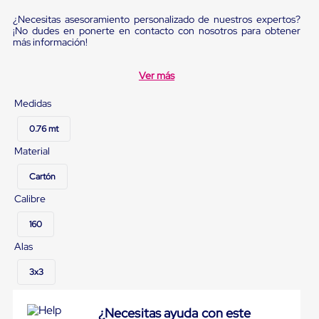
sistema
de
¿Necesitas asesoramiento personalizado de nuestros expertos?
retención
¡No dudes en ponerte en contacto con nosotros para obtener
de
más información!
ruedas
Retenedores
Ver más
de
andén
Medidas
Automáticos
Retenedores
de
0.76 mt
Andén
Material
Multi
Transportes
Cartón
Controles
de
Calibre
Muelle/Andén
Controles
160
de
Muelle/Andén
Alas
Básico
Controles
3x3
de
Muelle/Andén
Integral
¿Necesitas ayuda con este