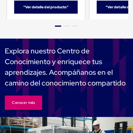
Carton
"Ver detalle del producto"
"Ver detalle de
Plastico
Esquineros
de
Carton
Esquineros
Plasticos
Soluciones
de
Explora nuestro Centro de
Embalaje
Tiersheet
Conocimiento y enriquece tus
Layer
Pad
aprendizajes. Acompáñanos en el
Plastico
Laminas
camino del conocimiento compartido
de
Carton
Tiersheet
Hojas
Conocer más
de
Carton
Anti
Deslizamiento
Separador
de