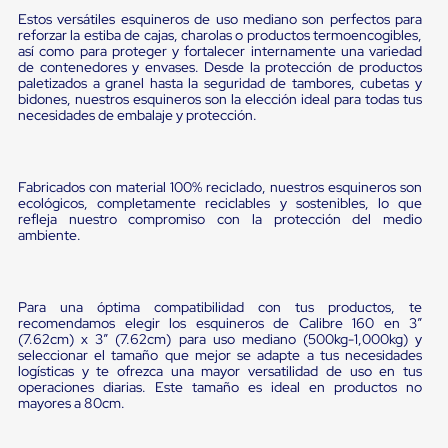
portátiles
de
Estos versátiles esquineros de uso mediano son perfectos para
reforzar la estiba de cajas, charolas o productos termoencogibles,
Cargas
así como para proteger y fortalecer internamente una variedad
Convencionales
de contenedores y envases. Desde la protección de productos
Sellos
paletizados a granel hasta la seguridad de tambores, cubetas y
para
bidones, nuestros esquineros son la elección ideal para todas tus
Puertas
necesidades de embalaje y protección.
de
andén
Sellos
de
Fabricados con material 100% reciclado, nuestros esquineros son
Cabezal
ecológicos, completamente reciclables y sostenibles, lo que
Fijo
refleja nuestro compromiso con la protección del medio
Sellos
ambiente.
de
Cabezal
Colgante
Cortina
Para una óptima compatibilidad con tus productos, te
recomendamos elegir los esquineros de Calibre 160 en 3”
Retenedores
(7.62cm) x 3” (7.62cm) para uso mediano (500kg-1,000kg) y
de
seleccionar el tamaño que mejor se adapte a tus necesidades
andén
logísticas y te ofrezca una mayor versatilidad de uso en tus
Retenedores
operaciones diarias. Este tamaño es ideal en productos no
de
mayores a 80cm.
andén
con