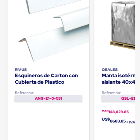
Plastico
Tarimas
de
Plastico
para
Buenas
Prácticas
de
Manufactura
Tarimas
de
Plastico
RIVUS
QSALES
para
Esquineros de Carton con
Manta isotérmi
Exportación
Cubierta de Plastico
aislante 40x48
Tarimas
de
Palletquilt®
Plastico
Referencia:
Referencia:
Rackeables
ANG-E1-0-051
QSL-E1-0
Tarimas
de
MXN
148,829.85
Plastico
US$
Multiusos
8683.85
+ IVA
Esquineros
Angulos
de