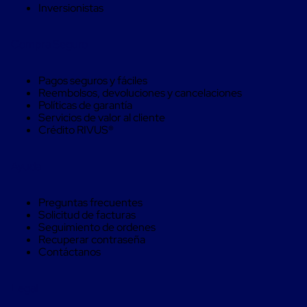
Monofilamento
Inversionistas
Circular
Monofilamento
Costura
Compra Seguro
L
Para
Envasado
Pagos seguros y fáciles
Etiquetas
Reembolsos, devoluciones y cancelaciones
y
Políticas de garantía
Ribbons
Servicios de valor al cliente
Etiquetas
Crédito RIVUS®
Ribbons
Máquinas
de
Ayuda
emplaye
Dispensadores
de
Preguntas frecuentes
Playo
Solicitud de facturas
Manual
Seguimiento de ordenes
Máquinas
Recuperar contraseña
emplayadoras
Contáctanos
Máquinas
para
Legal
playo
automáticas