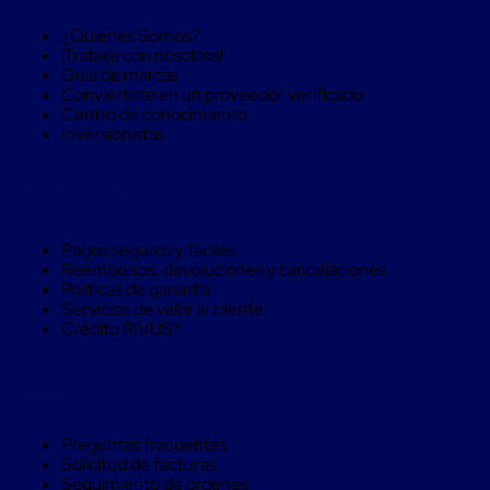
Despachador
de
¿Quienes Somos?
Cinta
¡Trabaja con nosotros!
Fleje
Guía de marcas
Fleje
Conviértete en un proveedor verificado
Plástico
Centro de conocimiento
PP
Inversionistas
(Polipropileno)
Fleje
Plástico
Compra Seguro
PET
(Polyester)
Fleje
Pagos seguros y fáciles
de
Reembolsos, devoluciones y cancelaciones
Acero
Políticas de garantía
Sellos
Servicios de valor al cliente
para
Crédito RIVUS®
Fleje
Bolsas
de
Ayuda
aire
Bolsas
de
Preguntas frecuentes
Aire
Solicitud de facturas
Papel
Seguimiento de ordenes