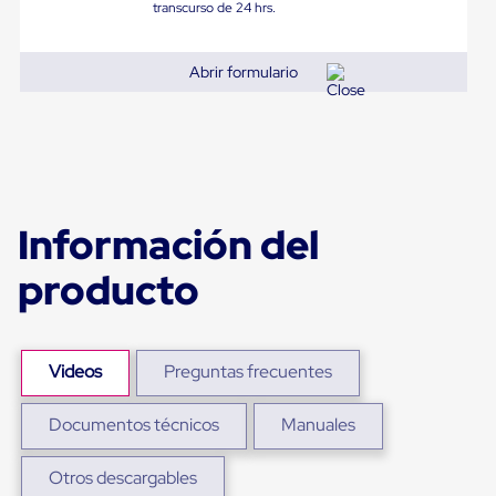
portátiles
transcurso de 24 hrs.
de
Cargas
Convencionales
Abrir formulario
Sellos
para
Puertas
de
andén
Sellos
de
Cabezal
Información del
Fijo
Sellos
producto
de
Cabezal
Colgante
Cortina
Retenedores
Videos
Preguntas frecuentes
de
andén
Retenedores
Documentos técnicos
Manuales
de
andén
Otros descargables
con