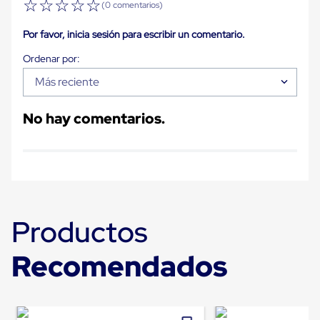
☆
☆
☆
☆
☆
Diablito
(0 comentarios)
de
carga
Por favor, inicia sesión para escribir un comentario.
Diablito
eléctrico
Diablito
manual
Más reciente
Plataformas
de
No hay comentarios.
carga
Jaulas
de
Distribución
Ultima
Milla
Dollies
para
Productos
Charolas
Plásticas
Contenedores
Recomendados
Metálicos
Colapsables
Jaulas
de
Distribución