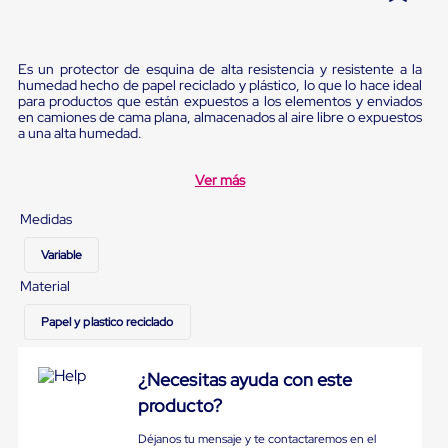
Pestañas
9
.
flejadora
de
Borde
10
.
slip sheet
Es un protector de esquina de alta resistencia y resistente a la
de
humedad hecho de papel reciclado y plástico, lo que lo hace ideal
andén
para productos que están expuestos a los elementos y enviados
Pestañas
en camiones de cama plana, almacenados al aire libre o expuestos
de
a una alta humedad.
Borde
de
andén
Ver más
Mecánicas
Pestañas
Medidas
de
Borde
Variable
de
andén
Material
Hidráulicas
Rampas
Papel y plastico reciclado
de
patio
portátiles
¿Necesitas ayuda con este
Rampas
producto?
de
patio
Déjanos tu mensaje y te contactaremos en el