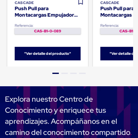
Ultima
CASCADE
CASCADE
Milla
Push Pull para
Push Pull para
Anti-
Montacargas Empujador
Montacargas E
Robo
de pallets Mark 55
de pallets Mar
Hormiga
Referencia:
Referencia:
Estanterías
CAS-B1-0-089
CAS-B1-0
Móviles
MRO
Distribución
Equipos
"Ver detalle del producto"
"Ver detalle de
Móviles
Diablitos
de
carga
Empaque
y
Embalaje
Playo
Explora nuestro Centro de
Emplaye
Stretch
Conocimiento y enriquece tus
Film
Automatico
aprendizajes. Acompáñanos en el
Emplaye
Manual
camino del conocimiento compartido
Plastico