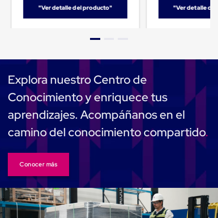
Carton
"Ver detalle del producto"
"Ver detalle de
Plastico
Esquineros
de
Carton
Esquineros
Plasticos
Soluciones
de
Explora nuestro Centro de
Embalaje
Tiersheet
Conocimiento y enriquece tus
Layer
Pad
aprendizajes. Acompáñanos en el
Plastico
Laminas
camino del conocimiento compartido
de
Carton
Tiersheet
Hojas
Conocer más
de
Carton
Anti
Deslizamiento
Separador
de