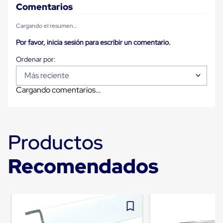
para
Comentarios
Emplayar
Preestirado
Cargando el resumen…
Pelicula
Plastica
Por favor, inicia sesión para escribir un comentario.
Stretch
Hood
Manejo
Más reciente
de
carga
Cargando comentarios…
sin
tarimas
Slip
Sheet
Slip
Productos
Sheet
de
Plastico
Recomendados
Slip
Sheet
de
Carton
Tarimas
Tarimas
de