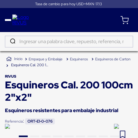
Tasa de cambio para hoy USD=MXN
17.13
Distribución
Puertas
de
Ingresar una palabra clave, repuesto, referencia, marca...
andén
Rampas
TÉRMINOS MÁS BUSCADOS
Niveladoras
Empaque y Embalaje
Esquineros
Esquineros de Carton
de
1
.
patin
andén
Esquineros Cal. 200 100cm 2"x2"
2
.
tambos
Rampas
niveladoras
RIVUS
Esquineros Cal. 200 100cm
3
.
taylor dunn
de
andén
4
.
proyector
hidráulicas
2"x2"
Rampas
5
.
termograficador
niveladoras
neumáticas
Esquineros resistentes para embalaje industrial
6
.
monitor 7
Rampas
:
niveladoras
Referencia
ORT-E1-0-076
7
.
fleje
de
andén
8
.
emplayadora plato giratorio
mecánicas