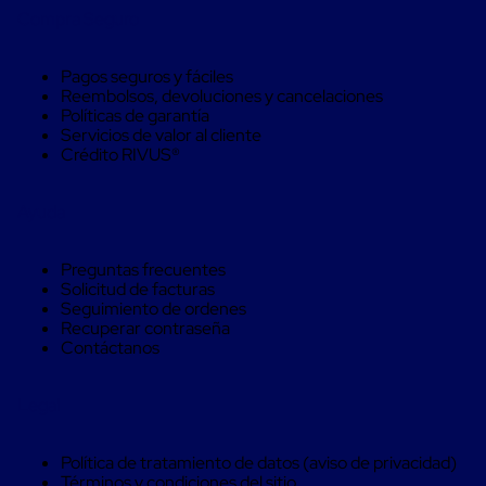
Monofilamento
Compra Seguro
Circular
Monofilamento
Costura
Pagos seguros y fáciles
L
Reembolsos, devoluciones y cancelaciones
Para
Políticas de garantía
Envasado
Servicios de valor al cliente
Etiquetas
Crédito RIVUS®
y
Ribbons
Etiquetas
Ayuda
Ribbons
Máquinas
de
Preguntas frecuentes
emplaye
Solicitud de facturas
Dispensadores
Seguimiento de ordenes
de
Recuperar contraseña
Playo
Contáctanos
Manual
Máquinas
emplayadoras
Legal
Máquinas
para
playo
Política de tratamiento de datos (aviso de privacidad)
automáticas
Términos y condiciones del sitio