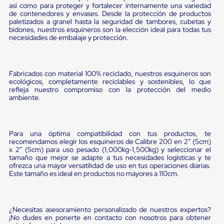
portátiles
así como para proteger y fortalecer internamente una variedad
de
de contenedores y envases. Desde la protección de productos
Cargas
paletizados a granel hasta la seguridad de tambores, cubetas y
Convencionales
bidones, nuestros esquineros son la elección ideal para todas tus
Sellos
necesidades de embalaje y protección.
para
Puertas
de
andén
Fabricados con material 100% reciclado, nuestros esquineros son
Sellos
ecológicos, completamente reciclables y sostenibles, lo que
refleja nuestro compromiso con la protección del medio
de
ambiente.
Cabezal
Fijo
Sellos
de
Para una óptima compatibilidad con tus productos, te
Cabezal
recomendamos elegir los esquineros de Calibre 200 en 2” (5cm)
Colgante
x 2” (5cm) para uso pesado (1,000kg-1,500kg) y seleccionar el
Cortina
tamaño que mejor se adapte a tus necesidades logísticas y te
Retenedores
ofrezca una mayor versatilidad de uso en tus operaciones diarias.
de
Este tamaño es ideal en productos no mayores a 110cm.
andén
Retenedores
de
andén
¿Necesitas asesoramiento personalizado de nuestros expertos?
con
¡No dudes en ponerte en contacto con nosotros para obtener