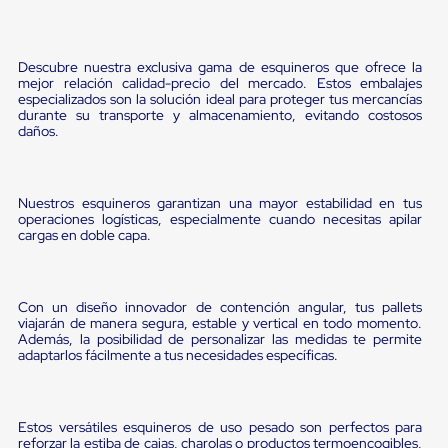
Pestañas
9
.
flejadora
de
Borde
10
.
cámara cph
Descubre nuestra exclusiva gama de esquineros que ofrece la
de
mejor relación calidad-precio del mercado. Estos embalajes
andén
especializados son la solución ideal para proteger tus mercancías
Pestañas
durante su transporte y almacenamiento, evitando costosos
de
daños.
Borde
de
andén
Mecánicas
Nuestros esquineros garantizan una mayor estabilidad en tus
Pestañas
operaciones logísticas, especialmente cuando necesitas apilar
de
cargas en doble capa.
Borde
de
andén
Hidráulicas
Con un diseño innovador de contención angular, tus pallets
Rampas
viajarán de manera segura, estable y vertical en todo momento.
Además, la posibilidad de personalizar las medidas te permite
de
adaptarlos fácilmente a tus necesidades específicas.
patio
portátiles
Rampas
de
Estos versátiles esquineros de uso pesado son perfectos para
patio
reforzar la estiba de cajas, charolas o productos termoencogibles,