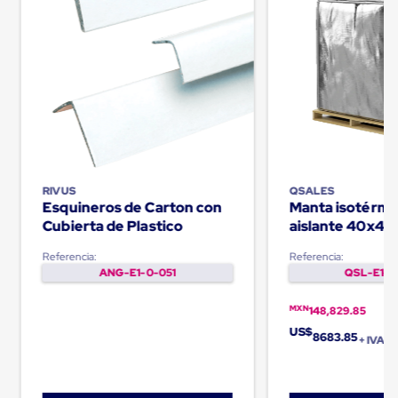
Plastico
Tarimas
de
Plastico
para
Buenas
Prácticas
de
Manufactura
Tarimas
de
Plastico
RIVUS
QSALES
para
Esquineros de Carton con
Manta isotérmi
Exportación
Cubierta de Plastico
aislante 40x48
Tarimas
Palletquilt®
de
Referencia:
Referencia:
Plastico
ANG-E1-0-051
QSL-E1-0
Rackeables
Tarimas
MXN
148,829.85
de
Plastico
US$
8683.85
+ IVA
Multiusos
Esquineros
Angulos
de