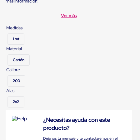
sistema
más información!
de
retención
Ver más
de
ruedas
Medidas
Retenedores
de
1 mt
andén
Automáticos
Material
Retenedores
de
Cartón
Andén
Multi
Calibre
Transportes
Controles
200
de
Muelle/Andén
Alas
Controles
de
2x2
Muelle/Andén
Básico
Controles
¿Necesitas ayuda con este
de
producto?
Muelle/Andén
Integral
Déjanos tu mensaje y te contactaremos en el