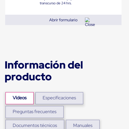
Diablito
transcurso de 24 hrs.
de
carga
Diablito
Abrir formulario
eléctrico
Diablito
manual
Plataformas
de
carga
Jaulas
de
Información del
Distribución
Ultima
producto
Milla
Dollies
para
Charolas
Plásticas
Videos
Especificaciones
Contenedores
Metálicos
Colapsables
Preguntas frecuentes
Jaulas
de
Documentos técnicos
Manuales
Distribución