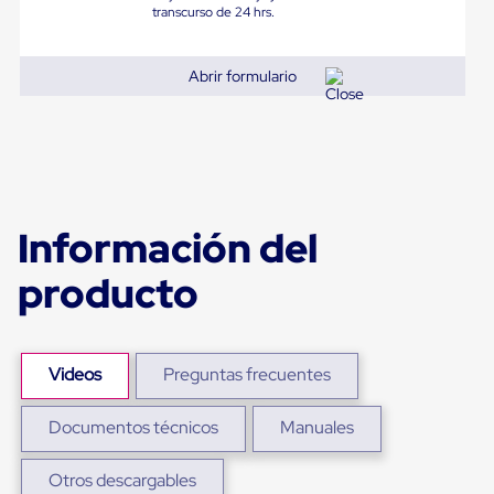
Diablito
transcurso de 24 hrs.
de
carga
Diablito
Abrir formulario
eléctrico
Diablito
manual
Plataformas
de
carga
Jaulas
de
Información del
Distribución
Ultima
producto
Milla
Dollies
para
Charolas
Plásticas
Videos
Preguntas frecuentes
Contenedores
Metálicos
Colapsables
Documentos técnicos
Manuales
Jaulas
de
Otros descargables
Distribución