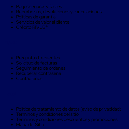
Monofilamento
Pagos seguros y fáciles
Circular
Reembolsos, devoluciones y cancelaciones
Monofilamento
Políticas de garantía
Costura
Servicios de valor al cliente
L
Crédito RIVUS®
Para
Envasado
Etiquetas
Ayuda
y
Ribbons
Etiquetas
Preguntas frecuentes
Ribbons
Solicitud de facturas
Máquinas
Seguimiento de ordenes
de
Recuperar contraseña
emplaye
Contáctanos
Dispensadores
de
Playo
Legal
Manual
Máquinas
emplayadoras
Política de tratamiento de datos (aviso de privacidad)
Máquinas
Términos y condiciones del sitio
para
Términos y condiciones descuentos y promociones
playo
Mapa del Sitio
automáticas