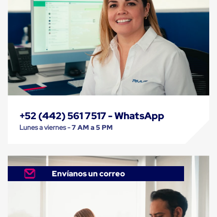
Despachador
de
Cinta
Fleje
Fleje
Plástico
PP
(Polipropileno)
Fleje
Plástico
PET
(Polyester)
Fleje
de
+52 (442) 561 7517 - WhatsApp
Acero
Lunes a viernes -
7 AM a 5 PM
Sellos
para
Fleje
Bolsas
de
Envíanos un correo
aire
Bolsas
de
Aire
Papel