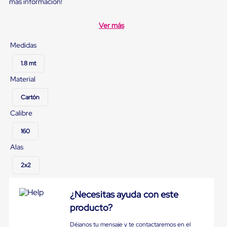
sistema
más información!
de
retención
Ver más
de
ruedas
Medidas
Retenedores
de
1.8 mt
andén
Automáticos
Material
Retenedores
de
Cartón
Andén
Multi
Calibre
Transportes
Controles
160
de
Muelle/Andén
Alas
Controles
de
2x2
Muelle/Andén
Básico
Controles
¿Necesitas ayuda con este
de
producto?
Muelle/Andén
Integral
Déjanos tu mensaje y te contactaremos en el