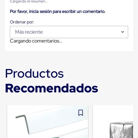
Cargando el resumen…
para
Emplayar
Por favor, inicia sesión para escribir un comentario.
Preestirado
Pelicula
Plastica
Stretch
Más reciente
Hood
Cargando comentarios…
Manejo
de
carga
sin
tarimas
Productos
Slip
Sheet
Slip
Recomendados
Sheet
de
Plastico
Slip
Sheet
de
Carton
Tarimas
Tarimas
de