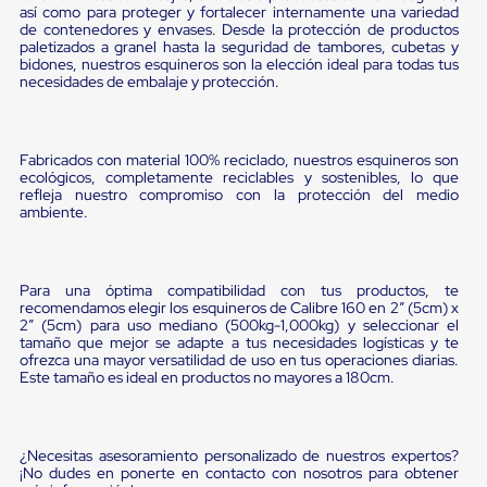
portátiles
así como para proteger y fortalecer internamente una variedad
de
de contenedores y envases. Desde la protección de productos
Cargas
paletizados a granel hasta la seguridad de tambores, cubetas y
Convencionales
bidones, nuestros esquineros son la elección ideal para todas tus
Sellos
necesidades de embalaje y protección.
para
Puertas
de
andén
Fabricados con material 100% reciclado, nuestros esquineros son
Sellos
ecológicos, completamente reciclables y sostenibles, lo que
refleja nuestro compromiso con la protección del medio
de
ambiente.
Cabezal
Fijo
Sellos
de
Para una óptima compatibilidad con tus productos, te
Cabezal
recomendamos elegir los esquineros de Calibre 160 en 2” (5cm) x
Colgante
2” (5cm) para uso mediano (500kg-1,000kg) y seleccionar el
Cortina
tamaño que mejor se adapte a tus necesidades logísticas y te
Retenedores
ofrezca una mayor versatilidad de uso en tus operaciones diarias.
de
Este tamaño es ideal en productos no mayores a 180cm.
andén
Retenedores
de
andén
¿Necesitas asesoramiento personalizado de nuestros expertos?
con
¡No dudes en ponerte en contacto con nosotros para obtener