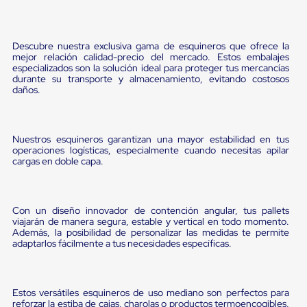
Pestañas
9
.
flejadora
de
Borde
10
.
playo manual
Descubre nuestra exclusiva gama de esquineros que ofrece la
de
mejor relación calidad-precio del mercado. Estos embalajes
andén
especializados son la solución ideal para proteger tus mercancías
Pestañas
durante su transporte y almacenamiento, evitando costosos
de
daños.
Borde
de
andén
Mecánicas
Nuestros esquineros garantizan una mayor estabilidad en tus
Pestañas
operaciones logísticas, especialmente cuando necesitas apilar
de
cargas en doble capa.
Borde
de
andén
Hidráulicas
Con un diseño innovador de contención angular, tus pallets
Rampas
viajarán de manera segura, estable y vertical en todo momento.
Además, la posibilidad de personalizar las medidas te permite
de
adaptarlos fácilmente a tus necesidades específicas.
patio
portátiles
Rampas
de
Estos versátiles esquineros de uso mediano son perfectos para
patio
reforzar la estiba de cajas, charolas o productos termoencogibles,