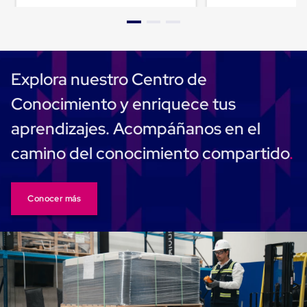
Carton
Plastico
Esquineros
de
Carton
Esquineros
Explora nuestro Centro de
Plasticos
Soluciones
Conocimiento y enriquece tus
de
Embalaje
aprendizajes. Acompáñanos en el
Tiersheet
Layer
camino del conocimiento compartido
Pad
Plastico
Laminas
de
Conocer más
Carton
Tiersheet
Hojas
de
Carton
Anti
Deslizamiento
Separador
de