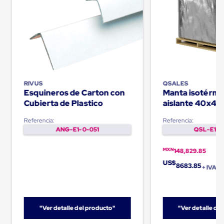
Plastico
Tarimas
de
Plastico
para
Buenas
Prácticas
de
Manufactura
RIVUS
QSALES
Tarimas
Esquineros de Carton con
Manta isotérmi
de
Cubierta de Plastico
aislante 40x48
Plastico
para
Palletquilt®
Referencia:
Referencia:
Exportación
ANG-E1-0-051
QSL-E1-0
Tarimas
de
Plastico
MXN
148,829.85
Rackeables
US$
8683.85
Tarimas
+ IVA
de
Plastico
Multiusos
Esquineros
"Ver detalle del producto"
"Ver detalle de
Angulos
de