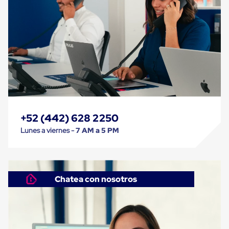
Cinta
de
Aislar
Cinta
de
Aluminio
Cinta
de
Papel
Cinta
de
Seguridad
+52 (442) 628 2250
Masking
Tape
Lunes a viernes -
7 AM a 5 PM
Cinta
Adhesiva
Transparente
y
Canela
Chatea con nosotros
Cinta
Flejadora
Cinta
Tipo
Diurex