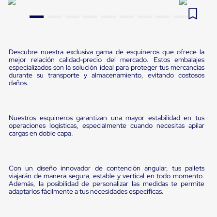
Pestañas
9
.
flejadora
de
Borde
10
.
slip sheet
de
andén
Pestañas
Descubre nuestra exclusiva gama de esquineros que ofrece la
mejor relación calidad-precio del mercado. Estos embalajes
de
especializados son la solución ideal para proteger tus mercancías
Borde
durante su transporte y almacenamiento, evitando costosos
de
daños.
andén
Mecánicas
Pestañas
de
Nuestros esquineros garantizan una mayor estabilidad en tus
Borde
operaciones logísticas, especialmente cuando necesitas apilar
de
cargas en doble capa.
andén
Hidráulicas
Rampas
de
Con un diseño innovador de contención angular, tus pallets
patio
viajarán de manera segura, estable y vertical en todo momento.
portátiles
Además, la posibilidad de personalizar las medidas te permite
Rampas
adaptarlos fácilmente a tus necesidades específicas.
de
patio