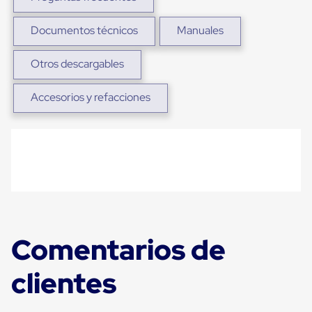
Ultima
Milla
Anti-
Documentos técnicos
Manuales
Robo
Hormiga
Otros descargables
Estanterías
Móviles
MRO
Accesorios y refacciones
Distribución
Equipos
Móviles
Diablitos
de
carga
Empaque
y
Embalaje
Playo
Emplaye
Comentarios de
Stretch
Film
Automatico
clientes
Emplaye
Manual
Plastico