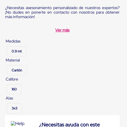
sistema
de
¿Necesitas asesoramiento personalizado de nuestros expertos?
retención
¡No dudes en ponerte en contacto con nosotros para obtener
de
más información!
ruedas
Retenedores
Ver más
de
andén
Medidas
Automáticos
Retenedores
de
0.9 mt
Andén
Material
Multi
Transportes
Cartón
Controles
de
Calibre
Muelle/Andén
Controles
160
de
Muelle/Andén
Alas
Básico
Controles
3x3
de
Muelle/Andén
Integral
¿Necesitas ayuda con este