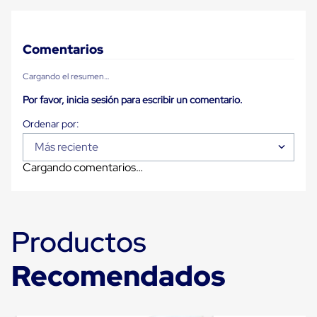
para
Emplayar
Preestirado
Pelicula
Comentarios
Plastica
Stretch
Cargando el resumen…
Hood
Manejo
Por favor, inicia sesión para escribir un comentario.
de
carga
sin
tarimas
Más reciente
Slip
Cargando comentarios…
Sheet
Slip
Sheet
de
Plastico
Productos
Slip
Sheet
de
Recomendados
Carton
Tarimas
Tarimas
de