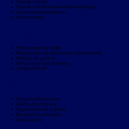
Guía de marcas
Monofilamento
Conviértete en un proveedor verificado
Circular
Centro de conocimiento
Monofilamento
Inversionistas
Costura
L
Para
Compra Seguro
Envasado
Etiquetas
y
Pagos seguros y fáciles
Ribbons
Reembolsos, devoluciones y cancelaciones
Etiquetas
Políticas de garantía
Ribbons
Servicios de valor al cliente
Máquinas
Crédito RIVUS®
de
emplaye
Dispensadores
Ayuda
de
Playo
Manual
Preguntas frecuentes
Máquinas
Solicitud de facturas
emplayadoras
Seguimiento de ordenes
Máquinas
Recuperar contraseña
para
Contáctanos
playo
automáticas