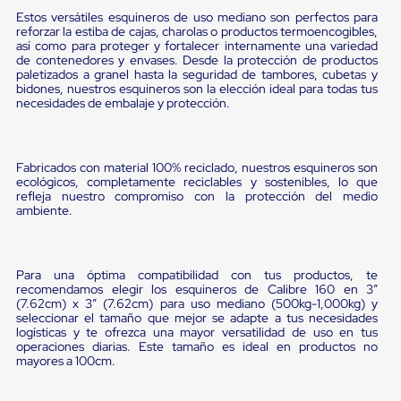
portátiles
de
Estos versátiles esquineros de uso mediano son perfectos para
reforzar la estiba de cajas, charolas o productos termoencogibles,
Cargas
así como para proteger y fortalecer internamente una variedad
Convencionales
de contenedores y envases. Desde la protección de productos
Sellos
paletizados a granel hasta la seguridad de tambores, cubetas y
para
bidones, nuestros esquineros son la elección ideal para todas tus
Puertas
necesidades de embalaje y protección.
de
andén
Sellos
de
Fabricados con material 100% reciclado, nuestros esquineros son
Cabezal
ecológicos, completamente reciclables y sostenibles, lo que
Fijo
refleja nuestro compromiso con la protección del medio
Sellos
ambiente.
de
Cabezal
Colgante
Cortina
Para una óptima compatibilidad con tus productos, te
recomendamos elegir los esquineros de Calibre 160 en 3”
Retenedores
(7.62cm) x 3” (7.62cm) para uso mediano (500kg-1,000kg) y
de
seleccionar el tamaño que mejor se adapte a tus necesidades
andén
logísticas y te ofrezca una mayor versatilidad de uso en tus
Retenedores
operaciones diarias. Este tamaño es ideal en productos no
de
mayores a 100cm.
andén
con