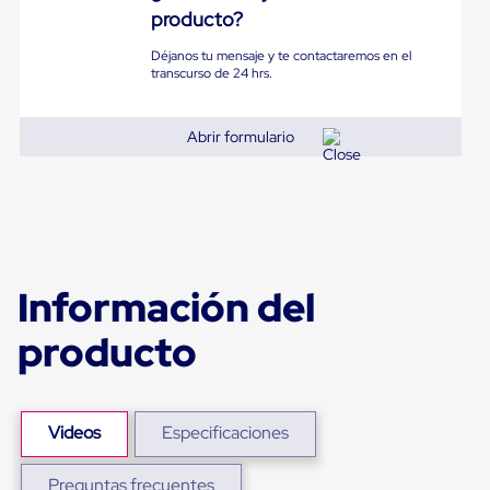
Diablito
producto?
de
carga
Déjanos tu mensaje y te contactaremos en el
Diablito
transcurso de 24 hrs.
eléctrico
Diablito
manual
Abrir formulario
Plataformas
de
carga
Jaulas
de
Distribución
Ultima
Milla
Información del
Dollies
para
producto
Charolas
Plásticas
Contenedores
Metálicos
Colapsables
Videos
Especificaciones
Jaulas
de
Distribución
Preguntas frecuentes