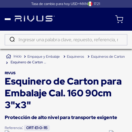
Tasa de cambio para hoy USD=MXN
17.21
Distribución
Puertas
de
Ingresar una palabra clave, repuesto, referencia, marca...
andén
Rampas
TÉRMINOS MÁS BUSCADOS
Niveladoras
Empaque y Embalaje
Esquineros
Esquineros de Carton
de
1
.
patin
andén
Esquinero de Carton para Embalaje Cal. 160 90cm 3"x3"
2
.
tambos
Rampas
niveladoras
RIVUS
Esquinero de Carton para
3
.
proyector
de
andén
4
.
taylor dunn
hidráulicas
Embalaje Cal. 160 90cm
Rampas
5
.
monitor 7
niveladoras
3"x3"
neumáticas
6
.
emplayadora
Rampas
niveladoras
Protección de alto nivel para transporte exigente
7
.
emplayadora plato giratorio
de
andén
:
Referencia
ORT-E1-0-115
8
.
fleje
mecánicas