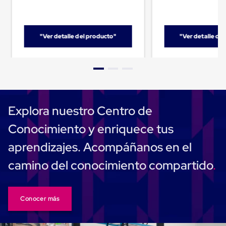
Carton
Plastico
Esquineros
de
"Ver detalle del producto"
"Ver detalle de
Carton
Esquineros
Plasticos
Soluciones
de
Embalaje
Tiersheet
Layer
Explora nuestro Centro de
Pad
Plastico
Conocimiento y enriquece tus
Laminas
de
aprendizajes. Acompáñanos en el
Carton
Tiersheet
camino del conocimiento compartido
Hojas
de
Carton
Anti
Conocer más
Deslizamiento
Separador
de