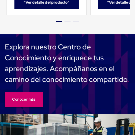
"Ver detalle del producto"
"Ver detalle de
Carton
Plastico
Esquineros
de
Carton
Esquineros
Plasticos
Soluciones
Explora nuestro Centro de
de
Embalaje
Conocimiento y enriquece tus
Tiersheet
Layer
aprendizajes. Acompáñanos en el
Pad
Plastico
camino del conocimiento compartido
Laminas
de
Carton
Tiersheet
Conocer más
Hojas
de
Carton
Anti
Deslizamiento
Separador
de