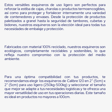
portátiles
de
Estos versátiles esquineros de uso ligero son perfectos para
reforzar la estiba de cajas, charolas o productos termoencogibles,
Cargas
así como para proteger y fortalecer internamente una variedad
Convencionales
de contenedores y envases. Desde la protección de productos
Sellos
paletizados a granel hasta la seguridad de tambores, cubetas y
para
bidones, nuestros esquineros son la elección ideal para todas tus
Puertas
necesidades de embalaje y protección.
de
andén
Sellos
de
Fabricados con material 100% reciclado, nuestros esquineros son
Cabezal
ecológicos, completamente reciclables y sostenibles, lo que
Fijo
refleja nuestro compromiso con la protección del medio
Sellos
ambiente.
de
Cabezal
Colgante
Cortina
Para una óptima compatibilidad con tus productos, te
recomendamos elegir los esquineros de Calibre 120 en 2” (5cm) x
Retenedores
2” (5cm) para uso ligero (250kg-500kg) y seleccionar el tamaño
de
que mejor se adapte a tus necesidades logísticas y te ofrezca una
andén
mayor versatilidad de uso en tus operaciones diarias. Este tamaño
Retenedores
es ideal en productos no mayores a 100cm.
de
andén
con