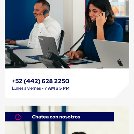
Cinta
de
Aislar
Cinta
de
Aluminio
Cinta
de
Papel
Cinta
de
Seguridad
Masking
Tape
+52 (442) 628 2250
Cinta
Adhesiva
Lunes a viernes -
7 AM a 5 PM
Transparente
y
Canela
Cinta
Flejadora
Chatea con nosotros
Cinta
Tipo
Diurex