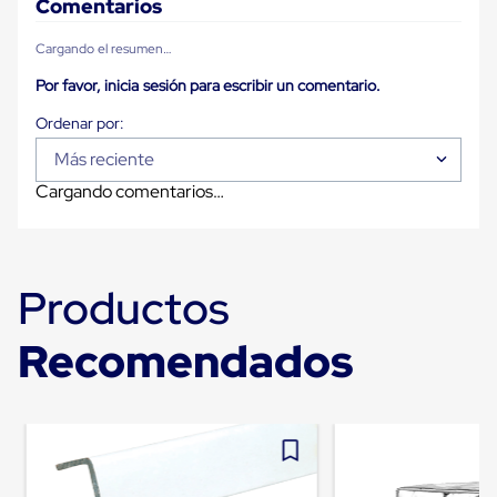
Comentarios
para
Emplayar
Preestirado
Cargando el resumen…
Pelicula
Por favor, inicia sesión para escribir un comentario.
Plastica
Stretch
Hood
Manejo
Más reciente
de
carga
Cargando comentarios…
sin
tarimas
Slip
Sheet
Slip
Productos
Sheet
de
Recomendados
Plastico
Slip
Sheet
de
Carton
Tarimas
Tarimas
de