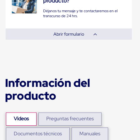
producto?
Diablito
de
Déjanos tu mensaje y te contactaremos en el
carga
transcurso de 24 hrs.
Diablito
eléctrico
Diablito
Abrir formulario
manual
Plataformas
de
carga
Jaulas
de
Distribución
Ultima
Información del
Milla
Dollies
producto
para
Charolas
Plásticas
Contenedores
Metálicos
Videos
Preguntas frecuentes
Colapsables
Jaulas
de
Documentos técnicos
Manuales
Distribución