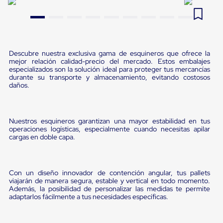
Pestañas
9
.
flejadora
de
Borde
10
.
cámara cph
de
andén
Pestañas
Descubre nuestra exclusiva gama de esquineros que ofrece la
mejor relación calidad-precio del mercado. Estos embalajes
de
especializados son la solución ideal para proteger tus mercancías
Borde
durante su transporte y almacenamiento, evitando costosos
de
daños.
andén
Mecánicas
Pestañas
de
Nuestros esquineros garantizan una mayor estabilidad en tus
Borde
operaciones logísticas, especialmente cuando necesitas apilar
de
cargas en doble capa.
andén
Hidráulicas
Rampas
de
Con un diseño innovador de contención angular, tus pallets
patio
viajarán de manera segura, estable y vertical en todo momento.
portátiles
Además, la posibilidad de personalizar las medidas te permite
Rampas
adaptarlos fácilmente a tus necesidades específicas.
de
patio