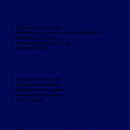
Monofilamento
Circular
Compra Seguro
Monofilamento
Costura
L
Pagos seguros y fáciles
Para
Reembolsos, devoluciones y cancelaciones
Envasado
Políticas de garantía
Etiquetas
Servicios de valor al cliente
y
Crédito RIVUS®
Ribbons
Etiquetas
Ribbons
Ayuda
Máquinas
de
emplaye
Preguntas frecuentes
Dispensadores
Solicitud de facturas
de
Seguimiento de ordenes
Playo
Recuperar contraseña
Manual
Contáctanos
Máquinas
emplayadoras
Máquinas
Legal
para
playo
automáticas