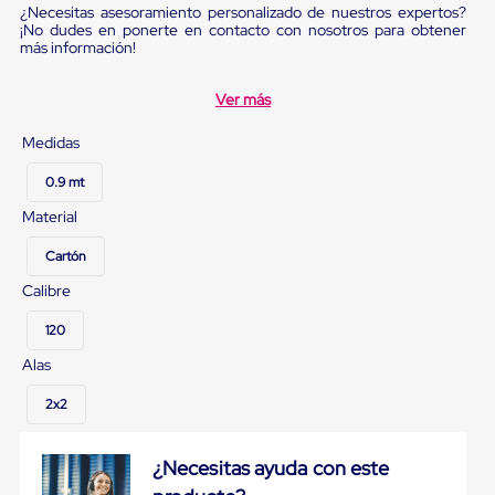
sistema
¿Necesitas asesoramiento personalizado de nuestros expertos?
de
¡No dudes en ponerte en contacto con nosotros para obtener
retención
más información!
de
ruedas
Ver más
Retenedores
de
andén
Medidas
Automáticos
Retenedores
0.9 mt
de
Material
Andén
Multi
Cartón
Transportes
Controles
Calibre
de
Muelle/Andén
120
Controles
de
Alas
Muelle/Andén
Básico
2x2
Controles
de
Muelle/Andén
¿Necesitas ayuda con este
Integral