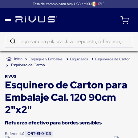
Tasa de cambio para hoy USD=MXN
17.13
Distribución
Puertas
de
Ingresar una palabra clave, repuesto, referencia, marca...
andén
Rampas
TÉRMINOS MÁS BUSCADOS
Niveladoras
Empaque y Embalaje
Esquineros
Esquineros de Carton
de
1
.
patin
andén
Esquinero de Carton para Embalaje Cal. 120 90cm 2"x2"
2
.
tambos
Rampas
niveladoras
RIVUS
Esquinero de Carton para
3
.
taylor dunn
de
andén
4
.
proyector
hidráulicas
Embalaje Cal. 120 90cm
Rampas
5
.
termograficador
niveladoras
2"x2"
neumáticas
6
.
monitor 7
Rampas
niveladoras
Refuerzo efectivo para bordes sensibles
7
.
fleje
de
andén
:
Referencia
ORT-E1-0-123
8
.
emplayadora plato giratorio
mecánicas