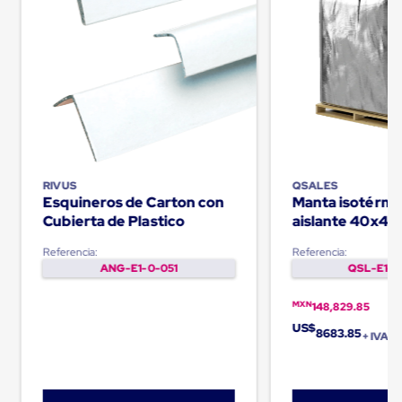
Plastico
Tarimas
de
Plastico
para
Buenas
Prácticas
de
Manufactura
Tarimas
de
Plastico
RIVUS
QSALES
Esquineros de Carton con
Manta isotérmi
para
Exportación
Cubierta de Plastico
aislante 40x48
Tarimas
Palletquilt®
de
Referencia:
Referencia:
Plastico
ANG-E1-0-051
QSL-E1-0
Rackeables
Tarimas
MXN
148,829.85
de
US$
Plastico
8683.85
+ IVA
Multiusos
Esquineros
Angulos
de