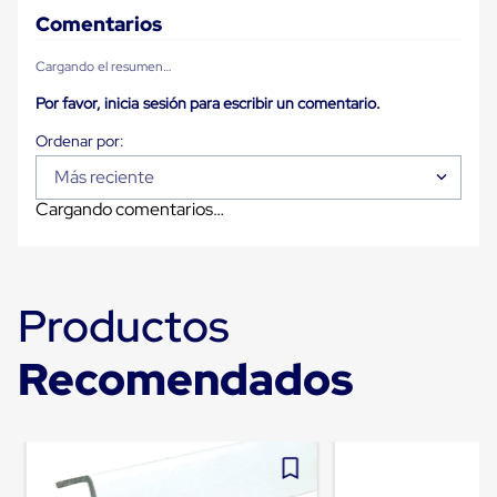
para
Comentarios
Emplayar
Preestirado
Cargando el resumen…
Pelicula
Plastica
Por favor, inicia sesión para escribir un comentario.
Stretch
Hood
Manejo
de
Más reciente
carga
Cargando comentarios…
sin
tarimas
Slip
Sheet
Slip
Productos
Sheet
de
Plastico
Recomendados
Slip
Sheet
de
Carton
Tarimas
Tarimas
de