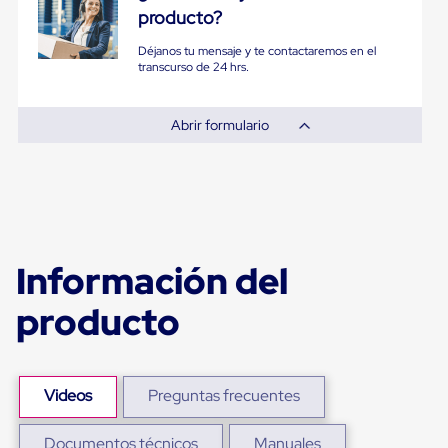
Diablito
producto?
de
carga
Déjanos tu mensaje y te contactaremos en el
Diablito
transcurso de 24 hrs.
eléctrico
Diablito
manual
Abrir formulario
Plataformas
de
carga
Jaulas
de
Distribución
Ultima
Milla
Información del
Dollies
para
producto
Charolas
Plásticas
Contenedores
Metálicos
Colapsables
Videos
Preguntas frecuentes
Jaulas
de
Distribución
Documentos técnicos
Manuales