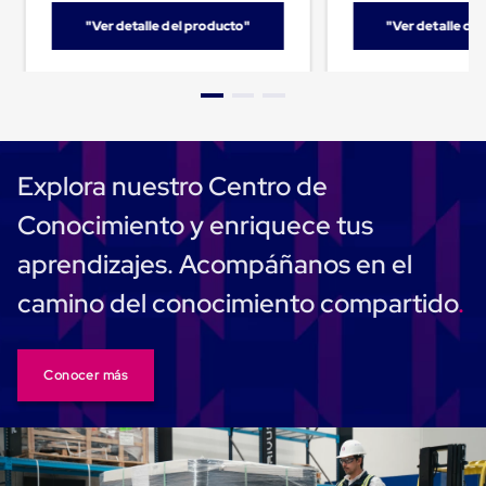
Carton
"Ver detalle del producto"
"Ver detalle de
Plastico
Esquineros
de
Carton
Esquineros
Plasticos
Soluciones
de
Explora nuestro Centro de
Embalaje
Tiersheet
Conocimiento y enriquece tus
Layer
Pad
aprendizajes. Acompáñanos en el
Plastico
Laminas
camino del conocimiento compartido
de
Carton
Tiersheet
Hojas
Conocer más
de
Carton
Anti
Deslizamiento
Separador
de