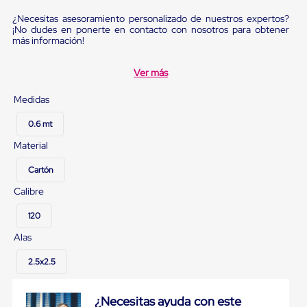
sistema
de
¿Necesitas asesoramiento personalizado de nuestros expertos?
retención
¡No dudes en ponerte en contacto con nosotros para obtener
de
más información!
ruedas
Retenedores
Ver más
de
andén
Medidas
Automáticos
Retenedores
de
0.6 mt
Andén
Material
Multi
Transportes
Cartón
Controles
de
Calibre
Muelle/Andén
Controles
120
de
Muelle/Andén
Alas
Básico
Controles
2.5x2.5
de
Muelle/Andén
Integral
¿Necesitas ayuda con este