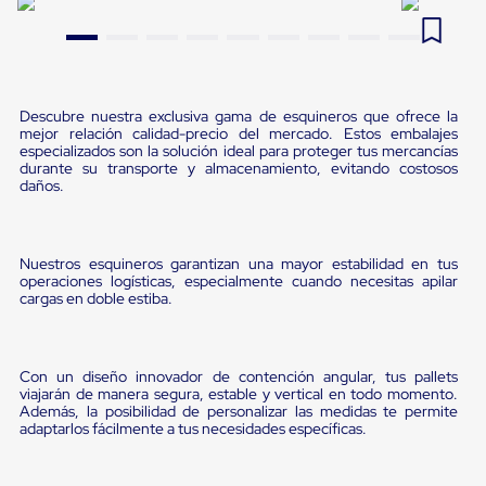
Pestañas
9
.
flejadora
de
Borde
10
.
slip sheet
de
andén
Pestañas
Descubre nuestra exclusiva gama de esquineros que ofrece la
mejor relación calidad-precio del mercado. Estos embalajes
de
especializados son la solución ideal para proteger tus mercancías
Borde
durante su transporte y almacenamiento, evitando costosos
de
daños.
andén
Mecánicas
Pestañas
de
Nuestros esquineros garantizan una mayor estabilidad en tus
Borde
operaciones logísticas, especialmente cuando necesitas apilar
de
cargas en doble estiba.
andén
Hidráulicas
Rampas
de
Con un diseño innovador de contención angular, tus pallets
patio
viajarán de manera segura, estable y vertical en todo momento.
portátiles
Además, la posibilidad de personalizar las medidas te permite
Rampas
adaptarlos fácilmente a tus necesidades específicas.
de
patio