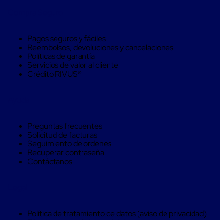
Monofilamento
Circular
Compra Seguro
Monofilamento
Costura
L
Pagos seguros y fáciles
Para
Reembolsos, devoluciones y cancelaciones
Envasado
Políticas de garantía
Etiquetas
Servicios de valor al cliente
y
Crédito RIVUS®
Ribbons
Etiquetas
Ayuda
Ribbons
Máquinas
de
Preguntas frecuentes
emplaye
Solicitud de facturas
Dispensadores
Seguimiento de ordenes
de
Recuperar contraseña
Playo
Contáctanos
Manual
Máquinas
emplayadoras
Legal
Máquinas
para
playo
Política de tratamiento de datos (aviso de privacidad)
automáticas