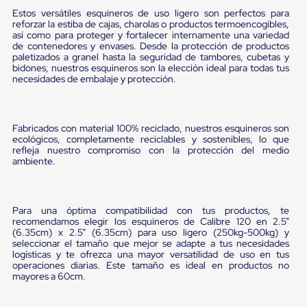
portátiles
de
Estos versátiles esquineros de uso ligero son perfectos para
reforzar la estiba de cajas, charolas o productos termoencogibles,
Cargas
así como para proteger y fortalecer internamente una variedad
Convencionales
de contenedores y envases. Desde la protección de productos
Sellos
paletizados a granel hasta la seguridad de tambores, cubetas y
para
bidones, nuestros esquineros son la elección ideal para todas tus
Puertas
necesidades de embalaje y protección.
de
andén
Sellos
de
Fabricados con material 100% reciclado, nuestros esquineros son
Cabezal
ecológicos, completamente reciclables y sostenibles, lo que
Fijo
refleja nuestro compromiso con la protección del medio
Sellos
ambiente.
de
Cabezal
Colgante
Cortina
Para una óptima compatibilidad con tus productos, te
recomendamos elegir los esquineros de Calibre 120 en 2.5”
Retenedores
(6.35cm) x 2.5” (6.35cm) para uso ligero (250kg-500kg) y
de
seleccionar el tamaño que mejor se adapte a tus necesidades
andén
logísticas y te ofrezca una mayor versatilidad de uso en tus
Retenedores
operaciones diarias. Este tamaño es ideal en productos no
de
mayores a 60cm.
andén
con