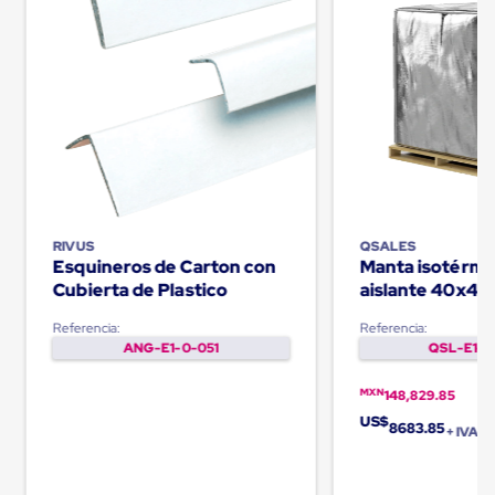
Plastico
Tarimas
de
Plastico
para
Buenas
Prácticas
de
Manufactura
Tarimas
de
Plastico
RIVUS
QSALES
para
Esquineros de Carton con
Manta isotérmi
Exportación
Cubierta de Plastico
aislante 40x48
Tarimas
de
Palletquilt®
Plastico
Referencia:
Referencia:
Rackeables
ANG-E1-0-051
QSL-E1-0
Tarimas
de
MXN
148,829.85
Plastico
US$
Multiusos
8683.85
+ IVA
Esquineros
Angulos
de