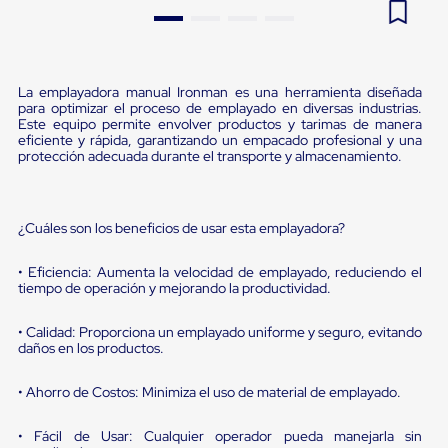
Pestañas
9
.
flejadora
de
Borde
10
.
slip sheet
de
andén
La emplayadora manual Ironman es una herramienta diseñada
Pestañas
para optimizar el proceso de emplayado en diversas industrias.
de
Este equipo permite envolver productos y tarimas de manera
eficiente y rápida, garantizando un empacado profesional y una
Borde
protección adecuada durante el transporte y almacenamiento.
de
andén
Mecánicas
Pestañas
¿Cuáles son los beneficios de usar esta emplayadora?
de
Borde
de
• Eficiencia: Aumenta la velocidad de emplayado, reduciendo el
andén
tiempo de operación y mejorando la productividad.
Hidráulicas
Rampas
• Calidad: Proporciona un emplayado uniforme y seguro, evitando
de
daños en los productos.
patio
portátiles
• Ahorro de Costos: Minimiza el uso de material de emplayado.
Rampas
de
patio
• Fácil de Usar: Cualquier operador pueda manejarla sin