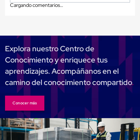
Carton
Cargando comentarios…
Plastico
Esquineros
de
Carton
Esquineros
Plasticos
Soluciones
Explora nuestro Centro de
de
Embalaje
Conocimiento y enriquece tus
Tiersheet
Layer
aprendizajes. Acompáñanos en el
Pad
Plastico
camino del conocimiento compartido
Laminas
de
Carton
Tiersheet
Conocer más
Hojas
de
Carton
Anti
Deslizamiento
Separador
de