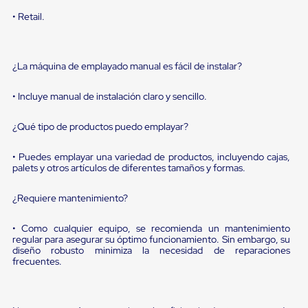
sistema
de
• Retail.
retención
de
ruedas
Retenedores
¿La máquina de emplayado manual es fácil de instalar?
de
andén
• Incluye manual de instalación claro y sencillo.
Automáticos
Retenedores
de
¿Qué tipo de productos puedo emplayar?
Andén
Multi
• Puedes emplayar una variedad de productos, incluyendo cajas,
Transportes
palets y otros artículos de diferentes tamaños y formas.
Controles
de
¿Requiere mantenimiento?
Muelle/Andén
Controles
de
• Como cualquier equipo, se recomienda un mantenimiento
Muelle/Andén
regular para asegurar su óptimo funcionamiento. Sin embargo, su
Básico
diseño robusto minimiza la necesidad de reparaciones
Controles
frecuentes.
de
Muelle/Andén
Integral