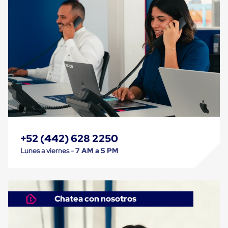
Cinta
de
Aislar
Cinta
de
Aluminio
Cinta
de
Papel
Cinta
de
Seguridad
Masking
Tape
Cinta
+52 (442) 628 2250
Adhesiva
Lunes a viernes -
7 AM a 5 PM
Transparente
y
Canela
Cinta
Flejadora
Chatea con nosotros
Cinta
Tipo
Diurex