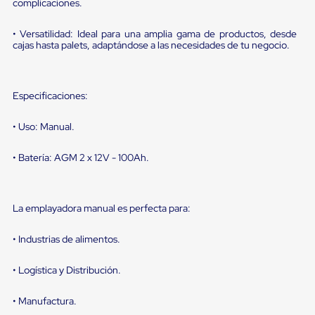
portátiles
complicaciones.
de
Cargas
• Versatilidad: Ideal para una amplia gama de productos, desde
Convencionales
cajas hasta palets, adaptándose a las necesidades de tu negocio.
Sellos
para
Puertas
de
Especificaciones:
andén
Sellos
de
• Uso: Manual.
Cabezal
Fijo
• Batería: AGM 2 x 12V - 100Ah.
Sellos
de
Cabezal
Colgante
La emplayadora manual es perfecta para:
Cortina
Retenedores
• Industrias de alimentos.
de
andén
Retenedores
• Logística y Distribución.
de
andén
• Manufactura.
con