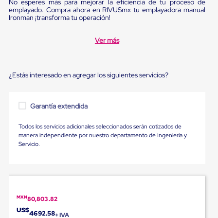
Diablito
No esperes más para mejorar la eficiencia de tu proceso de
emplayado. Compra ahora en RIVUSmx tu emplayadora manual
de
Ironman ¡transforma tu operación!
carga
Diablito
eléctrico
Ver más
Diablito
manual
Plataformas
de
¿Estás interesado en agregar los siguientes servicios?
carga
Jaulas
de
Garantía extendida
Distribución
Ultima
Milla
Todos los servicios adicionales seleccionados serán cotizados de
Dollies
manera independiente por nuestro departamento de Ingeniería y
para
Servicio.
Charolas
Plásticas
Contenedores
Metálicos
Colapsables
Jaulas
MXN
80,803.82
de
US$
Distribución
4692.58
+ IVA