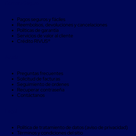
Monofilamento
Compra Seguro
Circular
Monofilamento
Costura
Pagos seguros y fáciles
L
Reembolsos, devoluciones y cancelaciones
Para
Políticas de garantía
Envasado
Servicios de valor al cliente
Etiquetas
Crédito RIVUS®
y
Ribbons
Etiquetas
Ayuda
Ribbons
Máquinas
de
Preguntas frecuentes
emplaye
Solicitud de facturas
Dispensadores
Seguimiento de ordenes
de
Recuperar contraseña
Playo
Contáctanos
Manual
Máquinas
Legal
emplayadoras
Máquinas
para
Política de tratamiento de datos (aviso de privacidad)
playo
Términos y condiciones del sitio
automáticas