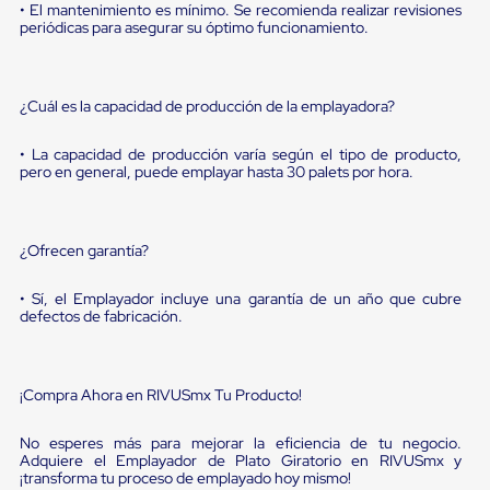
Diablito
• El mantenimiento es mínimo. Se recomienda realizar revisiones
de
periódicas para asegurar su óptimo funcionamiento.
carga
Diablito
eléctrico
Diablito
¿Cuál es la capacidad de producción de la emplayadora?
manual
Plataformas
• La capacidad de producción varía según el tipo de producto,
de
pero en general, puede emplayar hasta 30 palets por hora.
carga
Jaulas
de
Distribución
¿Ofrecen garantía?
Ultima
Milla
• Sí, el Emplayador incluye una garantía de un año que cubre
Dollies
defectos de fabricación.
para
Charolas
Plásticas
Contenedores
¡Compra Ahora en RIVUSmx Tu Producto!
Metálicos
Colapsables
Jaulas
No esperes más para mejorar la eficiencia de tu negocio.
de
Adquiere el Emplayador de Plato Giratorio en RIVUSmx y
Distribución
¡transforma tu proceso de emplayado hoy mismo!