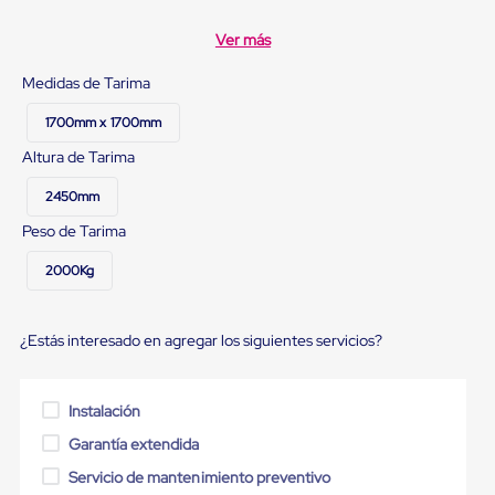
Ultima
Milla
Ver más
Anti-
Robo
Medidas de Tarima
Hormiga
Estanterías
1700mm x 1700mm
Móviles
MRO
Altura de Tarima
Distribución
Equipos
2450mm
Móviles
Diablitos
Peso de Tarima
de
carga
2000Kg
Empaque
y
Embalaje
¿Estás interesado en agregar los siguientes servicios?
Playo
Emplaye
Stretch
Film
Instalación
Automatico
Emplaye
Garantía extendida
Manual
Servicio de mantenimiento preventivo
Plastico