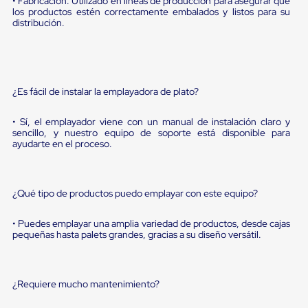
• Fabricación: Utilizado en líneas de producción para asegurar que
sistema
los productos estén correctamente embalados y listos para su
de
distribución.
retención
de
ruedas
Retenedores
de
andén
¿Es fácil de instalar la emplayadora de plato?
Automáticos
Retenedores
• Sí, el emplayador viene con un manual de instalación claro y
de
sencillo, y nuestro equipo de soporte está disponible para
Andén
ayudarte en el proceso.
Multi
Transportes
Controles
de
¿Qué tipo de productos puedo emplayar con este equipo?
Muelle/Andén
Controles
• Puedes emplayar una amplia variedad de productos, desde cajas
de
pequeñas hasta palets grandes, gracias a su diseño versátil.
Muelle/Andén
Básico
Controles
de
¿Requiere mucho mantenimiento?
Muelle/Andén
Integral