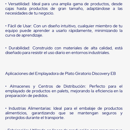
portátiles
• Versatilidad: Ideal para una amplia gama de productos, desde
de
cajas hasta productos de gran tamaño, adaptándose a las
Cargas
necesidades de tu negocio.
Convencionales
Sellos
• Fácil de Usar: Con un diseño intuitivo, cualquier miembro de tu
para
equipo puede aprender a usarlo rápidamente, minimizando la
Puertas
curva de aprendizaje.
de
andén
Sellos
• Durabilidad: Construido con materiales de alta calidad, está
de
diseñado para resistir el uso diario en entornos industriales.
Cabezal
Fijo
Sellos
de
Aplicaciones del Emplayadora de Plato Giratorio Discovery EB
Cabezal
Colgante
• Almacenes y Centros de Distribución: Perfecto para el
Cortina
emplayado de productos en palets, mejorando la eficiencia en la
Retenedores
preparación de pedidos.
de
andén
• Industrias Alimentarias: Ideal para el embalaje de productos
Retenedores
alimenticios, garantizando que se mantengan seguros y
de
protegidos durante el transporte.
andén
con