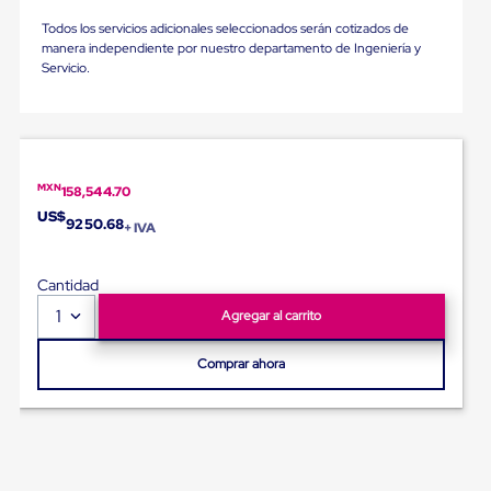
para
Emplayar
Todos los servicios adicionales seleccionados serán cotizados de
Preestirado
manera independiente por nuestro departamento de Ingeniería y
Pelicula
Servicio.
Plastica
Stretch
Hood
Manejo
de
carga
MXN
158,544.70
sin
US$
9250.68
tarimas
+ IVA
Slip
Sheet
Slip
Cantidad
Sheet
1
Agregar al carrito
de
Plastico
Slip
Comprar ahora
Sheet
de
Carton
Tarimas
Tarimas
de