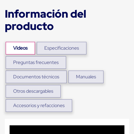
Plastico
Tarimas
Información del
de
Plastico
producto
para
Buenas
Prácticas
de
Manufactura
Videos
Especificaciones
Tarimas
de
Preguntas frecuentes
Plastico
para
Exportación
Documentos técnicos
Manuales
Tarimas
de
Plastico
Otros descargables
Rackeables
Tarimas
Accesorios y refacciones
de
Plastico
Multiusos
Esquineros
Angulos
de