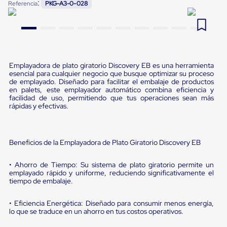
:
Referencia
PKG-A3-0-028
Pestañas
9
.
flejadora
de
Borde
10
.
slip sheet
de
andén
Pestañas
de
Emplayadora de plato giratorio Discovery EB es una herramienta
Borde
esencial para cualquier negocio que busque optimizar su proceso
de
de emplayado. Diseñado para facilitar el embalaje de productos
en palets, este emplayador automático combina eficiencia y
andén
facilidad de uso, permitiendo que tus operaciones sean más
Mecánicas
rápidas y efectivas.
Pestañas
de
Borde
de
Beneficios de la Emplayadora de Plato Giratorio Discovery EB
andén
Hidráulicas
Rampas
• Ahorro de Tiempo: Su sistema de plato giratorio permite un
de
emplayado rápido y uniforme, reduciendo significativamente el
tiempo de embalaje.
patio
portátiles
Rampas
• Eficiencia Energética: Diseñado para consumir menos energía,
de
lo que se traduce en un ahorro en tus costos operativos.
patio