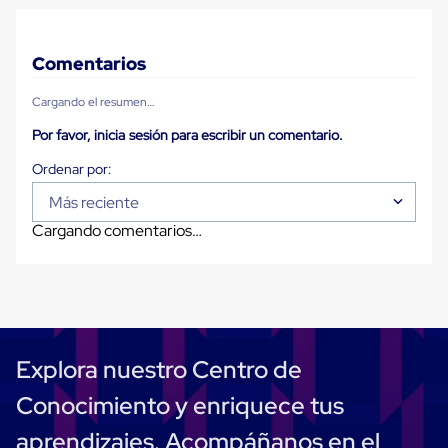
Carton
Corrugado
Freezer
Comentarios
Spacers
Separador
para
Cargando el resumen…
Congelación
Por favor, inicia sesión para escribir un comentario.
Estandar
Separador
para
Congelación
Más reciente
Ultra
Flujo
Cargando comentarios…
Cintas
protectoras
Cintas
adhesivas
Cinta
de
Tela
Explora nuestro Centro de
Cinta
para
Conocimiento y enriquece tus
Ductos
y
aprendizajes. Acompáñanos en el
Tuberias