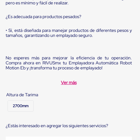
Diablito
pero es mínimo y fácil de realizar.
de
carga
¿Es adecuada para productos pesados?
Diablito
eléctrico
Diablito
• Sí, está diseñada para manejar productos de diferentes pesos y
manual
tamaños, garantizando un emplayado seguro.
Plataformas
de
carga
Jaulas
No esperes más para mejorar la eficiencia de tu operación.
Compra ahora en RIVUSmx tu Emplayadora Automática Robot
de
Motion Eb y ¡transforma tu proceso de emplayado!
Distribución
Ultima
Milla
Ver más
Dollies
para
Altura de Tarima
Charolas
Plásticas
2700mm
Contenedores
Metálicos
Colapsables
Jaulas
¿Estás interesado en agregar los siguientes servicios?
de
Distribución