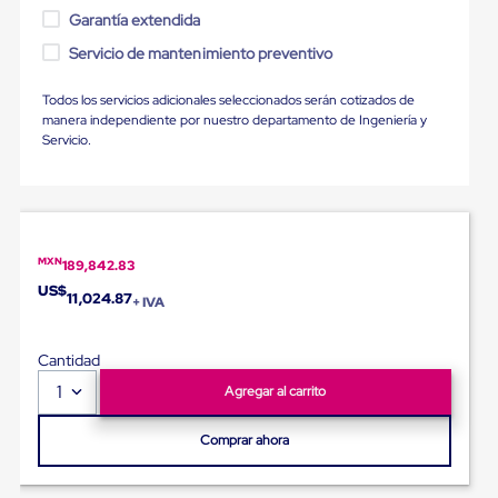
Ultima
Garantía extendida
Milla
Anti-
Servicio de mantenimiento preventivo
Robo
Hormiga
Todos los servicios adicionales seleccionados serán cotizados de
Estanterías
manera independiente por nuestro departamento de Ingeniería y
Móviles
Servicio.
MRO
Distribución
Equipos
Móviles
Diablitos
de
MXN
carga
189,842.83
Empaque
US$
11,024.87
+ IVA
y
Embalaje
Playo
Cantidad
Emplaye
Stretch
1
Agregar al carrito
Film
Automatico
Comprar ahora
Emplaye
Manual
Plastico