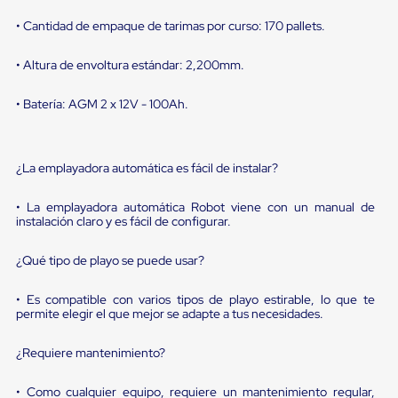
sistema
de
• Cantidad de empaque de tarimas por curso: 170 pallets.
retención
de
• Altura de envoltura estándar: 2,200mm.
ruedas
Retenedores
de
• Batería: AGM 2 x 12V - 100Ah.
andén
Automáticos
Retenedores
de
¿La emplayadora automática es fácil de instalar?
Andén
Multi
• La emplayadora automática Robot viene con un manual de
Transportes
instalación claro y es fácil de configurar.
Controles
de
Muelle/Andén
¿Qué tipo de playo se puede usar?
Controles
de
• Es compatible con varios tipos de playo estirable, lo que te
Muelle/Andén
permite elegir el que mejor se adapte a tus necesidades.
Básico
Controles
¿Requiere mantenimiento?
de
Muelle/Andén
Integral
• Como cualquier equipo, requiere un mantenimiento regular,