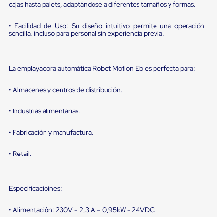
portátiles
cajas hasta palets, adaptándose a diferentes tamaños y formas.
de
Cargas
• Facilidad de Uso: Su diseño intuitivo permite una operación
Convencionales
sencilla, incluso para personal sin experiencia previa.
Sellos
para
Puertas
de
La emplayadora automática Robot Motion Eb es perfecta para:
andén
Sellos
de
• Almacenes y centros de distribución.
Cabezal
Fijo
• Industrias alimentarias.
Sellos
de
Cabezal
• Fabricación y manufactura.
Colgante
Cortina
• Retail.
Retenedores
de
andén
Retenedores
Especificacioines:
de
andén
con
• Alimentación: 230V – 2,3 A – 0,95kW - 24VDC