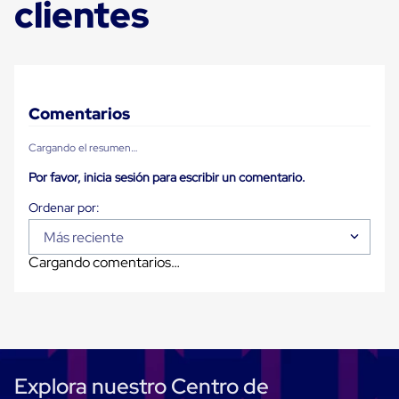
clientes
Carton
Plastico
Esquineros
de
Carton
Esquineros
Plasticos
Comentarios
Soluciones
de
Cargando el resumen…
Embalaje
Tiersheet
Por favor, inicia sesión para escribir un comentario.
Layer
Pad
Plastico
Laminas
Más reciente
de
Cargando comentarios…
Carton
Tiersheet
Hojas
de
Carton
Anti
Deslizamiento
Separador
Explora nuestro Centro de
de