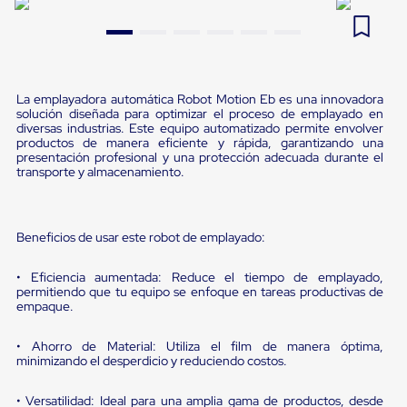
Pestañas
9
.
flejadora
de
Borde
10
.
slip sheet
de
andén
Pestañas
La emplayadora automática Robot Motion Eb es una innovadora
de
solución diseñada para optimizar el proceso de emplayado en
diversas industrias. Este equipo automatizado permite envolver
Borde
productos de manera eficiente y rápida, garantizando una
de
presentación profesional y una protección adecuada durante el
andén
transporte y almacenamiento.
Mecánicas
Pestañas
de
Borde
Beneficios de usar este robot de emplayado:
de
andén
Hidráulicas
• Eficiencia aumentada: Reduce el tiempo de emplayado,
permitiendo que tu equipo se enfoque en tareas productivas de
Rampas
empaque.
de
patio
portátiles
• Ahorro de Material: Utiliza el film de manera óptima,
Rampas
minimizando el desperdicio y reduciendo costos.
de
patio
• Versatilidad: Ideal para una amplia gama de productos, desde