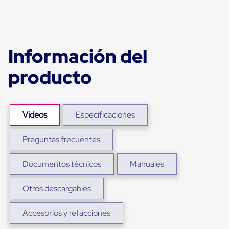
para
Emplayar
Preestirado
Pelicula
Plastica
Información del
Stretch
Hood
Manejo
producto
de
carga
sin
tarimas
Videos
Especificaciones
Slip
Sheet
Slip
Preguntas frecuentes
Sheet
de
Plastico
Documentos técnicos
Manuales
Slip
Sheet
Otros descargables
de
Carton
Tarimas
Accesorios y refacciones
Tarimas
de