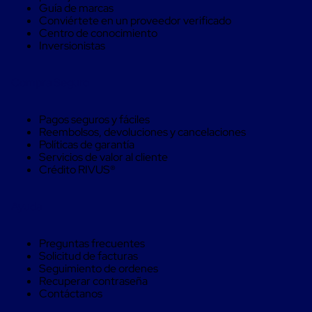
Máquinas
Guía de marcas
de
Conviértete en un proveedor verificado
Plato
Centro de conocimiento
Giratorio
Inversionistas
para
Película
Automática
Compra Seguro
Máquina
de
Brazo
Pagos seguros y fáciles
Giratorio
Reembolsos, devoluciones y cancelaciones
para
Políticas de garantía
Película
Servicios de valor al cliente
Automática
Crédito RIVUS®
Robots
de
emplayes
Ayuda
Robots
de
Preguntas frecuentes
emplayes
Solicitud de facturas
Automáticos
Seguimiento de ordenes
Robots
Recuperar contraseña
de
Contáctanos
emplayes
móvil