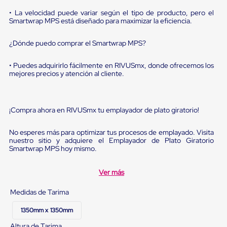
Diablito
de
• La velocidad puede variar según el tipo de producto, pero el
carga
Smartwrap MPS está diseñado para maximizar la eficiencia.
Diablito
eléctrico
¿Dónde puedo comprar el Smartwrap MPS?
Diablito
manual
• Puedes adquirirlo fácilmente en RIVUSmx, donde ofrecemos los
Plataformas
mejores precios y atención al cliente.
de
carga
Jaulas
de
¡Compra ahora en RIVUSmx tu emplayador de plato giratorio!
Distribución
Ultima
Milla
No esperes más para optimizar tus procesos de emplayado. Visita
Dollies
nuestro sitio y adquiere el Emplayador de Plato Giratorio
para
Smartwrap MPS hoy mismo.
Charolas
Plásticas
Ver más
Contenedores
Metálicos
Medidas de Tarima
Colapsables
Jaulas
1350mm x 1350mm
de
Distribución
Altura de Tarima