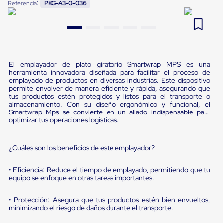
:
Referencia
PKG-A3-0-036
Pestañas
9
.
flejadora
de
Borde
10
.
slip sheet
de
andén
Pestañas
de
El emplayador de plato giratorio Smartwrap MPS es una
Borde
herramienta innovadora diseñada para facilitar el proceso de
de
emplayado de productos en diversas industrias. Este dispositivo
permite envolver de manera eficiente y rápida, asegurando que
andén
tus productos estén protegidos y listos para el transporte o
Mecánicas
almacenamiento. Con su diseño ergonómico y funcional, el
Pestañas
Smartwrap Mps se convierte en un aliado indispensable para
de
optimizar tus operaciones logísticas.
Borde
de
andén
¿Cuáles son los beneficios de este emplayador?
Hidráulicas
Rampas
de
• Eficiencia: Reduce el tiempo de emplayado, permitiendo que tu
equipo se enfoque en otras tareas importantes.
patio
portátiles
Rampas
• Protección: Asegura que tus productos estén bien envueltos,
de
minimizando el riesgo de daños durante el transporte.
patio