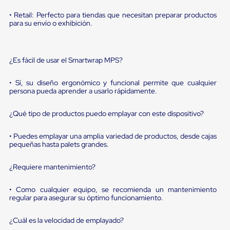
sistema
de
• Retail: Perfecto para tiendas que necesitan preparar productos
retención
para su envío o exhibición.
de
ruedas
Retenedores
de
¿Es fácil de usar el Smartwrap MPS?
andén
Automáticos
• Sí, su diseño ergonómico y funcional permite que cualquier
Retenedores
persona pueda aprender a usarlo rápidamente.
de
Andén
Multi
¿Qué tipo de productos puedo emplayar con este dispositivo?
Transportes
Controles
• Puedes emplayar una amplia variedad de productos, desde cajas
de
pequeñas hasta palets grandes.
Muelle/Andén
Controles
¿Requiere mantenimiento?
de
Muelle/Andén
Básico
• Como cualquier equipo, se recomienda un mantenimiento
Controles
regular para asegurar su óptimo funcionamiento.
de
Muelle/Andén
¿Cuál es la velocidad de emplayado?
Integral