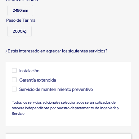
Ultima
Milla
2450mm
Anti-
Robo
Peso de Tarima
Hormiga
Estanterías
2000Kg
Móviles
MRO
Distribución
¿Estás interesado en agregar los siguientes servicios?
Equipos
Móviles
Diablitos
de
Instalación
carga
Empaque
Garantía extendida
y
Servicio de mantenimiento preventivo
Embalaje
Playo
Emplaye
Todos los servicios adicionales seleccionados serán cotizados de
Stretch
manera independiente por nuestro departamento de Ingeniería y
Film
Servicio.
Automatico
Emplaye
Manual
Plastico