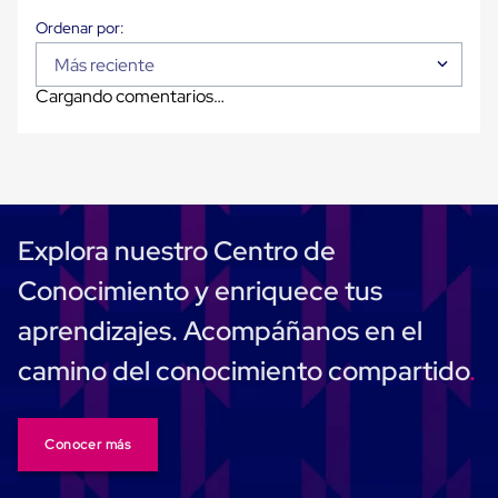
Carton
Corrugado
Freezer
Más reciente
Spacers
Separador
Cargando comentarios…
para
Congelación
Estandar
Separador
para
Congelación
Ultra
Explora nuestro Centro de
Flujo
Cintas
Conocimiento y enriquece tus
protectoras
Cintas
aprendizajes. Acompáñanos en el
adhesivas
Cinta
camino del conocimiento compartido
de
Tela
Cinta
para
Conocer más
Ductos
y
Tuberias