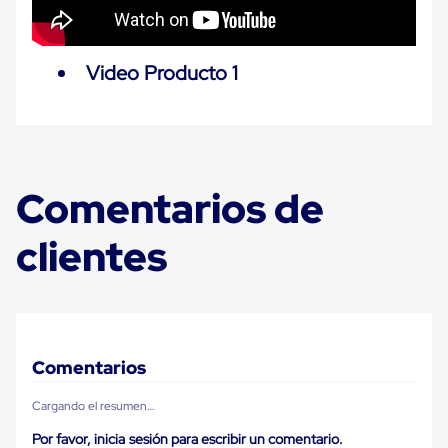
Carton
Plastico
Esquineros
de
Video Producto 1
Carton
Esquineros
Plasticos
Soluciones
de
Embalaje
Tiersheet
Comentarios de
Layer
Pad
clientes
Plastico
Laminas
de
Carton
Tiersheet
Hojas
de
Comentarios
Carton
Anti
Deslizamiento
Cargando el resumen…
Separador
Por favor, inicia sesión para escribir un comentario.
de