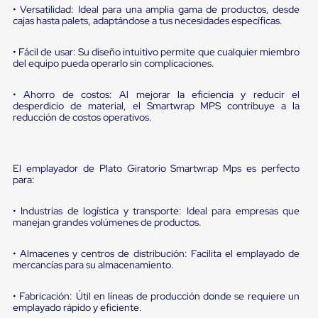
portátiles
• Versatilidad: Ideal para una amplia gama de productos, desde
de
cajas hasta palets, adaptándose a tus necesidades específicas.
Cargas
Convencionales
Sellos
• Fácil de usar: Su diseño intuitivo permite que cualquier miembro
del equipo pueda operarlo sin complicaciones.
para
Puertas
de
• Ahorro de costos: Al mejorar la eficiencia y reducir el
andén
desperdicio de material, el Smartwrap MPS contribuye a la
Sellos
reducción de costos operativos.
de
Cabezal
Fijo
Sellos
El emplayador de Plato Giratorio Smartwrap Mps es perfecto
de
para:
Cabezal
Colgante
• Industrias de logística y transporte: Ideal para empresas que
Cortina
manejan grandes volúmenes de productos.
Retenedores
de
• Almacenes y centros de distribución: Facilita el emplayado de
andén
mercancías para su almacenamiento.
Retenedores
de
andén
• Fabricación: Útil en líneas de producción donde se requiere un
con
emplayado rápido y eficiente.