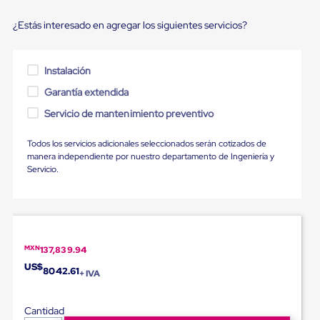
Ultima
Milla
¿Estás interesado en agregar los siguientes servicios?
Anti-
Robo
Hormiga
Estanterías
Instalación
Móviles
Garantía extendida
MRO
Distribución
Servicio de mantenimiento preventivo
Equipos
Móviles
Todos los servicios adicionales seleccionados serán cotizados de
Diablitos
manera independiente por nuestro departamento de Ingeniería y
de
Servicio.
carga
Empaque
y
Embalaje
Playo
Emplaye
Stretch
MXN
137,839.94
Film
US$
8042.61
Automatico
+ IVA
Emplaye
Manual
Cantidad
Plastico