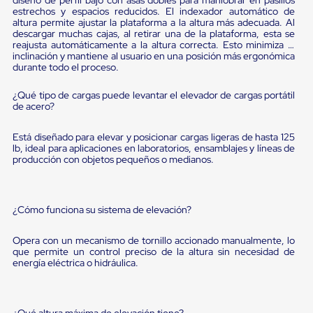
sistema
estrechos y espacios reducidos. El indexador automático de
de
altura permite ajustar la plataforma a la altura más adecuada. Al
retención
descargar muchas cajas, al retirar una de la plataforma, esta se
de
reajusta automáticamente a la altura correcta. Esto minimiza la
ruedas
inclinación y mantiene al usuario en una posición más ergonómica
Retenedores
durante todo el proceso.
de
andén
¿Qué tipo de cargas puede levantar el elevador de cargas portátil
Automáticos
de acero?
Retenedores
de
Está diseñado para elevar y posicionar cargas ligeras de hasta 125
Andén
lb, ideal para aplicaciones en laboratorios, ensamblajes y líneas de
Multi
producción con objetos pequeños o medianos.
Transportes
Controles
de
Muelle/Andén
¿Cómo funciona su sistema de elevación?
Controles
de
Muelle/Andén
Opera con un mecanismo de tornillo accionado manualmente, lo
que permite un control preciso de la altura sin necesidad de
Básico
energía eléctrica o hidráulica.
Controles
de
Muelle/Andén
Integral
¿Qué altura máxima de elevación tiene?