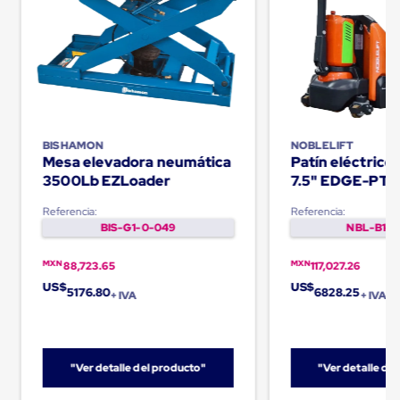
Carton
Corrugado
Freezer
Spacers
Separador
para
Congelación
Estandar
Separador
BISHAMON
NOBLELIFT
para
Mesa elevadora neumática
Patín eléctric
Congelación
3500Lb EZLoader
7.5" EDGE-PT
Ultra
Flujo
Referencia:
Referencia:
Cintas
BIS-G1-0-049
NBL-B1-0
protectoras
Cintas
MXN
MXN
88,723.65
117,027.26
adhesivas
Cinta
US$
US$
5176.80
6828.25
+ IVA
+ IVA
de
Tela
Cinta
para
Ductos
"Ver detalle del producto"
"Ver detalle de
y
Tuberias