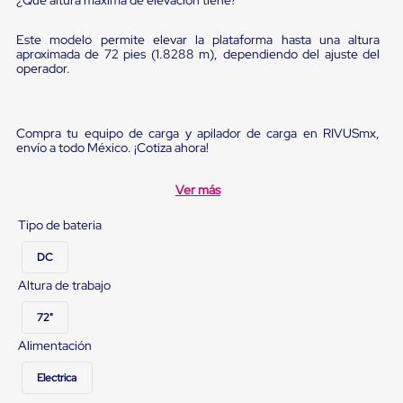
Diablito
de
carga
Este modelo permite elevar la plataforma hasta una altura
Diablito
aproximada de 72 pies (1.8288 m), dependiendo del ajuste del
eléctrico
operador.
Diablito
manual
Plataformas
de
Compra tu equipo de carga y apilador de carga en RIVUSmx,
envío a todo México. ¡Cotiza ahora!
carga
Jaulas
de
Ver más
Distribución
Ultima
Tipo de bateria
Milla
Dollies
DC
para
Charolas
Altura de trabajo
Plásticas
Contenedores
72"
Metálicos
Colapsables
Alimentación
Jaulas
de
Electrica
Distribución