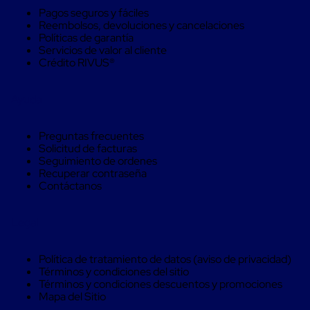
Soluciones
Pagos seguros y fáciles
de
Reembolsos, devoluciones y cancelaciones
sujeción
Políticas de garantía
de
Servicios de valor al cliente
carga
Crédito RIVUS®
Fleje
compuesto
de
Ayuda
alta
resistencia
Fleje
Preguntas frecuentes
de
Solicitud de facturas
cordón
Seguimiento de ordenes
de
Recuperar contraseña
poliéster
Contáctanos
fusionado
Fleje
de
Legal
poliéster
tejido
de
Política de tratamiento de datos (aviso de privacidad)
alta
Términos y condiciones del sitio
resistencia
Términos y condiciones descuentos y promociones
Gancho
Mapa del Sitio
para