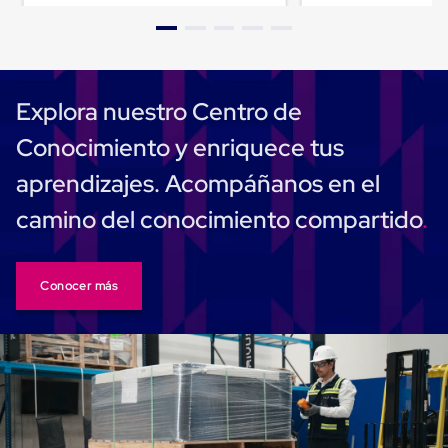
Cinta
de
Aislar
Cinta
de
Explora nuestro Centro de
Aluminio
Cinta
Conocimiento y enriquece tus
de
Papel
aprendizajes. Acompáñanos en el
Cinta
de
camino del conocimiento compartido
Seguridad
Masking
Tape
Cinta
Adhesiva
Conocer más
Transparente
y
Canela
Cinta
Flejadora
Cinta
Tipo
Diurex