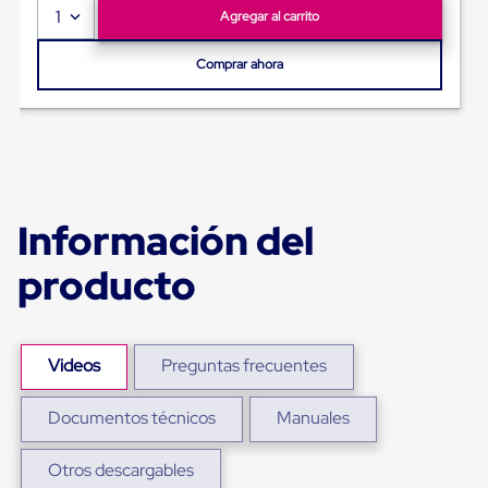
para
1
Agregar al carrito
Emplayar
Preestirado
Comprar ahora
Pelicula
Plastica
Stretch
Hood
Manejo
de
carga
sin
tarimas
Información del
Slip
Sheet
producto
Slip
Sheet
de
Plastico
Slip
Videos
Preguntas frecuentes
Sheet
de
Documentos técnicos
Manuales
Carton
Tarimas
Tarimas
Otros descargables
de