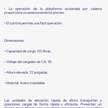
portátiles
de
Cargas
• La operación de la plataforma accionada por cadena
proporciona un posicionamiento preciso.
Convencionales
Sellos
para
• El control permite una fácil operación.
Puertas
de
andén
Sellos
Dimensiones:
de
Cabezal
• Capacidad de carga: 125 libras.
Fijo
Sellos
de
• Voltaje del cargador de CA: 115.
Cabezal
Colgante
• Altura elevada: 72 pulgadas.
Cortina
Retenedores
de
• Material: Acero inoxidable.
andén
Retenedores
de
andén
Las unidades de elevación rápida de altura transportan y
con
posicionan cargas de forma rápida y eficiente. Presentan un
diseño de perfil bajo con asas dobles para maniobrar en pasillos