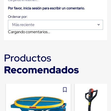
Carton
Plastico
Por favor, inicia sesión para escribir un comentario.
Esquineros
de
Carton
Más reciente
Esquineros
Plasticos
Cargando comentarios…
Soluciones
de
Embalaje
Tiersheet
Layer
Productos
Pad
Plastico
Laminas
Recomendados
de
Carton
Tiersheet
Hojas
de
Carton
Anti
Deslizamiento
Separador
de