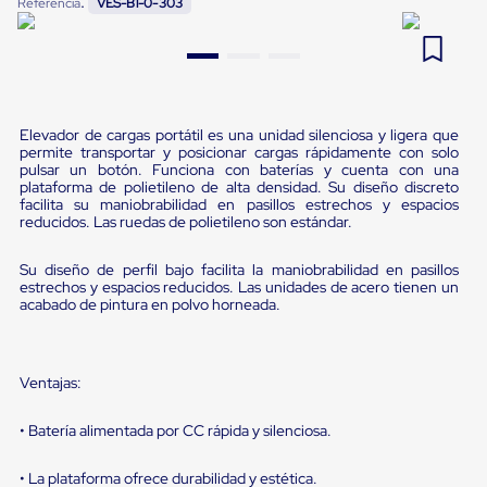
:
Referencia
VES-B1-0-303
Pestañas
9
.
flejadora
de
Borde
10
.
cámara cph
de
andén
Pestañas
de
Elevador de cargas portátil es una unidad silenciosa y ligera que
permite transportar y posicionar cargas rápidamente con solo
Borde
pulsar un botón. Funciona con baterías y cuenta con una
de
plataforma de polietileno de alta densidad. Su diseño discreto
andén
facilita su maniobrabilidad en pasillos estrechos y espacios
Mecánicas
reducidos. Las ruedas de polietileno son estándar.
Pestañas
de
Su diseño de perfil bajo facilita la maniobrabilidad en pasillos
Borde
estrechos y espacios reducidos. Las unidades de acero tienen un
de
acabado de pintura en polvo horneada.
andén
Hidráulicas
Rampas
de
Ventajas:
patio
portátiles
Rampas
• Batería alimentada por CC rápida y silenciosa.
de
patio
• La plataforma ofrece durabilidad y estética.