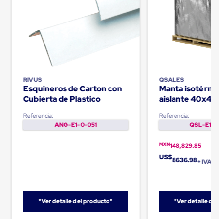
para
Emplayar
Preestirado
Pelicula
Plastica
Stretch
Hood
Manejo
de
RIVUS
QSALES
carga
Esquineros de Carton con
Manta isotérmi
sin
Cubierta de Plastico
aislante 40x48
tarimas
Palletquilt®
Slip
Referencia:
Referencia:
Sheet
ANG-E1-0-051
QSL-E1-0
Slip
Sheet
de
MXN
148,829.85
Plastico
US$
8636.98
Slip
+ IVA
Sheet
de
Carton
Tarimas
"Ver detalle del producto"
"Ver detalle de
Tarimas
de