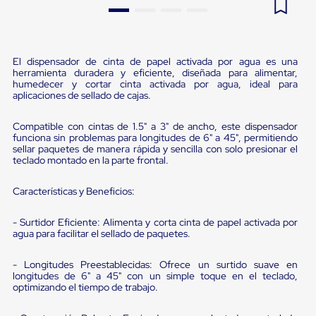
Pestañas
9
.
flejadora
de
Borde
10
.
slip sheet
de
El dispensador de cinta de papel activada por agua es una
andén
herramienta duradera y eficiente, diseñada para alimentar,
Pestañas
humedecer y cortar cinta activada por agua, ideal para
de
aplicaciones de sellado de cajas.
Borde
de
andén
Compatible con cintas de 1.5" a 3" de ancho, este dispensador
funciona sin problemas para longitudes de 6" a 45", permitiendo
Mecánicas
sellar paquetes de manera rápida y sencilla con solo presionar el
Pestañas
teclado montado en la parte frontal.
de
Borde
de
Características y Beneficios:
andén
Hidráulicas
- Surtidor Eficiente: Alimenta y corta cinta de papel activada por
Rampas
agua para facilitar el sellado de paquetes.
de
patio
- Longitudes Preestablecidas: Ofrece un surtido suave en
portátiles
longitudes de 6" a 45" con un simple toque en el teclado,
Rampas
optimizando el tiempo de trabajo.
de
patio