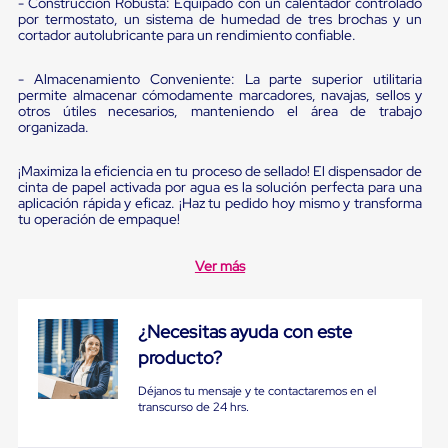
portátiles
- Construcción Robusta: Equipado con un calentador controlado
de
por termostato, un sistema de humedad de tres brochas y un
cortador autolubricante para un rendimiento confiable.
Cargas
Convencionales
Sellos
- Almacenamiento Conveniente: La parte superior utilitaria
para
permite almacenar cómodamente marcadores, navajas, sellos y
Puertas
otros útiles necesarios, manteniendo el área de trabajo
de
organizada.
andén
Sellos
¡Maximiza la eficiencia en tu proceso de sellado! El dispensador de
de
cinta de papel activada por agua es la solución perfecta para una
Cabezal
aplicación rápida y eficaz. ¡Haz tu pedido hoy mismo y transforma
Fijo
tu operación de empaque!
Sellos
de
Ver más
Cabezal
Colgante
Cortina
Retenedores
¿Necesitas ayuda con este
de
producto?
andén
Retenedores
Déjanos tu mensaje y te contactaremos en el
de
transcurso de 24 hrs.
andén
con