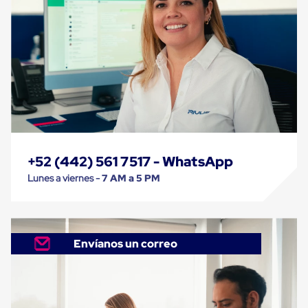
Cinta
de
Aislar
Cinta
de
Aluminio
Cinta
de
Papel
Cinta
de
Seguridad
Masking
+52 (442) 561 7517 - WhatsApp
Tape
Lunes a viernes -
7 AM a 5 PM
Cinta
Adhesiva
Transparente
y
Canela
Envíanos un correo
Cinta
Flejadora
Cinta
Tipo
Diurex