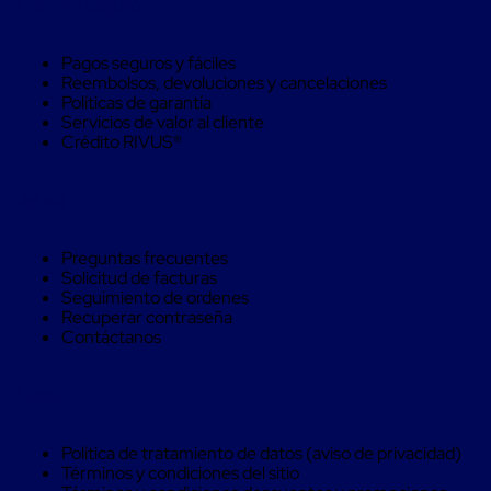
Compra Seguro
Caja
Super
Sacos
Pagos seguros y fáciles
de
Reembolsos, devoluciones y cancelaciones
Rafia
Políticas de garantía
Super
Servicios de valor al cliente
Sacos
Crédito RIVUS®
de
Rafia
sin
Ayuda
personalizar
Super
Sacos
Preguntas frecuentes
de
Solicitud de facturas
rafia
Seguimiento de ordenes
personalizados
Recuperar contraseña
Cable
Contáctanos
de
Polipropileno
Rafia
Legal
Fibrilada
Arpilla
Circular
Política de tratamiento de datos (aviso de privacidad)
Con
Términos y condiciones del sitio
Etiqueta