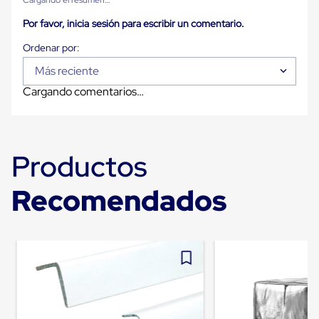
Ultima
Milla
Por favor, inicia sesión para escribir un comentario.
Anti-
Robo
Hormiga
Estanterías
Más reciente
Móviles
Cargando comentarios…
MRO
Distribución
Equipos
Móviles
Diablitos
Productos
de
carga
Empaque
Recomendados
y
Embalaje
Playo
Emplaye
Stretch
Film
Automatico
Emplaye
Manual
Plastico