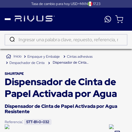
Tasa de cambio para hoy USD=MXN
17.23
Distribución
Puertas
de
Ingresar una palabra clave, repuesto, referencia, marca...
andén
Rampas
TÉRMINOS MÁS BUSCADOS
Niveladoras
Empaque y Embalaje
Cintas adhesivas
de
1
.
patin
andén
Dispensador de Cinta de Papel Activada por Agua
Despachador de Cinta
2
.
tambos
Rampas
niveladoras
SHURTAPE
3
.
proyector
Dispensador de Cinta de
de
andén
4
.
taylor dunn
hidráulicas
Papel Activada por Agua
Rampas
5
.
monitor 7
niveladoras
neumáticas
Dispensador de Cinta de Papel Activada por Agua
6
.
emplayadora
Rampas
Resistente
niveladoras
7
.
emplayadora plato giratorio
de
:
Referencia
STT-B1-0-032
andén
8
.
fleje
mecánicas