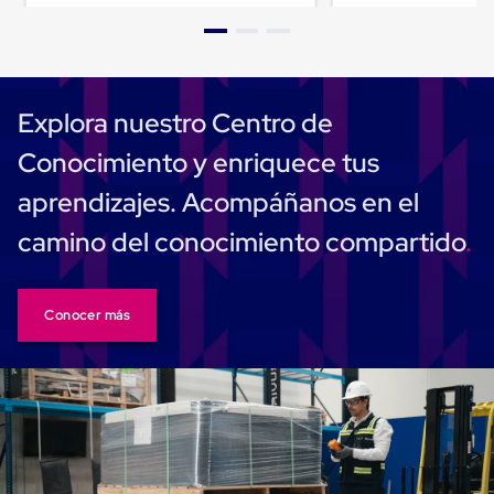
Plastico
Tarimas
de
Plastico
para
Buenas
Explora nuestro Centro de
Prácticas
de
Conocimiento y enriquece tus
Manufactura
Tarimas
aprendizajes. Acompáñanos en el
de
Plastico
camino del conocimiento compartido
para
Exportación
Tarimas
de
Conocer más
Plastico
Rackeables
Tarimas
de
Plastico
Multiusos
Esquineros
Angulos
de