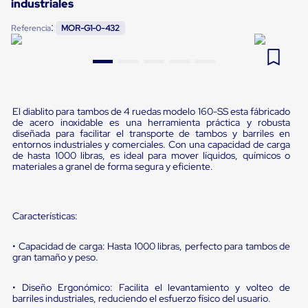
industriales
Pestañas
9
.
slip sheet
de
:
Referencia
MOR-G1-0-432
Borde
10
.
flejadora
de
andén
Pestañas
de
Borde
de
El diablito para tambos de 4 ruedas modelo 160-SS esta fábricado
andén
de acero inoxidable es una herramienta práctica y robusta
diseñada para facilitar el transporte de tambos y barriles en
Mecánicas
entornos industriales y comerciales. Con una capacidad de carga
Pestañas
de hasta 1000 libras, es ideal para mover líquidos, químicos o
de
materiales a granel de forma segura y eficiente.
Borde
de
andén
Hidráulicas
Características:
Rampas
de
patio
• Capacidad de carga: Hasta 1000 libras, perfecto para tambos de
gran tamaño y peso.
portátiles
Rampas
de
• Diseño Ergonómico: Facilita el levantamiento y volteo de
patio
barriles industriales, reduciendo el esfuerzo físico del usuario.