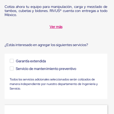
Diablito
de
Cotiza ahora tu equipo para manipulación, carga y mezclado de
carga
tambos, cubetas y bidones. RIVUS® cuenta con entregas a todo
Diablito
México.
eléctrico
Diablito
Ver más
manual
Plataformas
de
carga
¿Estás interesado en agregar los siguientes servicios?
Jaulas
de
Distribución
Ultima
Garantía extendida
Milla
Servicio de mantenimiento preventivo
Dollies
para
Charolas
Todos los servicios adicionales seleccionados serán cotizados de
Plásticas
manera independiente por nuestro departamento de Ingeniería y
Contenedores
Servicio.
Metálicos
Colapsables
Jaulas
de
Distribución