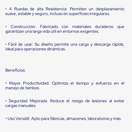
portátiles
de
• 4 Ruedas de alta Resistencia: Permiten un desplazamiento
Cargas
suave, estable y seguro, incluso en superficies irregulares.
Convencionales
Sellos
para
• Construcción: Fabricado con materiales duraderos que
garantizan una larga vida útil en entornos exigentes.
Puertas
de
andén
• Fácil de usar: Su diseño permite una carga y descarga rápida,
Sellos
ideal para operaciones dinámicas.
de
Cabezal
Fijo
Sellos
Beneficios:
de
Cabezal
• Mayor Productividad: Optimiza el tiempo y esfuerzo en el
Colgante
manejo de tambos.
Cortina
Retenedores
de
• Seguridad Mejorada: Reduce el riesgo de lesiones al evitar
cargas manuales.
andén
Retenedores
de
• Uso Versátil: Apto para fábricas, almacenes, laboratorios y más.
andén
con