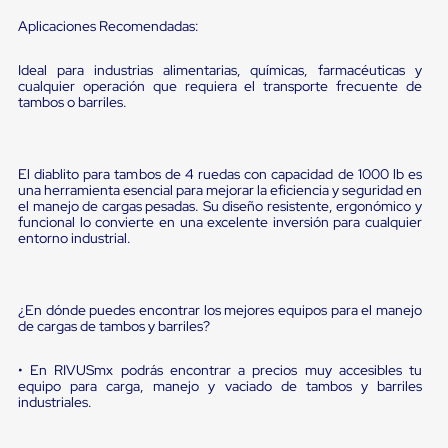
sistema
de
Aplicaciones Recomendadas:
retención
de
Ideal para industrias alimentarias, químicas, farmacéuticas y
ruedas
cualquier operación que requiera el transporte frecuente de
Retenedores
tambos o barriles.
de
andén
Automáticos
Retenedores
El diablito para tambos de 4 ruedas con capacidad de 1000 lb es
de
una herramienta esencial para mejorar la eficiencia y seguridad en
Andén
el manejo de cargas pesadas. Su diseño resistente, ergonómico y
Multi
funcional lo convierte en una excelente inversión para cualquier
Transportes
entorno industrial.
Controles
de
Muelle/Andén
Controles
¿En dónde puedes encontrar los mejores equipos para el manejo
de
de cargas de tambos y barriles?
Muelle/Andén
Básico
• En RIVUSmx podrás encontrar a precios muy accesibles tu
Controles
equipo para carga, manejo y vaciado de tambos y barriles
de
industriales.
Muelle/Andén
Integral