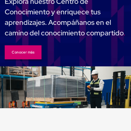
Explora nuestro Centro de
Cinta
de
Conocimiento y enriquece tus
Aislar
Cinta
aprendizajes. Acompáñanos en el
de
Aluminio
camino del conocimiento compartido
Cinta
de
Papel
Cinta
Conocer más
de
Seguridad
Masking
Tape
Cinta
Adhesiva
Transparente
y
Canela
Cinta
Flejadora
Cinta
Tipo
Diurex