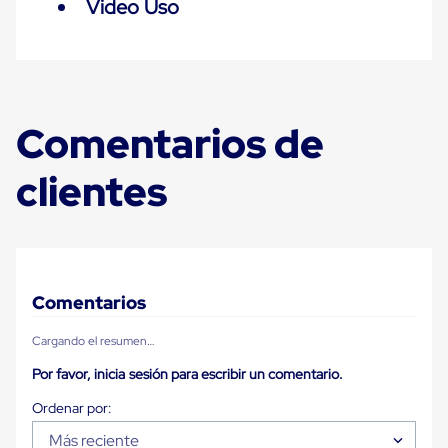
Video Uso
Plastico
Tarimas
de
Plastico
para
Buenas
Prácticas
Comentarios de
de
Manufactura
Tarimas
clientes
de
Plastico
para
Exportación
Tarimas
de
Plastico
Comentarios
Rackeables
Tarimas
Cargando el resumen…
de
Plastico
Por favor, inicia sesión para escribir un comentario.
Multiusos
Esquineros
Angulos
Más reciente
de