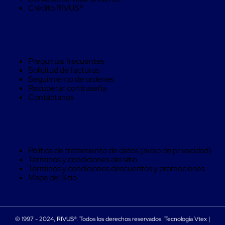
Soluciones
Crédito RIVUS®
de
sujeción
de
Ayuda
carga
Fleje
compuesto
Preguntas frecuentes
de
Solicitud de facturas
alta
Seguimiento de ordenes
resistencia
Recuperar contraseña
Fleje
Contáctanos
de
cordón
de
Legal
poliéster
fusionado
Fleje
Política de tratamiento de datos (aviso de privacidad)
de
Términos y condiciones del sitio
poliéster
Términos y condiciones descuentos y promociones
tejido
Mapa del Sitio
de
alta
resistencia
Gancho
© 1997 - 2024, RIVUS®. Todos los derechos reservados. Tecnología Vtex |
para
MORSE