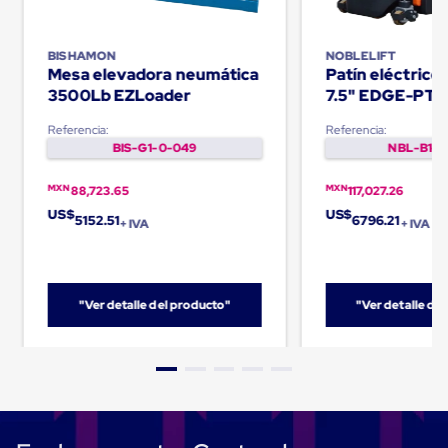
Carton
Corrugado
Freezer
BISHAMON
NOBLELIFT
Spacers
Mesa elevadora neumática
Patín eléctric
Separador
3500Lb EZLoader
7.5" EDGE-PT
para
Congelación
Referencia:
Referencia:
Estandar
BIS-G1-0-049
NBL-B1-0
Separador
para
MXN
MXN
88,723.65
117,027.26
Congelación
Ultra
US$
US$
5152.51
6796.21
+ IVA
+ IVA
Flujo
Cintas
protectoras
Cintas
adhesivas
"Ver detalle del producto"
"Ver detalle de
Cinta
de
Tela
Cinta
para
Ductos
y
Tuberias