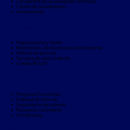
Conviértete en un proveedor verificado
Monofilamento
Centro de conocimiento
Circular
Inversionistas
Monofilamento
Costura
L
Compra Seguro
Para
Envasado
Etiquetas
Pagos seguros y fáciles
y
Reembolsos, devoluciones y cancelaciones
Ribbons
Políticas de garantía
Etiquetas
Servicios de valor al cliente
Ribbons
Crédito RIVUS®
Máquinas
de
emplaye
Ayuda
Dispensadores
de
Playo
Preguntas frecuentes
Manual
Solicitud de facturas
Máquinas
Seguimiento de ordenes
emplayadoras
Recuperar contraseña
Máquinas
Contáctanos
para
playo
automáticas