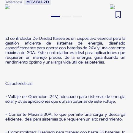
:
Referencia
MOV-B1-1-219
Pestañas
9
.
flejadora
de
Borde
10
.
slip sheet
de
andén
Pestañas
de
El controlador De Unidad Italsea es un dispositivo esencial para la
Borde
gestión eficiente de sistemas de energía, diseñado
de
específicamente para operar con baterías de 24V y una corriente
máxima de 30A. Este controlador es ideal para aplicaciones que
andén
requieren un manejo preciso de la energía, garantizando un
Mecánicas
rendimiento óptimo y una larga vida útil de las baterías.
Pestañas
de
Borde
de
Características:
andén
Hidráulicas
Rampas
• Voltaje de Operación: 24V, adecuado para sistemas de energía
de
solar y otras aplicaciones que utilizan baterías de este voltaje.
patio
portátiles
• Corriente Máxima:30A, lo que permite una carga y descarga
Rampas
eficiente, ideal para sistemas que requieren un alto rendimiento.
de
patio
• Compatibilidad: Diseñado para trabajar con hasta 36 baterías, lo