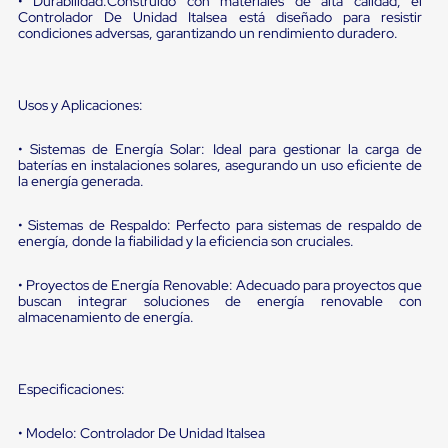
• Durabilidad:Construido con materiales de alta calidad, el
sistema
Controlador De Unidad Italsea está diseñado para resistir
de
condiciones adversas, garantizando un rendimiento duradero.
retención
de
ruedas
Retenedores
Usos y Aplicaciones:
de
andén
Automáticos
• Sistemas de Energía Solar: Ideal para gestionar la carga de
Retenedores
baterías en instalaciones solares, asegurando un uso eficiente de
la energía generada.
de
Andén
Multi
• Sistemas de Respaldo: Perfecto para sistemas de respaldo de
Transportes
energía, donde la fiabilidad y la eficiencia son cruciales.
Controles
de
• Proyectos de Energía Renovable: Adecuado para proyectos que
Muelle/Andén
buscan integrar soluciones de energía renovable con
Controles
almacenamiento de energía.
de
Muelle/Andén
Básico
Controles
Especificaciones:
de
Muelle/Andén
• Modelo: Controlador De Unidad Italsea
Integral