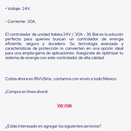
Diablito
de
• Voltaje: 24V.
carga
Diablito
• Corriente: 30A.
eléctrico
Diablito
manual
El controlador de unidad Italsea 24V / 30A - 36 Bat es la solución
Plataformas
perfecta para quienes buscan un controlador de energía
de
eficiente, seguro y duradero. Su tecnología avanzada y
características de protección lo convierten en una opción ideal
carga
para una amplia gama de aplicaciones. Asegúrate de optimizar tu
Jaulas
sistema de energía con este controlador de alta calidad.
de
Distribución
Ultima
Milla
Cotiza ahora en RIVUSmx, contamos con envío a todo México.
Dollies
para
Charolas
¡Compra en línea ahora!
Plásticas
Contenedores
Ver más
Metálicos
Colapsables
Jaulas
de
¿Estás interesado en agregar los siguientes servicios?
Distribución