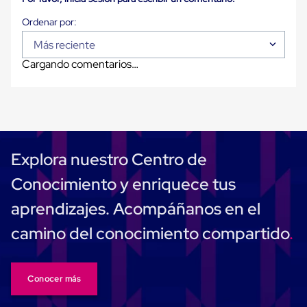
Carton
Plastico
Esquineros
Más reciente
de
Carton
Cargando comentarios…
Esquineros
Plasticos
Soluciones
de
Embalaje
Tiersheet
Layer
Explora nuestro Centro de
Pad
Plastico
Conocimiento y enriquece tus
Laminas
de
aprendizajes. Acompáñanos en el
Carton
Tiersheet
camino del conocimiento compartido
Hojas
de
Carton
Anti
Deslizamiento
Conocer más
Separador
de