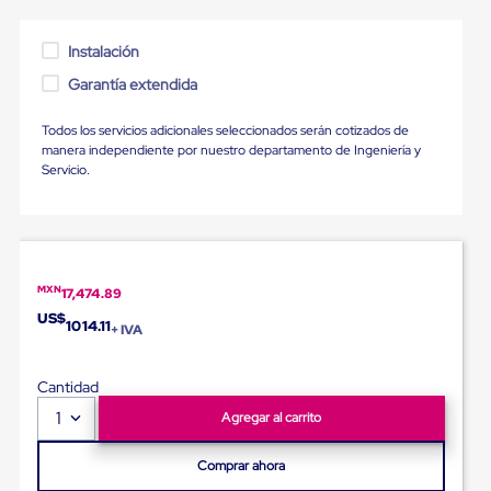
Ultima
Milla
Anti-
Instalación
Robo
Garantía extendida
Hormiga
Estanterías
Móviles
Todos los servicios adicionales seleccionados serán cotizados de
MRO
manera independiente por nuestro departamento de Ingeniería y
Distribución
Servicio.
Equipos
Móviles
Diablitos
de
carga
Empaque
MXN
17,474.89
y
US$
Embalaje
1014.11
+ IVA
Playo
Emplaye
Stretch
Cantidad
Film
1
Agregar al carrito
Automatico
Emplaye
Manual
Comprar ahora
Plastico