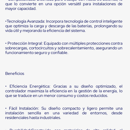
portátiles
que lo convierte en una opción versátil para instalaciones de
de
mayor capacidad.
Cargas
Convencionales
Sellos
•Tecnología Avanzada: Incorpora tecnología de control inteligente
que optimiza la carga y descarga de las baterías, prolongando su
para
vida útil y mejorando la eficiencia del sistema.
Puertas
de
andén
• Protección Integral: Equipado con múltiples protecciones contra
Sellos
sobrecargas, cortocircuitos y sobrecalentamiento, asegurando un
de
funcionamiento seguro y confiable.
Cabezal
Fijo
Sellos
de
Beneficios
Cabezal
Colgante
• Eficiencia Energética: Gracias a su diseño optimizado, el
Cortina
controlador maximiza la eficiencia en la gestión de la energía, lo
Retenedores
que se traduce en un menor consumo y costos reducidos.
de
andén
• Fácil Instalación: Su diseño compacto y ligero permite una
Retenedores
instalación sencilla en una variedad de entornos, desde
de
residenciales hasta industriales.
andén
con