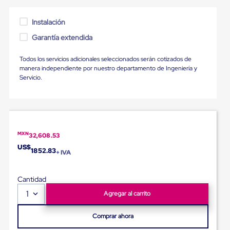
Ultima
Milla
Anti-
Instalación
Robo
Garantía extendida
Hormiga
Estanterías
Móviles
Todos los servicios adicionales seleccionados serán cotizados de
MRO
manera independiente por nuestro departamento de Ingeniería y
Distribución
Servicio.
Equipos
Móviles
Diablitos
de
carga
Empaque
MXN
32,608.53
y
US$
Embalaje
1852.83
+ IVA
Playo
Emplaye
Stretch
Cantidad
Film
1
Agregar al carrito
Automatico
Emplaye
Manual
Comprar ahora
Plastico