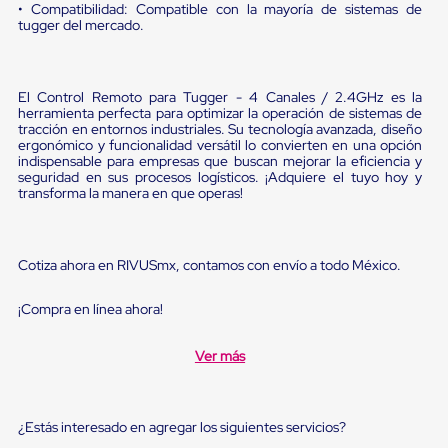
Diablito
• Compatibilidad: Compatible con la mayoría de sistemas de
de
tugger del mercado.
carga
Diablito
eléctrico
Diablito
El Control Remoto para Tugger - 4 Canales / 2.4GHz es la
manual
herramienta perfecta para optimizar la operación de sistemas de
tracción en entornos industriales. Su tecnología avanzada, diseño
Plataformas
ergonómico y funcionalidad versátil lo convierten en una opción
de
indispensable para empresas que buscan mejorar la eficiencia y
carga
seguridad en sus procesos logísticos. ¡Adquiere el tuyo hoy y
Jaulas
transforma la manera en que operas!
de
Distribución
Ultima
Milla
Cotiza ahora en RIVUSmx, contamos con envío a todo México.
Dollies
para
¡Compra en línea ahora!
Charolas
Plásticas
Contenedores
Ver más
Metálicos
Colapsables
Jaulas
de
¿Estás interesado en agregar los siguientes servicios?
Distribución