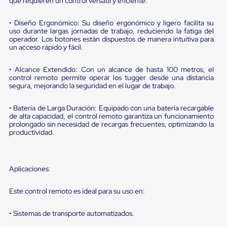
portátiles
que requieren un control versátil y eficiente.
de
Cargas
• Diseño Ergonómico: Su diseño ergonómico y ligero facilita su
Convencionales
uso durante largas jornadas de trabajo, reduciendo la fatiga del
Sellos
operador. Los botones están dispuestos de manera intuitiva para
para
un acceso rápido y fácil.
Puertas
de
• Alcance Extendido: Con un alcance de hasta 100 metros, el
andén
control remoto permite operar los tugger desde una distancia
Sellos
segura, mejorando la seguridad en el lugar de trabajo.
de
Cabezal
• Batería de Larga Duración: Equipado con una batería recargable
Fijo
de alta capacidad, el control remoto garantiza un funcionamiento
Sellos
prolongado sin necesidad de recargas frecuentes, optimizando la
de
productividad.
Cabezal
Colgante
Cortina
Retenedores
Aplicaciones:
de
andén
Este control remoto es ideal para su uso en:
Retenedores
de
andén
• Sistemas de transporte automatizados.
con