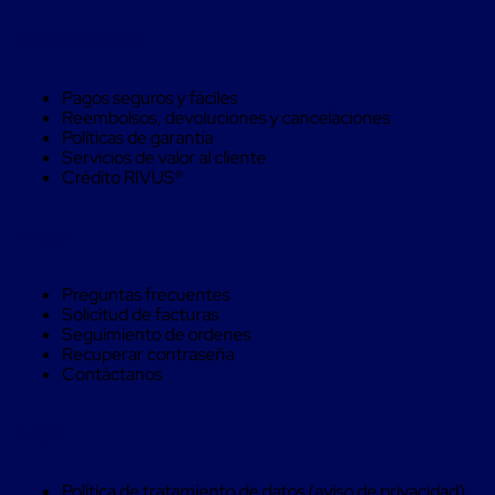
Monofilamento
Circular
Compra Seguro
Monofilamento
Costura
L
Pagos seguros y fáciles
Para
Reembolsos, devoluciones y cancelaciones
Envasado
Políticas de garantía
Etiquetas
Servicios de valor al cliente
y
Crédito RIVUS®
Ribbons
Etiquetas
Ribbons
Ayuda
Máquinas
de
emplaye
Preguntas frecuentes
Dispensadores
Solicitud de facturas
de
Seguimiento de ordenes
Playo
Recuperar contraseña
Manual
Contáctanos
Máquinas
emplayadoras
Máquinas
Legal
para
playo
automáticas
Política de tratamiento de datos (aviso de privacidad)