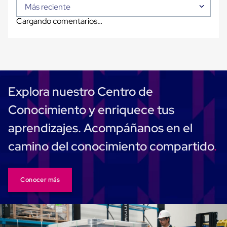
Carton
Más reciente
Plastico
Cargando comentarios…
Esquineros
de
Carton
Esquineros
Plasticos
Soluciones
de
Embalaje
Explora nuestro Centro de
Tiersheet
Layer
Conocimiento y enriquece tus
Pad
Plastico
aprendizajes. Acompáñanos en el
Laminas
de
camino del conocimiento compartido
Carton
Tiersheet
Hojas
de
Conocer más
Carton
Anti
Deslizamiento
Separador
de