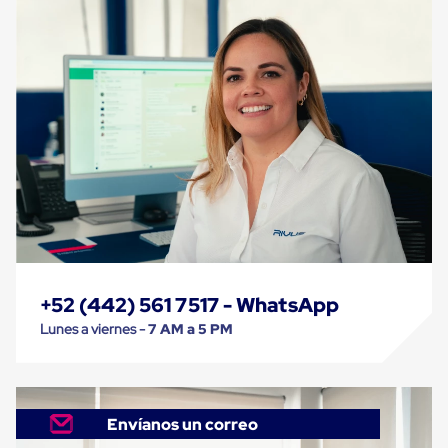
Despachador
de
Cinta
Fleje
Fleje
Plástico
PP
(Polipropileno)
Fleje
Plástico
PET
(Polyester)
Fleje
de
Acero
Sellos
para
+52 (442) 561 7517 - WhatsApp
Fleje
Bolsas
Lunes a viernes -
7 AM a 5 PM
de
aire
Bolsas
de
Aire
Envíanos un correo
Papel