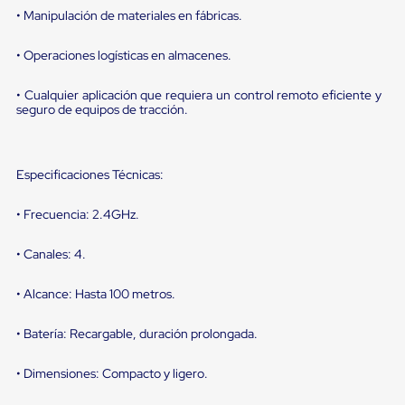
sistema
• Manipulación de materiales en fábricas.
de
retención
de
• Operaciones logísticas en almacenes.
ruedas
Retenedores
• Cualquier aplicación que requiera un control remoto eficiente y
de
seguro de equipos de tracción.
andén
Automáticos
Retenedores
de
Especificaciones Técnicas:
Andén
Multi
Transportes
• Frecuencia: 2.4GHz.
Controles
de
• Canales: 4.
Muelle/Andén
Controles
• Alcance: Hasta 100 metros.
de
Muelle/Andén
Básico
• Batería: Recargable, duración prolongada.
Controles
de
• Dimensiones: Compacto y ligero.
Muelle/Andén
Integral