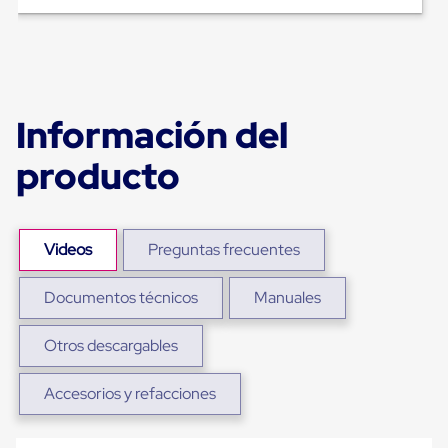
para
Emplayar
Preestirado
Pelicula
Plastica
Stretch
Hood
Información del
Manejo
de
producto
carga
sin
tarimas
Slip
Sheet
Videos
Preguntas frecuentes
Slip
Sheet
de
Documentos técnicos
Manuales
Plastico
Slip
Otros descargables
Sheet
de
Carton
Accesorios y refacciones
Tarimas
Tarimas
de