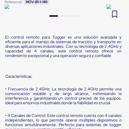
:
Referencia
MOV-B1-1-149
Pestañas
9
.
flejadora
de
Borde
10
.
cámara cph
de
andén
Pestañas
de
El control remoto para Tugger es una solución avanzada y
Borde
eficiente para el manejo de sistemas de tracción y transporte en
de
diversas aplicaciones industriales. Con su tecnología de 2.4GHz y
capacidad de 4 canales, este control remoto ofrece un
andén
rendimiento excepcional y una operación segura y confiable.
Mecánicas
Pestañas
de
Borde
Características:
de
andén
Hidráulicas
• Frecuencia de 2.4GHz: La tecnología de 2.4GHz permite una
Rampas
comunicación estable y de largo alcance, minimizando la
de
interferencia y garantizando un control preciso de los equipos.
Ideal para entornos industriales donde la fiabilidad es crucial.
patio
portátiles
Rampas
• 4 Canales de Control: Este control remoto cuenta con 4 canales
de
independientes, lo que permite operar múltiples dispositivos o
patio
funciones simultáneamente. Perfecto para sistemas de tugger