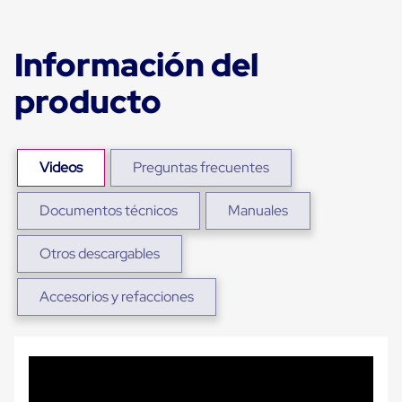
portátiles
de
Cargas
Convencionales
Información del
Sellos
para
producto
Puertas
de
andén
Sellos
de
Videos
Preguntas frecuentes
Cabezal
Fijo
Documentos técnicos
Manuales
Sellos
de
Cabezal
Otros descargables
Colgante
Cortina
Retenedores
Accesorios y refacciones
de
andén
Retenedores
de
andén
con