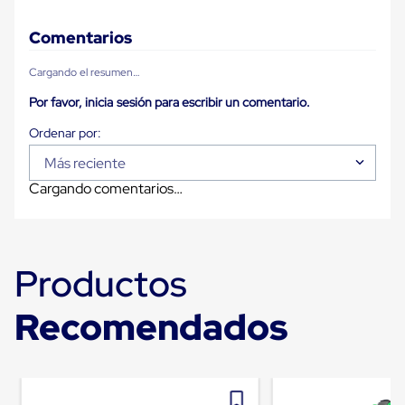
Diablito
de
carga
Comentarios
Diablito
eléctrico
Cargando el resumen…
Diablito
manual
Por favor, inicia sesión para escribir un comentario.
Plataformas
de
carga
Más reciente
Jaulas
de
Cargando comentarios…
Distribución
Ultima
Milla
Dollies
para
Productos
Charolas
Plásticas
Recomendados
Contenedores
Metálicos
Colapsables
Jaulas
de
Distribución