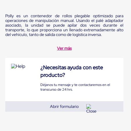
Pestañas
9
.
flejadora
de
Borde
Polly es un contenedor de rollos plegable optimizado para
10
.
playo manual
de
operaciones de manipulación manual. Usando el palé adaptador
asociado, la unidad se puede apilar dos veces durante el
andén
transporte, lo que proporciona un llenado extremadamente alto
Pestañas
del vehículo, tanto de salida como de logística inversa.
de
Borde
de
Ver más
andén
Mecánicas
Pestañas
¿Necesitas ayuda con este
de
Borde
producto?
de
andén
Déjanos tu mensaje y te contactaremos en el
Hidráulicas
transcurso de 24 hrs.
Rampas
de
patio
Abrir formulario
portátiles
Rampas
de
patio