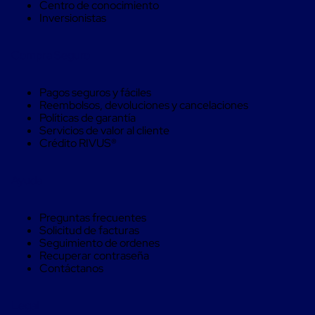
Kraft
Centro de conocimiento
Bolsas
Inversionistas
de
Aire
Plasticas
Compra Seguro
Infladores
Airbags
Cajas
Pagos seguros y fáciles
de
Reembolsos, devoluciones y cancelaciones
Carton
Políticas de garantía
Cajas
Servicios de valor al cliente
con
Crédito RIVUS®
Divisores
Cajas
de
Ayuda
Carton
Corrugado
Cajas
Preguntas frecuentes
de
Solicitud de facturas
Carton
Seguimiento de ordenes
Jumbo
Recuperar contraseña
Interiores
Contáctanos
y
Separadores
de
Legal