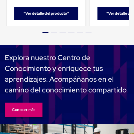
para
Emplayar
Preestirado
"Ver detalle del producto"
"Ver detalle de
Pelicula
Plastica
Stretch
Hood
Manejo
de
carga
Explora nuestro Centro de
sin
tarimas
Conocimiento y enriquece tus
Slip
Sheet
aprendizajes. Acompáñanos en el
Slip
Sheet
camino del conocimiento compartido
de
Plastico
Slip
Sheet
de
Conocer más
Carton
Tarimas
Tarimas
de