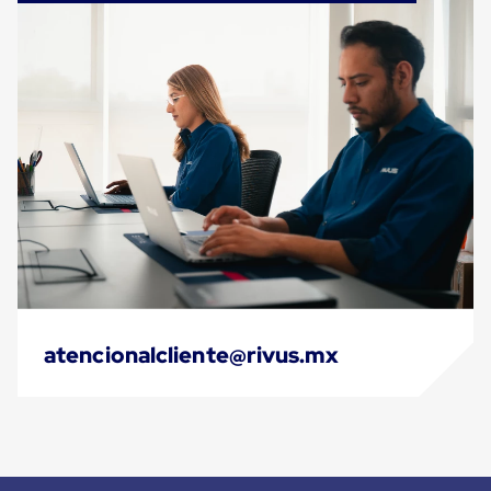
Cinta
de
Aislar
Cinta
de
Aluminio
Cinta
de
Papel
Cinta
de
Seguridad
Masking
Tape
Cinta
Adhesiva
Transparente
atencionalcliente@rivus.mx
y
Canela
Cinta
Flejadora
Cinta
Tipo
Diurex