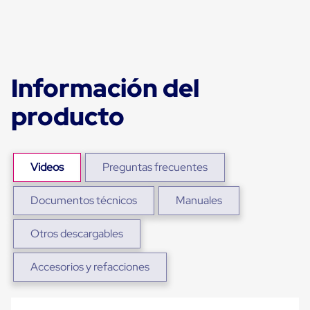
portátiles
de
Cargas
Convencionales
Sellos
para
Puertas
Información del
de
andén
producto
Sellos
de
Cabezal
Fijo
Sellos
Videos
Preguntas frecuentes
de
Cabezal
Colgante
Documentos técnicos
Manuales
Cortina
Retenedores
Otros descargables
de
andén
Retenedores
Accesorios y refacciones
de
andén
con