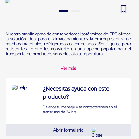
Pestañas
9
.
flejadora
de
Borde
10
.
slip sheet
de
andén
Pestañas
Nuestra amplia gama de contenedores isotérmicos de EPS ofrece
de
la solución ideal para el almacenamiento y la entrega segura de
muchos materiales refrigerados o congelados. Son ligeros pero
Borde
resistentes, lo que los convierte en una opción popular para el
de
transporte de productos sensibles a la temperatura.
andén
Mecánicas
Pestañas
Ver más
de
Borde
de
¿Necesitas ayuda con este
andén
Hidráulicas
producto?
Rampas
de
Déjanos tu mensaje y te contactaremos en el
patio
transcurso de 24 hrs.
portátiles
Rampas
de
Abrir formulario
patio