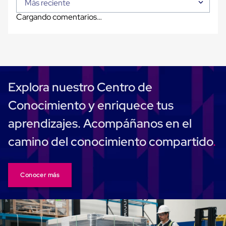
Diablito
Más reciente
de
Cargando comentarios…
carga
Diablito
eléctrico
Diablito
manual
Plataformas
de
carga
Explora nuestro Centro de
Jaulas
de
Conocimiento y enriquece tus
Distribución
Ultima
aprendizajes. Acompáñanos en el
Milla
Dollies
camino del conocimiento compartido
para
Charolas
Plásticas
Contenedores
Conocer más
Metálicos
Colapsables
Jaulas
de
Distribución