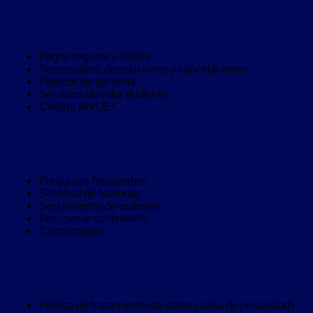
Cinta
Compra Seguro
de
Aislar
Cinta
Pagos seguros y fáciles
de
Reembolsos, devoluciones y cancelaciones
Aluminio
Políticas de garantía
Cinta
Servicios de valor al cliente
de
Crédito RIVUS®
Papel
Cinta
de
Ayuda
Seguridad
Masking
Tape
Preguntas frecuentes
Cinta
Solicitud de facturas
Adhesiva
Seguimiento de ordenes
Transparente
Recuperar contraseña
y
Contáctanos
Canela
Cinta
Flejadora
Legal
Cinta
Tipo
Diurex
Política de tratamiento de datos (aviso de privacidad)