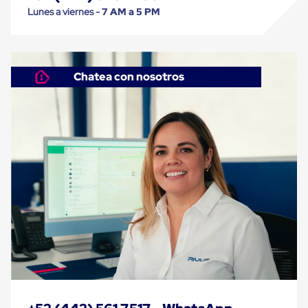
Cinta
Lunes a viernes -
7 AM a 5 PM
de
Aislar
Cinta
de
Aluminio
Chatea con nosotros
Cinta
de
Papel
Cinta
de
Seguridad
Masking
Tape
Cinta
Adhesiva
Transparente
y
Canela
Cinta
Flejadora
Cinta
Tipo
Diurex