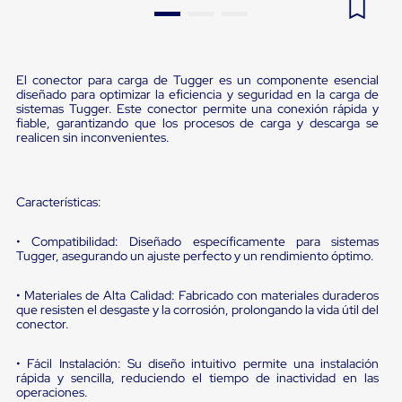
Pestañas
9
.
flejadora
de
Borde
10
.
slip sheet
de
andén
El conector para carga de Tugger es un componente esencial
diseñado para optimizar la eficiencia y seguridad en la carga de
Pestañas
sistemas Tugger. Este conector permite una conexión rápida y
de
fiable, garantizando que los procesos de carga y descarga se
Borde
realicen sin inconvenientes.
de
andén
Mecánicas
Pestañas
Características:
de
Borde
de
• Compatibilidad: Diseñado específicamente para sistemas
Tugger, asegurando un ajuste perfecto y un rendimiento óptimo.
andén
Hidráulicas
Rampas
• Materiales de Alta Calidad: Fabricado con materiales duraderos
de
que resisten el desgaste y la corrosión, prolongando la vida útil del
patio
conector.
portátiles
Rampas
• Fácil Instalación: Su diseño intuitivo permite una instalación
de
rápida y sencilla, reduciendo el tiempo de inactividad en las
patio
operaciones.