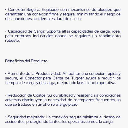
portátiles
de
• Conexión Segura: Equipado con mecanismos de bloqueo que
Cargas
garantizan una conexión firme y segura, minimizando el riesgo de
Convencionales
desconexiones accidentales durante el uso.
Sellos
para
Puertas
• Capacidad de Carga: Soporta altas capacidades de carga, ideal
para entornos industriales donde se requiere un rendimiento
de
robusto.
andén
Sellos
de
Cabezal
Beneficios del Producto:
Fijo
Sellos
de
• Aumento de la Productividad: Al facilitar una conexión rápida y
Cabezal
segura, el Conector para Carga de Tugger ayuda a reducir los
Colgante
tiempos de carga y descarga, mejorando la eficiencia operativa.
Cortina
Retenedores
• Reducción de Costos: Su durabilidad y resistencia a condiciones
de
adversas disminuyen la necesidad de reemplazos frecuentes, lo
andén
que se traduce en un ahorro a largo plazo.
Retenedores
de
• Seguridad mejorada: La conexión segura minimiza el riesgo de
andén
accidentes, protegiendo tanto a los operarios como a la carga.
con