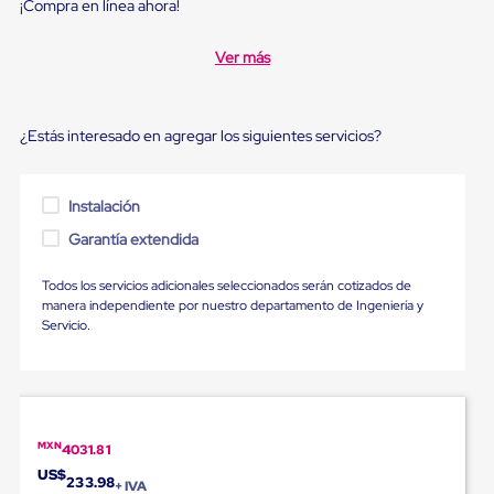
Diablito
¡Compra en línea ahora!
de
carga
Ver más
Diablito
eléctrico
Diablito
manual
¿Estás interesado en agregar los siguientes servicios?
Plataformas
de
carga
Jaulas
Instalación
de
Garantía extendida
Distribución
Ultima
Milla
Todos los servicios adicionales seleccionados serán cotizados de
Dollies
manera independiente por nuestro departamento de Ingeniería y
para
Servicio.
Charolas
Plásticas
Contenedores
Metálicos
Colapsables
Jaulas
MXN
4031.81
de
US$
Distribución
233.98
+ IVA