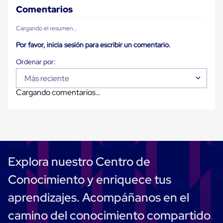
Plastico
Comentarios
Tarimas
de
Cargando el resumen…
Plastico
para
Por favor, inicia sesión para escribir un comentario.
Buenas
Prácticas
de
Manufactura
Más reciente
Tarimas
Cargando comentarios…
de
Plastico
para
Exportación
Tarimas
de
Plastico
Rackeables
Explora nuestro Centro de
Tarimas
de
Conocimiento y enriquece tus
Plastico
Multiusos
aprendizajes. Acompáñanos en el
Esquineros
Angulos
camino del conocimiento compartido
de