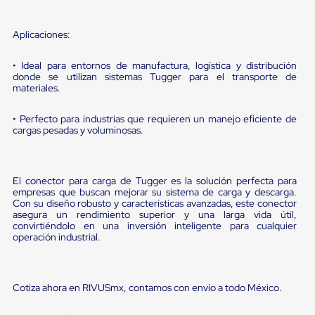
sistema
de
retención
Aplicaciones:
de
ruedas
Retenedores
• Ideal para entornos de manufactura, logística y distribución
donde se utilizan sistemas Tugger para el transporte de
de
materiales.
andén
Automáticos
Retenedores
• Perfecto para industrias que requieren un manejo eficiente de
de
cargas pesadas y voluminosas.
Andén
Multi
Transportes
Controles
El conector para carga de Tugger es la solución perfecta para
de
empresas que buscan mejorar su sistema de carga y descarga.
Con su diseño robusto y características avanzadas, este conector
Muelle/Andén
asegura un rendimiento superior y una larga vida útil,
Controles
convirtiéndolo en una inversión inteligente para cualquier
de
operación industrial.
Muelle/Andén
Básico
Controles
de
Cotiza ahora en RIVUSmx, contamos con envío a todo México.
Muelle/Andén
Integral