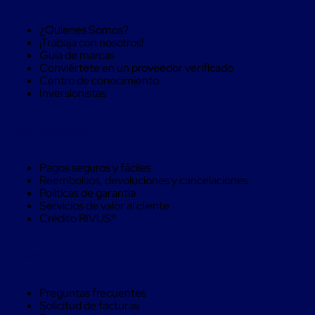
Caja
Super
Sacos
¿Quienes Somos?
de
¡Trabaja con nosotros!
Rafia
Guía de marcas
Super
Conviértete en un proveedor verificado
Sacos
Centro de conocimiento
de
Inversionistas
Rafia
sin
personalizar
Compra Seguro
Super
Sacos
de
Pagos seguros y fáciles
rafia
Reembolsos, devoluciones y cancelaciones
personalizados
Políticas de garantía
Cable
Servicios de valor al cliente
de
Crédito RIVUS®
Polipropileno
Rafia
Ayuda
Fibrilada
Arpilla
Circular
Preguntas frecuentes
Con
Solicitud de facturas
Etiqueta