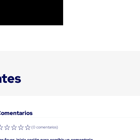
ntes
Comentarios
☆
☆
☆
☆
☆
(0 comentarios)
or favor, inicia sesión para escribir un comentario.