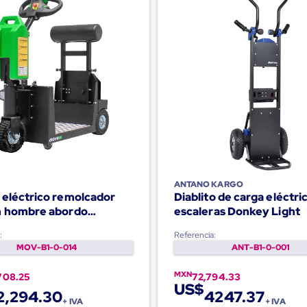
ANTANO KARGO
 eléctrico remolcador
Diablito de carga eléctri
n hombre abordo
escaleras Donkey Light
0-S
:
Referencia:
MOV-B1-0-014
ANT-B1-0-001
MXN
708.25
72,794.33
US$
2,294.30
4247.37
+ IVA
+ IVA