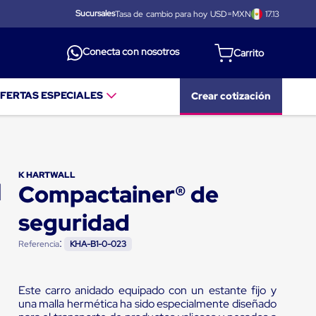
Sucursales
Tasa de cambio para hoy USD=MXN
17.13
Conecta con nosotros
FERTAS ESPECIALES
Crear cotización
K HARTWALL
Compactainer® de
seguridad
:
Referencia
KHA-B1-0-023
Este carro anidado equipado con un estante fijo y
una malla hermética ha sido especialmente diseñado