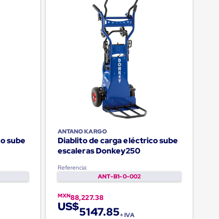
ANTANO KARGO
co sube
Diablito de carga eléctrico sube
escaleras Donkey250
Referencia:
ANT-B1-0-002
MXN
88,227.38
US$
5147.85
+ IVA