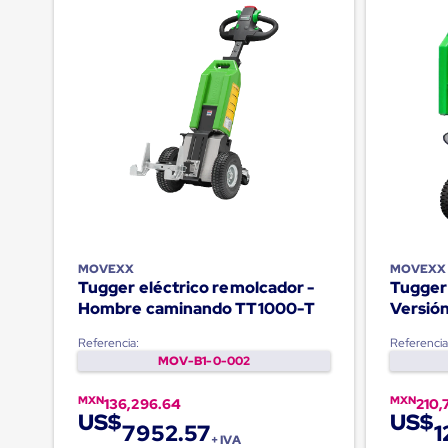
Jaulas
de
Distribución
Ultima
Milla
Anti-
Robo
Hormiga
Estanterías
Móviles
MRO
Distribución
Equipos
Móviles
Diablitos
MOVEXX
MOVEXX
de
Tugger eléctrico remolcador -
Tugger
carga
Empaque
Hombre caminando TT1000-T
Versió
y
RR100
Embalaje
Referencia:
Referencia
Playo
MOV-B1-0-002
Emplaye
Stretch
MXN
MXN
136,296.64
210,
Film
US$
US$
7952.57
1
Automatico
+ IVA