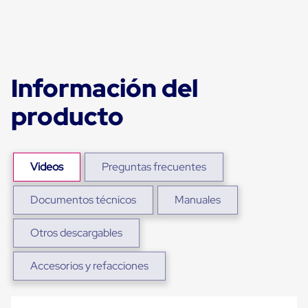
portátiles
de
Cargas
Convencionales
Sellos
para
Puertas
Información del
de
andén
producto
Sellos
de
Cabezal
Fijo
Sellos
Videos
Preguntas frecuentes
de
Cabezal
Colgante
Documentos técnicos
Manuales
Cortina
Retenedores
Otros descargables
de
andén
Retenedores
Accesorios y refacciones
de
andén
con