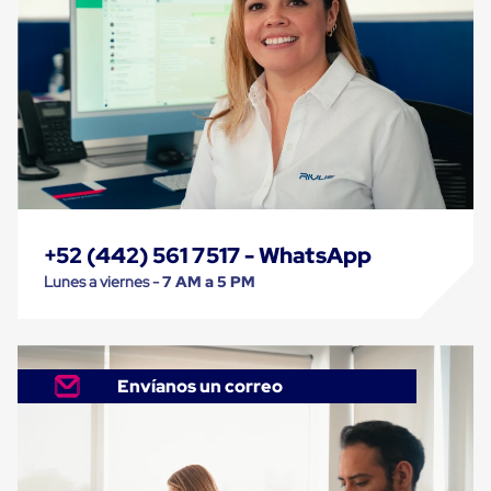
Carton
Corrugado
Freezer
Spacers
Separador
para
Congelación
Estandar
Separador
para
Congelación
Ultra
+52 (442) 561 7517 - WhatsApp
Flujo
Cintas
Lunes a viernes -
7 AM a 5 PM
protectoras
Cintas
adhesivas
Cinta
de
Envíanos un correo
Tela
Cinta
para
Ductos
y
Tuberias