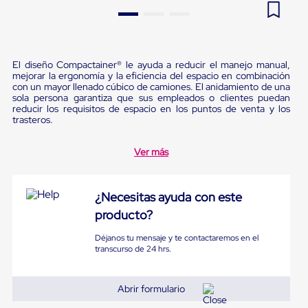
Pestañas
9
.
flejadora
de
Borde
10
.
playo manual
de
andén
El diseño Compactainer® le ayuda a reducir el manejo manual,
Pestañas
mejorar la ergonomía y la eficiencia del espacio en combinación
de
con un mayor llenado cúbico de camiones. El anidamiento de una
Borde
sola persona garantiza que sus empleados o clientes puedan
reducir los requisitos de espacio en los puntos de venta y los
de
trasteros.
andén
Mecánicas
Pestañas
Ver más
de
Borde
de
¿Necesitas ayuda con este
andén
Hidráulicas
producto?
Rampas
de
Déjanos tu mensaje y te contactaremos en el
patio
transcurso de 24 hrs.
portátiles
Rampas
de
Abrir formulario
patio