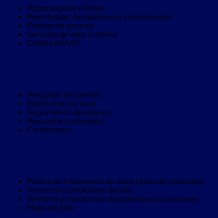
Kraft
Pagos seguros y fáciles
Bolsas
Reembolsos, devoluciones y cancelaciones
de
Políticas de garantía
Aire
Servicios de valor al cliente
Plasticas
Crédito RIVUS®
Infladores
Airbags
Cajas
Ayuda
de
Carton
Cajas
Preguntas frecuentes
con
Solicitud de facturas
Divisores
Seguimiento de ordenes
Cajas
Recuperar contraseña
de
Contáctanos
Carton
Corrugado
Cajas
Legal
de
Carton
Jumbo
Política de tratamiento de datos (aviso de privacidad)
Interiores
Términos y condiciones del sitio
y
Términos y condiciones descuentos y promociones
Separadores
Mapa del Sitio
de