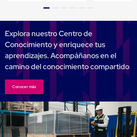
para
Emplayar
Preestirado
Pelicula
Plastica
Stretch
Explora nuestro Centro de
Hood
Manejo
Conocimiento y enriquece tus
de
carga
aprendizajes. Acompáñanos en el
sin
tarimas
camino del conocimiento compartido
Slip
Sheet
Slip
Sheet
Conocer más
de
Plastico
Slip
Sheet
de
Carton
Tarimas
Tarimas
de