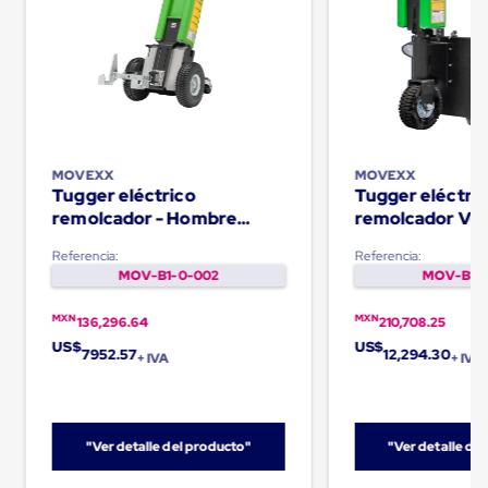
Ultima
Milla
Anti-
Robo
Hormiga
Estanterías
Móviles
MRO
Distribución
MOVEXX
MOVEXX
Equipos
Tugger eléctrico
Tugger eléctri
Móviles
remolcador - Hombre
remolcador Ver
Diablitos
caminando TT1000-T
hombre abordo
de
Referencia:
Referencia:
carga
MOV-B1-0-002
MOV-B1-0
Empaque
y
Embalaje
MXN
MXN
136,296.64
210,708.25
Playo
US$
US$
7952.57
12,294.30
Emplaye
+ IVA
+ IVA
Stretch
Film
Automatico
Emplaye
"Ver detalle del producto"
"Ver detalle de
Manual
Plastico