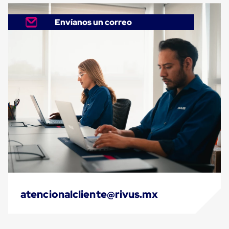
Cinta
de
Envíanos un correo
Aislar
Cinta
de
Aluminio
Cinta
de
Papel
Cinta
de
Seguridad
Masking
Tape
Cinta
Adhesiva
Transparente
y
Canela
Cinta
Flejadora
atencionalcliente@rivus.mx
Cinta
Tipo
Diurex