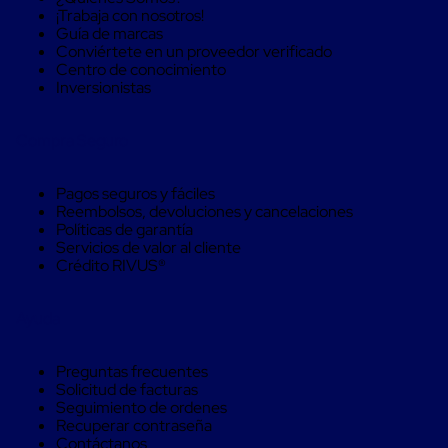
Kraft
¡Trabaja con nosotros!
Bolsas
Guía de marcas
de
Conviértete en un proveedor verificado
Aire
Centro de conocimiento
Plasticas
Inversionistas
Infladores
Airbags
Cajas
Compra Seguro
de
Carton
Cajas
Pagos seguros y fáciles
con
Reembolsos, devoluciones y cancelaciones
Divisores
Políticas de garantía
Cajas
Servicios de valor al cliente
de
Crédito RIVUS®
Carton
Corrugado
Cajas
Ayuda
de
Carton
Jumbo
Preguntas frecuentes
Interiores
Solicitud de facturas
y
Seguimiento de ordenes
Separadores
Recuperar contraseña
de
Contáctanos