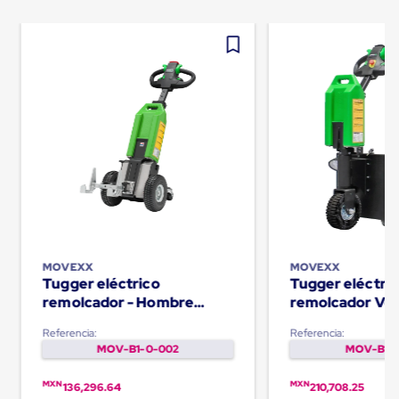
Ultima
Milla
Anti-
Robo
Hormiga
Estanterías
Móviles
MRO
Distribución
Equipos
Móviles
Diablitos
de
carga
Empaque
y
Embalaje
MOVEXX
MOVEXX
Playo
Tugger eléctrico
Tugger eléctri
Emplaye
remolcador - Hombre
remolcador Ver
Stretch
caminando TT1000-T
hombre abordo
Film
Referencia:
Referencia:
Automatico
MOV-B1-0-002
MOV-B1-0
Emplaye
Manual
MXN
MXN
136,296.64
210,708.25
Plastico