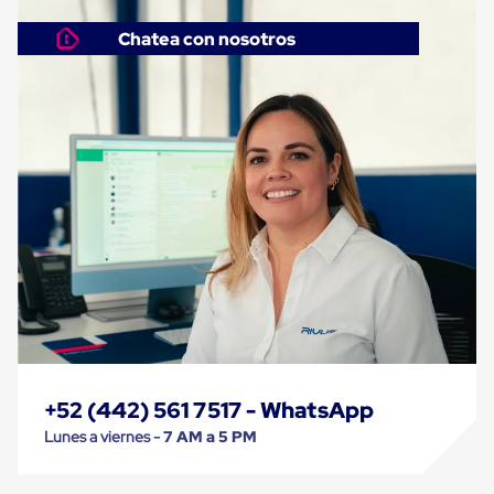
Carton
Corrugado
Chatea con nosotros
Freezer
Spacers
Separador
para
Congelación
Estandar
Separador
para
Congelación
Ultra
Flujo
Cintas
protectoras
Cintas
adhesivas
Cinta
de
Tela
+52 (442) 561 7517 - WhatsApp
Cinta
para
Lunes a viernes -
7 AM a 5 PM
Ductos
y
Tuberias