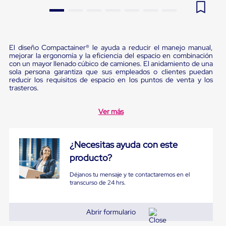
Pestañas
9
.
flejadora
de
Borde
10
.
playo manual
de
andén
El diseño Compactainer® le ayuda a reducir el manejo manual,
Pestañas
mejorar la ergonomía y la eficiencia del espacio en combinación
de
con un mayor llenado cúbico de camiones. El anidamiento de una
Borde
sola persona garantiza que sus empleados o clientes puedan
reducir los requisitos de espacio en los puntos de venta y los
de
trasteros.
andén
Mecánicas
Pestañas
Ver más
de
Borde
de
¿Necesitas ayuda con este
andén
Hidráulicas
producto?
Rampas
de
Déjanos tu mensaje y te contactaremos en el
patio
transcurso de 24 hrs.
portátiles
Rampas
de
Abrir formulario
patio