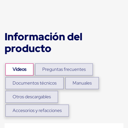
portátiles
de
Cargas
Convencionales
Sellos
para
Puertas
Información del
de
andén
producto
Sellos
de
Cabezal
Fijo
Sellos
Videos
Preguntas frecuentes
de
Cabezal
Colgante
Documentos técnicos
Manuales
Cortina
Retenedores
Otros descargables
de
andén
Retenedores
Accesorios y refacciones
de
andén
con