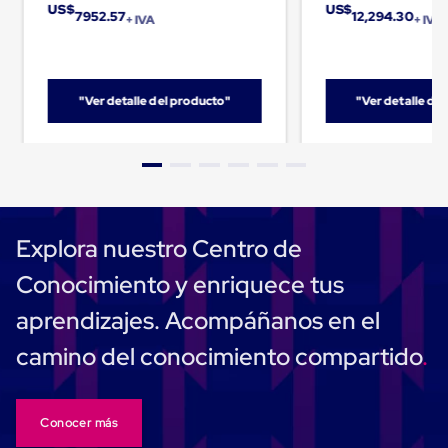
para
US$
US$
7952.57
12,294.30
+ IVA
+ IVA
Emplayar
Preestirado
Pelicula
Plastica
Stretch
"Ver detalle del producto"
"Ver detalle de
Hood
Manejo
de
carga
sin
tarimas
Slip
Sheet
Explora nuestro Centro de
Slip
Sheet
Conocimiento y enriquece tus
de
Plastico
aprendizajes. Acompáñanos en el
Slip
Sheet
camino del conocimiento compartido
de
Carton
Tarimas
Tarimas
Conocer más
de