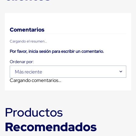
Diablito
de
carga
Diablito
eléctrico
Diablito
Comentarios
manual
Plataformas
Cargando el resumen…
de
carga
Por favor, inicia sesión para escribir un comentario.
Jaulas
de
Distribución
Más reciente
Ultima
Milla
Cargando comentarios…
Dollies
para
Charolas
Plásticas
Contenedores
Productos
Metálicos
Colapsables
Jaulas
Recomendados
de
Distribución