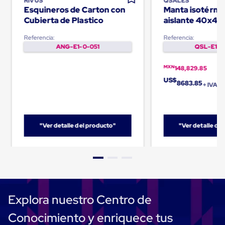
RIVUS
QSALES
Ultima
Esquineros de Carton con
Manta isotérmi
Milla
Cubierta de Plastico
aislante 40x48
Anti-
Robo
Palletquilt®
Referencia:
Referencia:
Hormiga
ANG-E1-0-051
QSL-E1-0
Estanterías
Móviles
MRO
MXN
148,829.85
Distribución
US$
8683.85
Equipos
+ IVA
Móviles
Diablitos
de
carga
"Ver detalle del producto"
"Ver detalle de
Empaque
y
Embalaje
Playo
Emplaye
Stretch
Film
Automatico
Explora nuestro Centro de
Emplaye
Manual
Conocimiento y enriquece tus
Plastico