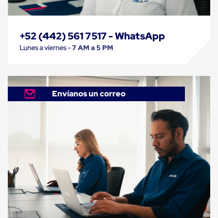
Carton
Corrugado
Freezer
Spacers
+52 (442) 561 7517 - WhatsApp
Separador
Lunes a viernes -
7 AM a 5 PM
para
Congelación
Estandar
Separador
para
Envíanos un correo
Congelación
Ultra
Flujo
Cintas
protectoras
Cintas
adhesivas
Cinta
de
Tela
Cinta
para
Ductos
y
Tuberias