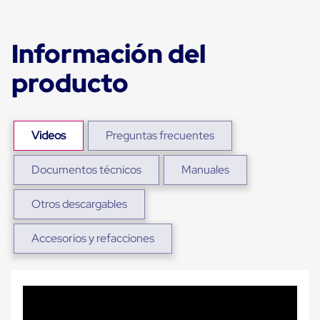
portátiles
de
Cargas
Convencionales
Información del
Sellos
para
producto
Puertas
de
andén
Sellos
de
Videos
Preguntas frecuentes
Cabezal
Fijo
Sellos
Documentos técnicos
Manuales
de
Cabezal
Otros descargables
Colgante
Cortina
Retenedores
Accesorios y refacciones
de
andén
Retenedores
de
andén
con