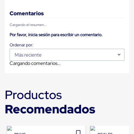
Diablito
de
carga
Comentarios
Diablito
eléctrico
Cargando el resumen…
Diablito
manual
Por favor, inicia sesión para escribir un comentario.
Plataformas
de
carga
Más reciente
Jaulas
de
Cargando comentarios…
Distribución
Ultima
Milla
Dollies
para
Productos
Charolas
Plásticas
Contenedores
Recomendados
Metálicos
Colapsables
Jaulas
de
Distribución