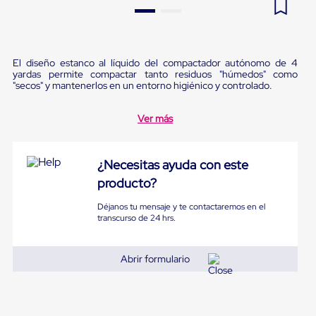
Pestañas
9
.
flejadora
de
Borde
10
.
cámara cph
de
andén
El diseño estanco al líquido del compactador autónomo de 4
yardas permite compactar tanto residuos "húmedos" como
Pestañas
"secos" y mantenerlos en un entorno higiénico y controlado.
de
Borde
de
Ver más
andén
Mecánicas
Pestañas
¿Necesitas ayuda con este
de
Borde
producto?
de
andén
Déjanos tu mensaje y te contactaremos en el
Hidráulicas
transcurso de 24 hrs.
Rampas
de
patio
Abrir formulario
portátiles
Rampas
de
patio