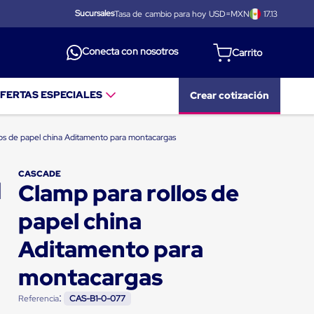
Sucursales
Tasa de cambio para hoy USD=MXN
17.13
Conecta con nosotros
FERTAS ESPECIALES
Crear cotización
los de papel china Aditamento para montacargas
CASCADE
Clamp para rollos de
papel china
Aditamento para
montacargas
:
Referencia
CAS-B1-0-077