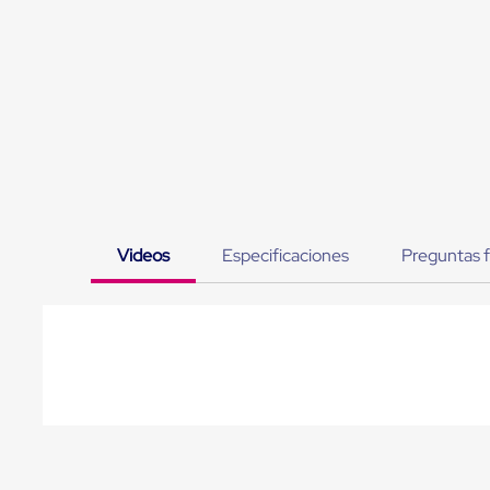
Jaulas
de
Distribución
Ultima
Milla
Anti-
Robo
Hormiga
Estanterías
Móviles
MRO
Distribución
Equipos
Videos
Especificaciones
Preguntas 
Móviles
Diablitos
de
carga
Empaque
y
Embalaje
Playo
Emplaye
Stretch
Film
Automatico