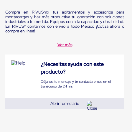
Diablito
de
carga
Compra en RIVUSmx tus aditamentos y accesorios para
montacargas y haz más productiva tu operación con soluciones
Diablito
industriales a tu medida. Equipos con alta capacidad y durabilidad.
eléctrico
En RIVUS® contamos con envío a todo México ¡Cotiza ahora o
Diablito
compra en línea!
manual
Plataformas
de
Ver más
carga
Jaulas
de
¿Necesitas ayuda con este
Distribución
Ultima
producto?
Milla
Dollies
Déjanos tu mensaje y te contactaremos en el
para
transcurso de 24 hrs.
Charolas
Plásticas
Contenedores
Abrir formulario
Metálicos
Colapsables
Jaulas
de
Distribución