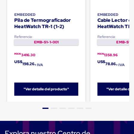
Carton
Plastico
Esquineros
EMBEDDED
EMBEDDED
de
Pila de Termograficador
Cable Lector d
Carton
HeatWatch TR-1 (1-2)
HeatWatch TR-
Esquineros
Plasticos
Referencia:
Referencia:
Soluciones
EMB-S1-1-001
EMB-S1-1
de
Embalaje
MXN
MXN
3416.30
1358.96
Tiersheet
US$
US$
Layer
198.26
78.86
+ IVA
+ IVA
Pad
Plastico
Laminas
de
"Ver detalle del producto"
"Ver detalle de
Carton
Tiersheet
Hojas
de
Carton
Anti
Deslizamiento
Separador
Explora nuestro Centro de
de