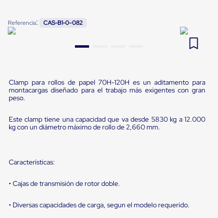
Pestañas
9
.
flejadora
de
:
Referencia
CAS-B1-0-082
Borde
10
.
saving
de
andén
Pestañas
de
Borde
de
Clamp para rollos de papel 70H-120H es un aditamento para
andén
montacargas diseñado para el trabajo más exigentes con gran
Mecánicas
peso.
Pestañas
de
Este clamp tiene una capacidad que va desde 5830 kg a 12.000
Borde
kg con un diámetro máximo de rollo de 2,660 mm.
de
andén
Hidráulicas
Rampas
Características:
de
patio
portátiles
• Cajas de transmisión de rotor doble.
Rampas
de
• Diversas capacidades de carga, segun el modelo requerido.
patio