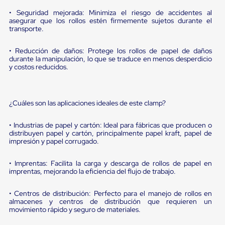
sistema
de
• Seguridad mejorada: Minimiza el riesgo de accidentes al
retención
asegurar que los rollos estén firmemente sujetos durante el
de
transporte.
ruedas
Retenedores
• Reducción de daños: Protege los rollos de papel de daños
de
durante la manipulación, lo que se traduce en menos desperdicio
andén
y costos reducidos.
Automáticos
Retenedores
de
Andén
¿Cuáles son las aplicaciones ideales de este clamp?
Multi
Transportes
• Industrias de papel y cartón: Ideal para fábricas que producen o
Controles
distribuyen papel y cartón, principalmente papel kraft, papel de
de
impresión y papel corrugado.
Muelle/Andén
Controles
• Imprentas: Facilita la carga y descarga de rollos de papel en
de
imprentas, mejorando la eficiencia del flujo de trabajo.
Muelle/Andén
Básico
Controles
• Centros de distribución: Perfecto para el manejo de rollos en
de
almacenes y centros de distribución que requieren un
Muelle/Andén
movimiento rápido y seguro de materiales.
Integral