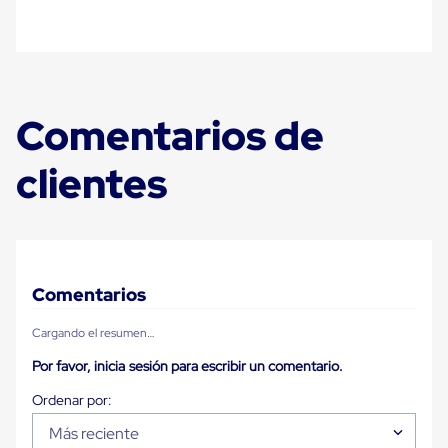
para
Emplayar
Preestirado
Pelicula
Plastica
Stretch
Hood
Comentarios de
Manejo
de
clientes
carga
sin
tarimas
Slip
Sheet
Slip
Sheet
Comentarios
de
Plastico
Slip
Cargando el resumen…
Sheet
Por favor, inicia sesión para escribir un comentario.
de
Carton
Tarimas
Tarimas
Más reciente
de