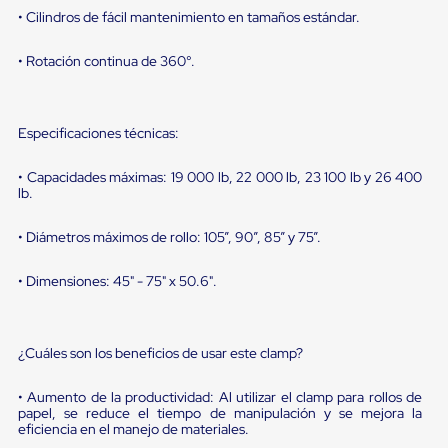
portátiles
• Cilindros de fácil mantenimiento en tamaños estándar.
de
Cargas
Convencionales
• Rotación continua de 360°.
Sellos
para
Puertas
de
Especificaciones técnicas:
andén
Sellos
• Capacidades máximas: 19 000 lb, 22 000 lb, 23 100 lb y 26 400
de
lb.
Cabezal
Fijo
Sellos
• Diámetros máximos de rollo: 105”, 90”, 85” y 75”.
de
Cabezal
• Dimensiones: 45" - 75" x 50.6".
Colgante
Cortina
Retenedores
de
¿Cuáles son los beneficios de usar este clamp?
andén
Retenedores
de
• Aumento de la productividad: Al utilizar el clamp para rollos de
papel, se reduce el tiempo de manipulación y se mejora la
andén
eficiencia en el manejo de materiales.
con