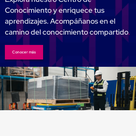
Carton
Conocimiento y enriquece tus
Corrugado
Freezer
aprendizajes. Acompáñanos en el
Spacers
Separador
camino del conocimiento compartido
para
Congelación
Estandar
Separador
Conocer más
para
Congelación
Ultra
Flujo
Cintas
protectoras
Cintas
adhesivas
Cinta
de
Tela
Cinta
para
Ductos
y
Tuberias