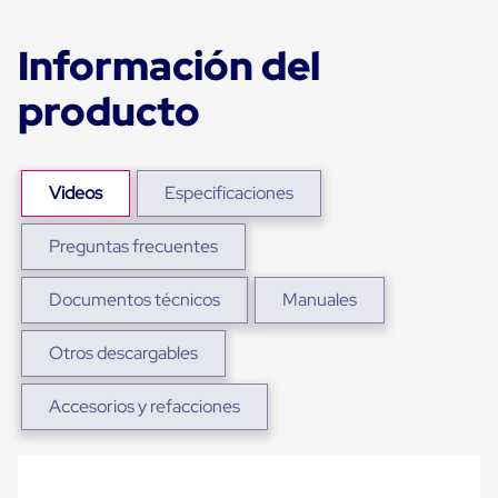
Ultima
Milla
Anti-
Información del
Robo
Hormiga
producto
Estanterías
Móviles
MRO
Distribución
Equipos
Videos
Especificaciones
Móviles
Diablitos
Preguntas frecuentes
de
carga
Empaque
Documentos técnicos
Manuales
y
Embalaje
Playo
Otros descargables
Emplaye
Stretch
Accesorios y refacciones
Film
Automatico
Emplaye
Manual
Plastico