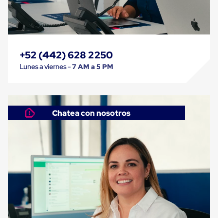
Despachador
de
Cinta
Fleje
Fleje
Plástico
PP
+52 (442) 628 2250
(Polipropileno)
Lunes a viernes -
7 AM a 5 PM
Fleje
Plástico
PET
(Polyester)
Fleje
Chatea con nosotros
de
Acero
Sellos
para
Fleje
Bolsas
de
aire
Bolsas
de
Aire
Papel