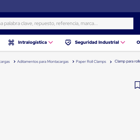
ra clave, repuesto, referencia, marca...
Intralogística
Seguridad Industrial
O
Clamp para rol
cargas
Aditamentos para Montacargas
Paper Roll Clamps