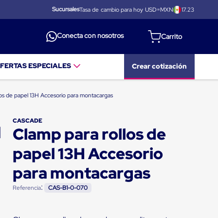
Sucursales
Tasa de cambio para hoy USD=MXN
17.23
Conecta con nosotros
FERTAS ESPECIALES
Crear cotización
los de papel 13H Accesorio para montacargas
CASCADE
Clamp para rollos de
papel 13H Accesorio
para montacargas
:
Referencia
CAS-B1-0-070