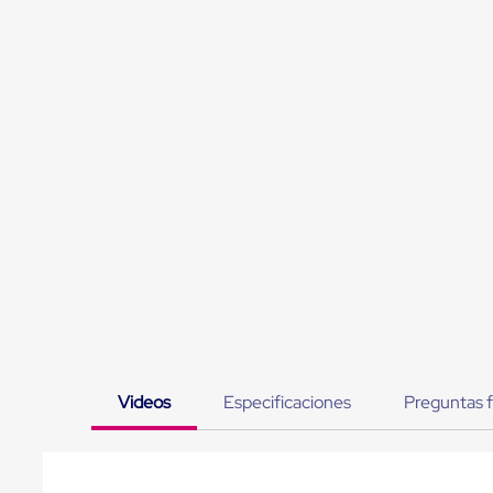
Jaulas
de
Distribución
Ultima
Milla
Anti-
Robo
Hormiga
Estanterías
Móviles
MRO
Distribución
Equipos
Móviles
Diablitos
de
carga
Empaque
y
Embalaje
Playo
Videos
Especificaciones
Preguntas 
Emplaye
Stretch
Film
Automatico