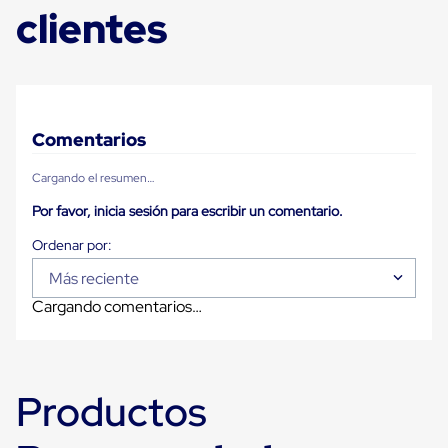
para
clientes
Emplayar
Preestirado
Pelicula
Plastica
Stretch
Hood
Manejo
Comentarios
de
carga
Cargando el resumen…
sin
tarimas
Por favor, inicia sesión para escribir un comentario.
Slip
Sheet
Slip
Más reciente
Sheet
de
Cargando comentarios…
Plastico
Slip
Sheet
de
Carton
Productos
Tarimas
Tarimas
de