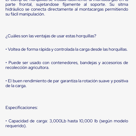
portátiles
parte frontal, sujetandose fijamente al soporte. Su sitma
de
hidráulico se conecta directamente al montacargas permitiendo
Cargas
su fácil manipulación.
Convencionales
Sellos
para
Puertas
¿Cuáles son las ventajas de usar estas horquillas?
de
andén
Sellos
• Voltea de forma rápida y controlada la carga desde las horquillas.
de
Cabezal
• Puede ser usado con contenedores, bandejas y accesorios de
Fijo
recolección agricultora.
Sellos
de
• El buen rendimiento de par garantiza la rotación suave y positiva
Cabezal
de la carga.
Colgante
Cortina
Retenedores
de
Especificaciones:
andén
Retenedores
de
• Capacidad de carga: 3,000Lb hasta 10,000 lb (según modelo
andén
requerido).
con