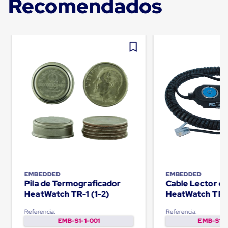
Recomendados
Plastico
Tarimas
de
Plastico
para
Buenas
Prácticas
de
Manufactura
Tarimas
de
Plastico
para
Exportación
Tarimas
de
Plastico
Rackeables
Tarimas
EMBEDDED
EMBEDDED
de
Pila de Termograficador
Cable Lector d
Plastico
HeatWatch TR-1 (1-2)
HeatWatch TR-
Multiusos
Esquineros
Referencia:
Referencia:
Angulos
EMB-S1-1-001
EMB-S1-1
de