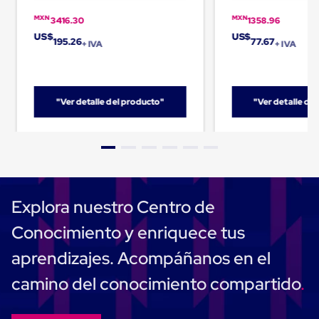
Carton
MXN
MXN
Plastico
3416.30
1358.96
Esquineros
US$
US$
195.26
77.67
+ IVA
+ IVA
de
Carton
Esquineros
Plasticos
Soluciones
"Ver detalle del producto"
"Ver detalle de
de
Embalaje
Tiersheet
Layer
Pad
Plastico
Laminas
de
Explora nuestro Centro de
Carton
Tiersheet
Conocimiento y enriquece tus
Hojas
de
aprendizajes. Acompáñanos en el
Carton
Anti
camino del conocimiento compartido
Deslizamiento
Separador
de