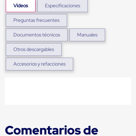
Ultima
Videos
Especificaciones
Milla
Anti-
Robo
Preguntas frecuentes
Hormiga
Estanterías
Documentos técnicos
Manuales
Móviles
MRO
Distribución
Otros descargables
Equipos
Móviles
Diablitos
Accesorios y refacciones
de
carga
Empaque
y
Embalaje
Playo
Emplaye
Stretch
Film
Automatico
Emplaye
Comentarios de
Manual
Plastico