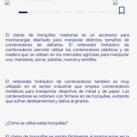
Pestañas
9
.
flejadora
de
Borde
10
.
slip sheet
de
andén
Pestañas
El clamp de horquillas rotatorias es un accesorio para
de
montacargas diseñado para manipular distintos tamaños de
Borde
contenedores sin dañarlos. El retenedor hidráulico de
de
contenedores permite utilizar los contenedores plásticos y de
andén
madera que se utilizan en los mercados agrícolas para manipular
uva, manzanas, peras, patatas, nueces y semillas.
Mecánicas
Pestañas
de
Borde
El retenedor hidráulico de contenedores también es muy
de
utilizado en el sector industrial que emplea contenedores
andén
metálicos para transportar desechos de metal y de papel. Los
Hidráulicas
contenedores se retienen con firmeza en las horquillas, evitando
Rampas
que sufran deslizamientos y daños al girarlos.
de
patio
portátiles
Rampas
¿Cómo se utiliza estas horquillas?
de
patio
El clamp de horquillas se instala fácilmente al montacargas en la