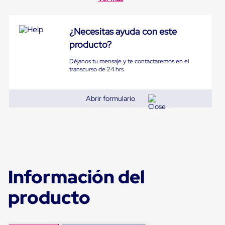
Diablito
de
carga
Diablito
¿Necesitas ayuda con este
eléctrico
producto?
Diablito
manual
Déjanos tu mensaje y te contactaremos en el
Plataformas
transcurso de 24 hrs.
de
carga
Jaulas
Abrir formulario
de
Distribución
Ultima
Milla
Dollies
para
Charolas
Plásticas
Información del
Contenedores
Metálicos
producto
Colapsables
Jaulas
de
Distribución