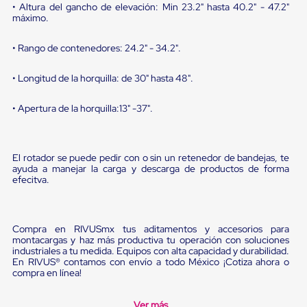
sistema
• Altura del gancho de elevación: Min 23.2" hasta 40.2" - 47.2"
de
máximo.
retención
de
• Rango de contenedores: 24.2" - 34.2".
ruedas
Retenedores
de
• Longitud de la horquilla: de 30" hasta 48".
andén
Automáticos
• Apertura de la horquilla:13" -37".
Retenedores
de
Andén
Multi
El rotador se puede pedir con o sin un retenedor de bandejas, te
Transportes
ayuda a manejar la carga y descarga de productos de forma
Controles
efecitva.
de
Muelle/Andén
Controles
de
Compra en RIVUSmx tus aditamentos y accesorios para
Muelle/Andén
montacargas y haz más productiva tu operación con soluciones
Básico
industriales a tu medida. Equipos con alta capacidad y durabilidad.
Controles
En RIVUS® contamos con envío a todo México ¡Cotiza ahora o
de
compra en línea!
Muelle/Andén
Integral
Ver más