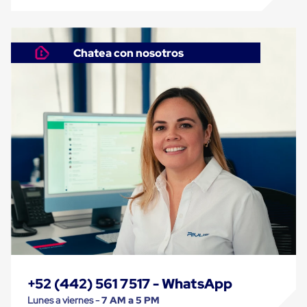
Despachador
de
Cinta
Fleje
Fleje
Chatea con nosotros
Plástico
PP
(Polipropileno)
Fleje
Plástico
PET
(Polyester)
Fleje
de
Acero
Sellos
para
Fleje
Bolsas
de
aire
Bolsas
de
+52 (442) 561 7517 - WhatsApp
Aire
Papel
Lunes a viernes -
7 AM a 5 PM