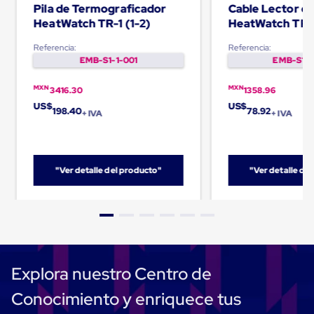
Pila de Termograficador
Cable Lector d
Carton
Plastico
HeatWatch TR-1 (1-2)
HeatWatch TR-
Esquineros
de
Referencia:
Referencia:
Carton
EMB-S1-1-001
EMB-S1-1
Esquineros
Plasticos
MXN
MXN
3416.30
1358.96
Soluciones
US$
US$
de
198.40
78.92
+ IVA
+ IVA
Embalaje
Tiersheet
Layer
Pad
"Ver detalle del producto"
"Ver detalle de
Plastico
Laminas
de
Carton
Tiersheet
Hojas
de
Carton
Explora nuestro Centro de
Anti
Deslizamiento
Conocimiento y enriquece tus
Separador
de