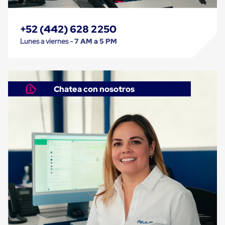
Despachador
de
Cinta
Fleje
+52 (442) 628 2250
Fleje
Lunes a viernes -
7 AM a 5 PM
Plástico
PP
(Polipropileno)
Fleje
Plástico
Chatea con nosotros
PET
(Polyester)
Fleje
de
Acero
Sellos
para
Fleje
Bolsas
de
aire
Bolsas
de
Aire
Papel