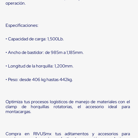
sistema
operación.
de
retención
de
ruedas
Especificaciones:
Retenedores
de
• Capacidad de carga: 1,500Lb.
andén
Automáticos
Retenedores
• Ancho de bastidor: de 985m a 1,185mm.
de
Andén
• Longitud de la horquilla: 1,200mm.
Multi
Transportes
Controles
• Peso: desde 406 kg hastas 442kg.
de
Muelle/Andén
Controles
de
Optimiza tus procesos logísticos de manejo de materiales con el
Muelle/Andén
clamp de horquillas rotatorias, el accesorio ideal para
Básico
montacargas.
Controles
de
Muelle/Andén
Integral
Compra en RIVUSmx tus aditamentos y accesorios para