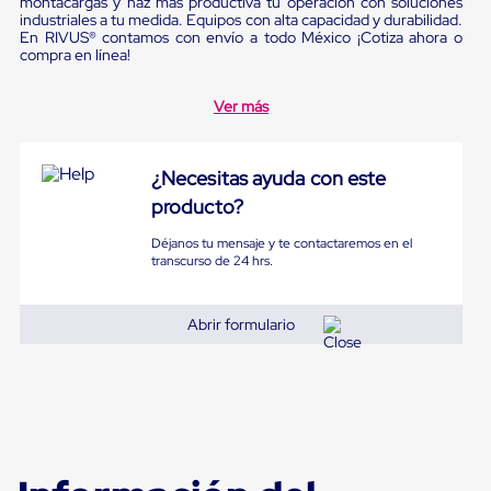
montacargas y haz más productiva tu operación con soluciones
Diablito
industriales a tu medida. Equipos con alta capacidad y durabilidad.
de
En RIVUS® contamos con envío a todo México ¡Cotiza ahora o
carga
compra en línea!
Diablito
eléctrico
Diablito
Ver más
manual
Plataformas
de
¿Necesitas ayuda con este
carga
Jaulas
producto?
de
Distribución
Déjanos tu mensaje y te contactaremos en el
Ultima
transcurso de 24 hrs.
Milla
Dollies
para
Abrir formulario
Charolas
Plásticas
Contenedores
Metálicos
Colapsables
Jaulas
de
Distribución