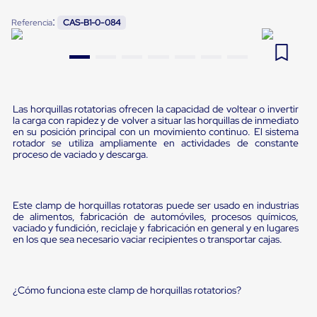
Pestañas
9
.
slip sheet
:
Referencia
CAS-B1-0-084
de
Borde
10
.
flejadora
de
andén
Pestañas
de
Borde
Las horquillas rotatorias ofrecen la capacidad de voltear o invertir
de
la carga con rapidez y de volver a situar las horquillas de inmediato
andén
en su posición principal con un movimiento continuo. El sistema
Mecánicas
rotador se utiliza ampliamente en actividades de constante
Pestañas
proceso de vaciado y descarga.
de
Borde
de
andén
Este clamp de horquillas rotatoras puede ser usado en industrias
Hidráulicas
de alimentos, fabricación de automóviles, procesos químicos,
Rampas
vaciado y fundición, reciclaje y fabricación en general y en lugares
en los que sea necesario vaciar recipientes o transportar cajas.
de
patio
portátiles
Rampas
¿Cómo funciona este clamp de horquillas rotatorios?
de
patio