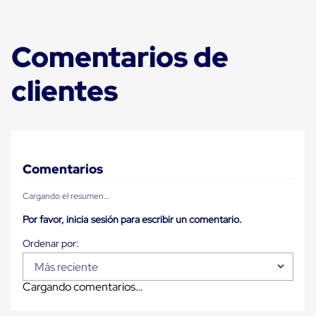
para
Emplayar
Preestirado
Pelicula
Comentarios de
Plastica
Stretch
clientes
Hood
Manejo
de
carga
sin
tarimas
Slip
Comentarios
Sheet
Slip
Sheet
Cargando el resumen…
de
Por favor, inicia sesión para escribir un comentario.
Plastico
Slip
Sheet
de
Más reciente
Carton
Tarimas
Cargando comentarios…
Tarimas
de