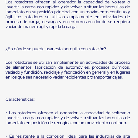
portátiles
Los rotadores ofrecen al operador la capacidad de voltear o
de
invertir la carga con rapidez y de volver a situar las horquillas de
Cargas
inmediato en su posición principal con un movimiento continuo y
Convencionales
ágil. Los rotadores se utilizan ampliamente en actividades de
proceso de carga, descaga y en entornos en donde se requiera
Sellos
vacíar de manera ágil y rápida la carga.
para
Puertas
de
andén
¿En dónde se puede usar esta horquilla con rotación?
Sellos
de
Cabezal
Los rotadores se utilizan ampliamente en actividades de proceso
Fijo
de alimentos, fabricación de automóviles, procesos químicos,
Sellos
vaciado y fundición, reciclaje y fabricación en general y en lugares
en los que sea necesario vaciar recipientes o transportar cajas.
de
Cabezal
Colgante
Cortina
Características:
Retenedores
de
andén
• Los rotadores ofrecen al operador la capacidad de voltear o
Retenedores
invertir la carga con rapidez y de volver a situar las horquillas de
de
inmediato en posición de recogida con un movimiento continuo.
andén
con
• Es resistente a la corrosión, ideal para las industrias de alta