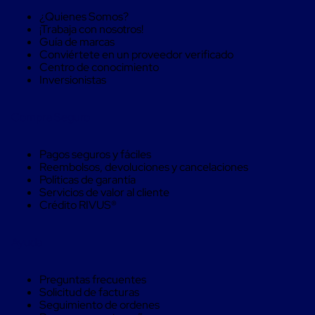
Monofilamento
¿Quienes Somos?
Circular
¡Trabaja con nosotros!
Monofilamento
Guía de marcas
Costura
Conviértete en un proveedor verificado
L
Centro de conocimiento
Para
Inversionistas
Envasado
Etiquetas
y
Compra Seguro
Ribbons
Etiquetas
Ribbons
Pagos seguros y fáciles
Máquinas
Reembolsos, devoluciones y cancelaciones
de
Políticas de garantía
emplaye
Servicios de valor al cliente
Dispensadores
Crédito RIVUS®
de
Playo
Manual
Ayuda
Máquinas
emplayadoras
Máquinas
Preguntas frecuentes
para
Solicitud de facturas
playo
Seguimiento de ordenes
automáticas