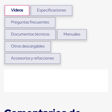
Ultima
Milla
Videos
Especificaciones
Anti-
Robo
Hormiga
Preguntas frecuentes
Estanterías
Móviles
MRO
Documentos técnicos
Manuales
Distribución
Equipos
Otros descargables
Móviles
Diablitos
de
Accesorios y refacciones
carga
Empaque
y
Embalaje
Playo
Emplaye
Stretch
Film
Automatico
Emplaye
Manual
Plastico