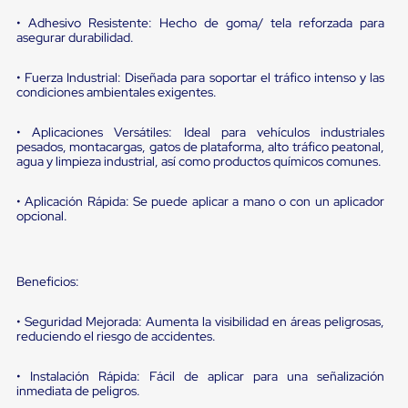
portátiles
de
• Adhesivo Resistente: Hecho de goma/ tela reforzada para
Cargas
asegurar durabilidad.
Convencionales
Sellos
• Fuerza Industrial: Diseñada para soportar el tráfico intenso y las
para
condiciones ambientales exigentes.
Puertas
de
andén
• Aplicaciones Versátiles: Ideal para vehículos industriales
pesados, montacargas, gatos de plataforma, alto tráfico peatonal,
Sellos
agua y limpieza industrial, así como productos químicos comunes.
de
Cabezal
Fijo
• Aplicación Rápida: Se puede aplicar a mano o con un aplicador
Sellos
opcional.
de
Cabezal
Colgante
Cortina
Beneficios:
Retenedores
de
• Seguridad Mejorada: Aumenta la visibilidad en áreas peligrosas,
andén
reduciendo el riesgo de accidentes.
Retenedores
de
• Instalación Rápida: Fácil de aplicar para una señalización
andén
inmediata de peligros.
con