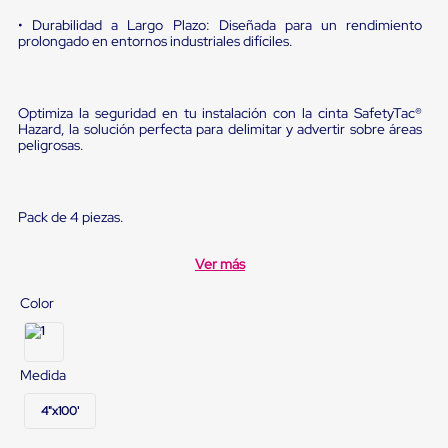
sistema
de
• Durabilidad a Largo Plazo: Diseñada para un rendimiento
retención
prolongado en entornos industriales difíciles.
de
ruedas
Retenedores
de
Optimiza la seguridad en tu instalación con la cinta SafetyTac®
andén
Hazard, la solución perfecta para delimitar y advertir sobre áreas
peligrosas.
Automáticos
Retenedores
de
Andén
Pack de 4 piezas.
Multi
Transportes
Controles
Ver más
de
Muelle/Andén
Color
Controles
de
Muelle/Andén
Básico
Medida
Controles
de
4"x100'
Muelle/Andén
Integral