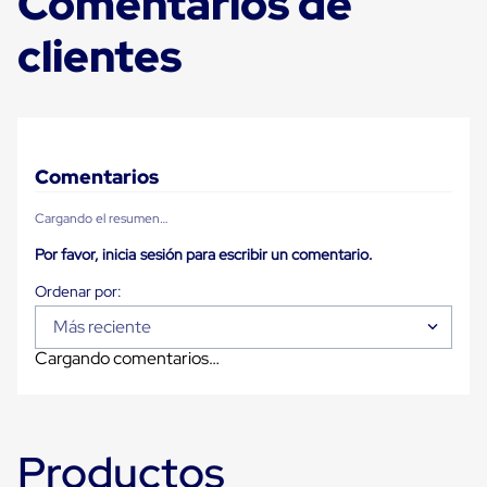
Comentarios de
para
Emplayar
clientes
Preestirado
Pelicula
Plastica
Stretch
Hood
Manejo
de
Comentarios
carga
sin
Cargando el resumen…
tarimas
Slip
Por favor, inicia sesión para escribir un comentario.
Sheet
Slip
Sheet
de
Más reciente
Plastico
Cargando comentarios…
Slip
Sheet
de
Carton
Tarimas
Productos
Tarimas
de