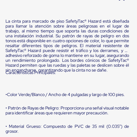
Pestañas
9
.
flejadora
de
Borde
10
.
slip sheet
La cinta para marcado de piso SafetyTac® Hazard está diseñada
de
para llamar la atención sobre áreas peligrosas en el lugar de
andén
trabajo, al mismo tiempo que soporta las duras condiciones de
Pestañas
una instalación industrial. Su patrón de rayas de peligro en dos
de
tonos está disponible en cuatro opciones de color, lo que permite
Borde
resaltar diferentes tipos de peligros. El material resistente de
de
SafetyTac® Hazard puede resistir el tráfico y los derrames, y su
andén
adhesivo reforzado de goma lo mantiene en su lugar, asegurando
Mecánicas
un rendimiento prolongado. Los bordes cónicos de SafetyTac®
Hazard permiten que las ruedas y las paletas se deslicen sobre él
Pestañas
sin engancharse, garantizando que la cinta no se dañe.
de
Características Principales:
Borde
de
andén
Hidráulicas
•Color Verde/Blanco / Ancho de 4 pulgadas y largo de 100 pies.
Rampas
de
• Patrón de Rayas de Peligro: Proporciona una señal visual notable
patio
para identificar áreas que requieren mayor precaución.
portátiles
Rampas
de
• Material Grueso: Compuesto de PVC de 35 mil (0.035”) de
grosor.
patio