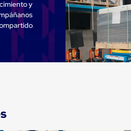
cimiento y
compáñanos
compartido
os