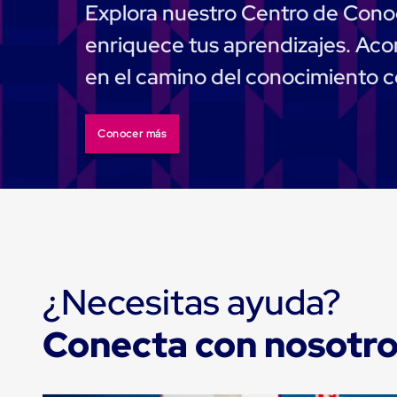
Emplaye
Explora nuestro Centro de Cono
Manual
Plastico
enriquece tus aprendizajes. A
para
Emplayar
en el camino del conocimiento 
Preestirado
Pelicula
Plastica
Stretch
Conocer más
Hood
Manejo
de
carga
sin
tarimas
Slip
Sheet
Slip
¿Necesitas ayuda?
Sheet
de
Plastico
Conecta con nosotr
Slip
Sheet
de
Carton