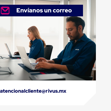
Envíanos un correo
atencionalcliente@rivus.mx