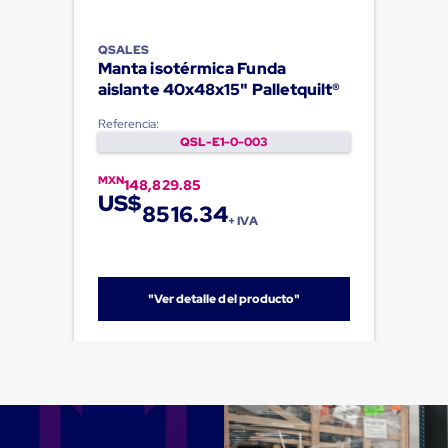
QSALES
Manta isotérmica Funda
aislante 40x48x15" Palletquilt®
Referencia:
QSL-E1-0-003
MXN
148,829.85
US$
8516.34
+ IVA
"Ver detalle del producto"