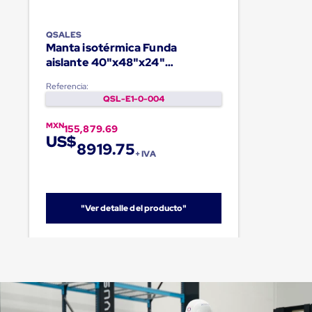
QSALES
Manta isotérmica Funda
aislante 40"x48"x24"
Palletquilt®
Referencia:
QSL-E1-0-004
MXN
155,879.69
US$
8919.75
+ IVA
"Ver detalle del producto"