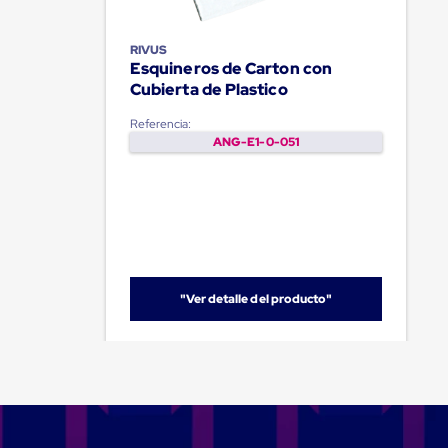
Jaulas
de
Distribución
RIVUS
Ultima
Esquineros de Carton con
Milla
Cubierta de Plastico
Anti-
Robo
Referencia:
Hormiga
ANG-E1-0-051
Estanterías
Móviles
MRO
Distribución
Equipos
Móviles
Diablitos
de
carga
"Ver detalle del producto"
Empaque
y
Embalaje
Playo
Emplaye
Stretch
Film
Automatico