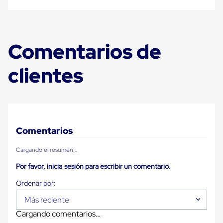
Plastico
Tarimas
de
Plastico
para
Comentarios de
Buenas
Prácticas
clientes
de
Manufactura
Tarimas
de
Plastico
para
Exportación
Comentarios
Tarimas
de
Plastico
Cargando el resumen…
Rackeables
Tarimas
Por favor, inicia sesión para escribir un comentario.
de
Plastico
Multiusos
Más reciente
Esquineros
Angulos
Cargando comentarios…
de