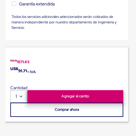
Ultima
Garantía extendida
Milla
Anti-
Todos los servicios adicionales seleccionados serán cotizados de
Robo
manera independiente por nuestro departamento de Ingeniería y
Hormiga
Servicio.
Estanterías
Móviles
MRO
Distribución
Equipos
Móviles
Diablitos
MXN
1571.85
de
US$
91.71
+ IVA
carga
Empaque
y
Cantidad
Embalaje
Playo
1
Agregar al carrito
Emplaye
Stretch
Comprar ahora
Film
Automatico
Emplaye
Manual
Plastico