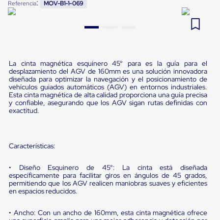
:
Referencia
MOV-B1-1-069
Pestañas
9
.
flejadora
de
Borde
10
.
slip sheet
de
andén
Pestañas
de
La cinta magnética esquinero 45° para es la guía para el
Borde
desplazamiento del AGV de 160mm es una solución innovadora
de
diseñada para optimizar la navegación y el posicionamiento de
vehículos guiados automáticos (AGV) en entornos industriales.
andén
Esta cinta magnética de alta calidad proporciona una guía precisa
Mecánicas
y confiable, asegurando que los AGV sigan rutas definidas con
Pestañas
exactitud.
de
Borde
de
andén
Características:
Hidráulicas
Rampas
de
• Diseño Esquinero de 45°: La cinta está diseñada
específicamente para facilitar giros en ángulos de 45 grados,
patio
permitiendo que los AGV realicen maniobras suaves y eficientes
portátiles
en espacios reducidos.
Rampas
de
patio
• Ancho: Con un ancho de 160mm, esta cinta magnética ofrece