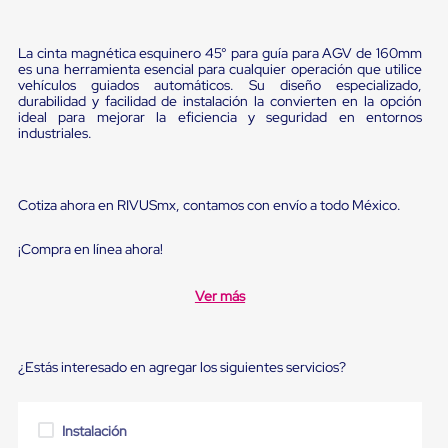
Diablito
de
carga
La cinta magnética esquinero 45° para guía para AGV de 160mm
Diablito
es una herramienta esencial para cualquier operación que utilice
eléctrico
vehículos guiados automáticos. Su diseño especializado,
Diablito
durabilidad y facilidad de instalación la convierten en la opción
manual
ideal para mejorar la eficiencia y seguridad en entornos
Plataformas
industriales.
de
carga
Jaulas
de
Cotiza ahora en RIVUSmx, contamos con envío a todo México.
Distribución
Ultima
¡Compra en línea ahora!
Milla
Dollies
para
Ver más
Charolas
Plásticas
Contenedores
Metálicos
¿Estás interesado en agregar los siguientes servicios?
Colapsables
Jaulas
de
Instalación
Distribución