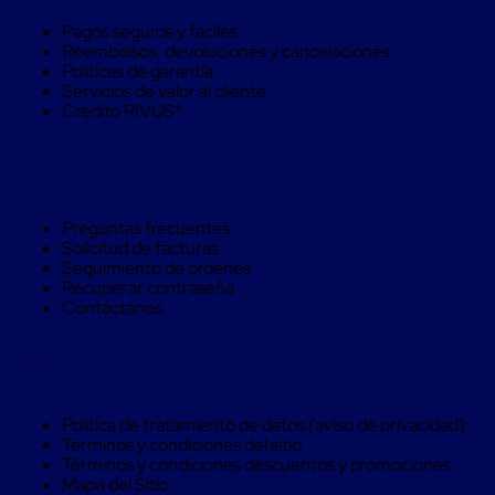
Monofilamento
Circular
Pagos seguros y fáciles
Monofilamento
Reembolsos, devoluciones y cancelaciones
Costura
Políticas de garantía
L
Servicios de valor al cliente
Para
Crédito RIVUS®
Envasado
Etiquetas
y
Ayuda
Ribbons
Etiquetas
Ribbons
Preguntas frecuentes
Máquinas
Solicitud de facturas
de
Seguimiento de ordenes
emplaye
Recuperar contraseña
Dispensadores
Contáctanos
de
Playo
Manual
Legal
Máquinas
emplayadoras
Política de tratamiento de datos (aviso de privacidad)
Máquinas
Términos y condiciones del sitio
para
Términos y condiciones descuentos y promociones
playo
Mapa del Sitio
automáticas