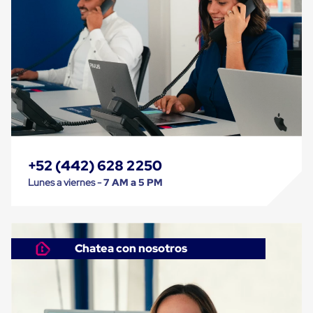
Cinta
de
Aislar
Cinta
de
Aluminio
Cinta
de
Papel
Cinta
de
Seguridad
Masking
+52 (442) 628 2250
Tape
Lunes a viernes -
7 AM a 5 PM
Cinta
Adhesiva
Transparente
y
Canela
Chatea con nosotros
Cinta
Flejadora
Cinta
Tipo
Diurex