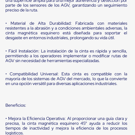
portátiles
una superficie amplia para una mejor adherencia y detección por
parte de los sensores de los AGV, garantizando un seguimiento
de
preciso de la ruta.
Cargas
Convencionales
Sellos
• Material de Alta Durabilidad: Fabricada con materiales
para
resistentes a la abrasión y a condiciones ambientales adversas, la
Puertas
cinta magnética esquinero está diseñada para soportar el
desgaste en entornos industriales, prolongando su vida útil.
de
andén
Sellos
• Fácil Instalación: La instalación de la cinta es rápida y sencilla,
de
permitiendo a los operadores implementar o modificar rutas de
Cabezal
AGV sin necesidad de herramientas especializadas.
Fijo
Sellos
• Compatibilidad Universal: Esta cinta es compatible con la
de
mayoría de los sistemas de AGV del mercado, lo que la convierte
Cabezal
en una opción versátil para diversas aplicaciones industriales.
Colgante
Cortina
Retenedores
de
Beneficios:
andén
Retenedores
• Mejora la Eficiencia Operativa: Al proporcionar una guía clara y
de
precisa, la cinta magnética esquinero 45° ayuda a reducir los
andén
tiempos de inactividad y mejora la eficiencia de los procesos
con
logísticos.