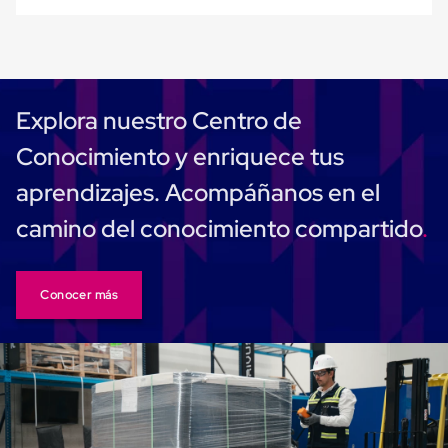
Carton
Plastico
Esquineros
de
Carton
Esquineros
Explora nuestro Centro de
Plasticos
Soluciones
Conocimiento y enriquece tus
de
Embalaje
aprendizajes. Acompáñanos en el
Tiersheet
Layer
camino del conocimiento compartido
Pad
Plastico
Laminas
de
Conocer más
Carton
Tiersheet
Hojas
de
Carton
Anti
Deslizamiento
Separador
de