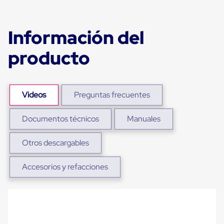
para
Emplayar
Preestirado
Información del
Pelicula
Plastica
Stretch
producto
Hood
Manejo
de
carga
sin
Videos
Preguntas frecuentes
tarimas
Slip
Documentos técnicos
Manuales
Sheet
Slip
Sheet
Otros descargables
de
Plastico
Slip
Accesorios y refacciones
Sheet
de
Carton
Tarimas
Tarimas
de