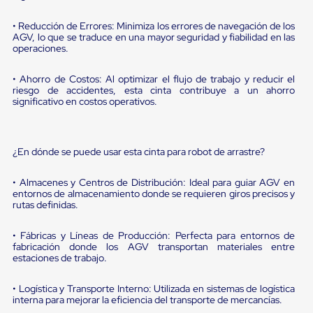
sistema
de
• Reducción de Errores: Minimiza los errores de navegación de los
retención
AGV, lo que se traduce en una mayor seguridad y fiabilidad en las
de
operaciones.
ruedas
Retenedores
de
• Ahorro de Costos: Al optimizar el flujo de trabajo y reducir el
andén
riesgo de accidentes, esta cinta contribuye a un ahorro
significativo en costos operativos.
Automáticos
Retenedores
de
Andén
¿En dónde se puede usar esta cinta para robot de arrastre?
Multi
Transportes
Controles
• Almacenes y Centros de Distribución: Ideal para guiar AGV en
de
entornos de almacenamiento donde se requieren giros precisos y
Muelle/Andén
rutas definidas.
Controles
de
• Fábricas y Líneas de Producción: Perfecta para entornos de
Muelle/Andén
fabricación donde los AGV transportan materiales entre
Básico
estaciones de trabajo.
Controles
de
• Logística y Transporte Interno: Utilizada en sistemas de logística
Muelle/Andén
interna para mejorar la eficiencia del transporte de mercancías.
Integral