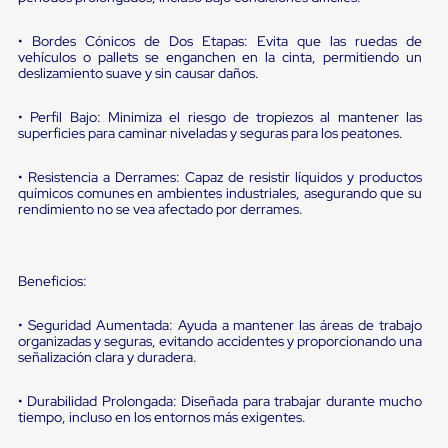
portátiles
de
Cargas
• Bordes Cónicos de Dos Etapas: Evita que las ruedas de
Convencionales
vehículos o pallets se enganchen en la cinta, permitiendo un
Sellos
deslizamiento suave y sin causar daños.
para
Puertas
• Perfil Bajo: Minimiza el riesgo de tropiezos al mantener las
de
superficies para caminar niveladas y seguras para los peatones.
andén
Sellos
• Resistencia a Derrames: Capaz de resistir líquidos y productos
de
químicos comunes en ambientes industriales, asegurando que su
Cabezal
rendimiento no se vea afectado por derrames.
Fijo
Sellos
de
Cabezal
Beneficios:
Colgante
Cortina
Retenedores
• Seguridad Aumentada: Ayuda a mantener las áreas de trabajo
organizadas y seguras, evitando accidentes y proporcionando una
de
señalización clara y duradera.
andén
Retenedores
de
• Durabilidad Prolongada: Diseñada para trabajar durante mucho
andén
tiempo, incluso en los entornos más exigentes.
con