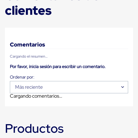
Carton
clientes
Plastico
Esquineros
de
Carton
Esquineros
Plasticos
Soluciones
Comentarios
de
Embalaje
Cargando el resumen…
Tiersheet
Layer
Por favor, inicia sesión para escribir un comentario.
Pad
Plastico
Laminas
Más reciente
de
Carton
Cargando comentarios…
Tiersheet
Hojas
de
Carton
Anti
Productos
Deslizamiento
Separador
de