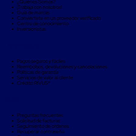
¿Quienes Somos?
Soluciones
¡Trabaja con nosotros!
de
Guía de marcas
sujeción
Conviértete en un proveedor verificado
de
Centro de conocimiento
carga
Inversionistas
Fleje
compuesto
de
Compra Seguro
alta
resistencia
Fleje
Pagos seguros y fáciles
de
Reembolsos, devoluciones y cancelaciones
cordón
Políticas de garantía
de
Servicios de valor al cliente
poliéster
Crédito RIVUS®
fusionado
Fleje
de
Ayuda
poliéster
tejido
de
Preguntas frecuentes
alta
Solicitud de facturas
resistencia
Seguimiento de ordenes
Gancho
Recuperar contraseña
para