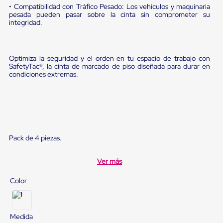
sistema
• Compatibilidad con Tráfico Pesado: Los vehículos y maquinaria
de
pesada pueden pasar sobre la cinta sin comprometer su
retención
integridad.
de
ruedas
Retenedores
de
Optimiza la seguridad y el orden en tu espacio de trabajo con
andén
SafetyTac®, la cinta de marcado de piso diseñada para durar en
Automáticos
condiciones extremas.
Retenedores
de
Andén
Multi
Transportes
Controles
de
Pack de 4 piezas.
Muelle/Andén
Controles
Ver más
de
Muelle/Andén
Básico
Color
Controles
de
Muelle/Andén
Integral
Medida