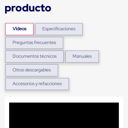
Ultima
producto
Milla
Anti-
Robo
Hormiga
Estanterías
Videos
Especificaciones
Móviles
MRO
Preguntas frecuentes
Distribución
Equipos
Móviles
Documentos técnicos
Manuales
Diablitos
de
carga
Otros descargables
Empaque
y
Accesorios y refacciones
Embalaje
Playo
Emplaye
Stretch
Film
Automatico
Emplaye
Manual
Plastico