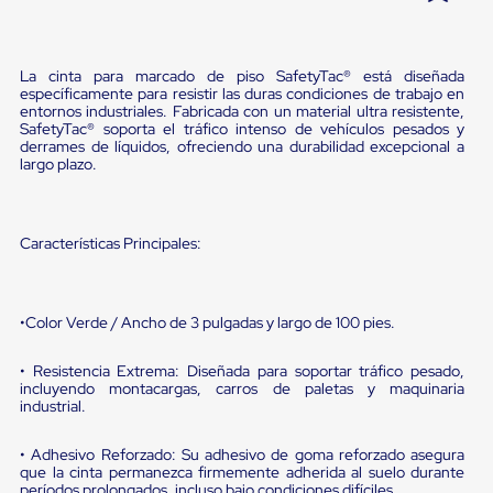
Pestañas
9
.
flejadora
de
Borde
10
.
slip sheet
La cinta para marcado de piso SafetyTac® está diseñada
de
específicamente para resistir las duras condiciones de trabajo en
andén
entornos industriales. Fabricada con un material ultra resistente,
Pestañas
SafetyTac® soporta el tráfico intenso de vehículos pesados y
de
derrames de líquidos, ofreciendo una durabilidad excepcional a
Borde
largo plazo.
de
andén
Mecánicas
Pestañas
Características Principales:
de
Borde
de
andén
•Color Verde / Ancho de 3 pulgadas y largo de 100 pies.
Hidráulicas
Rampas
• Resistencia Extrema: Diseñada para soportar tráfico pesado,
de
incluyendo montacargas, carros de paletas y maquinaria
patio
industrial.
portátiles
Rampas
de
• Adhesivo Reforzado: Su adhesivo de goma reforzado asegura
que la cinta permanezca firmemente adherida al suelo durante
patio
períodos prolongados, incluso bajo condiciones difíciles.