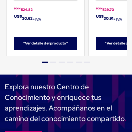
Cinta
MXN
MXN
de
524.82
529.70
Aislar
US$
US$
30.62
30.91
+ IVA
+ IVA
Cinta
de
Aluminio
Cinta
de
"Ver detalle del producto"
"Ver detalle de
Papel
Cinta
de
Seguridad
Masking
Tape
Cinta
Adhesiva
Explora nuestro Centro de
Transparente
y
Conocimiento y enriquece tus
Canela
Cinta
aprendizajes. Acompáñanos en el
Flejadora
Cinta
camino del conocimiento compartido
Tipo
Diurex