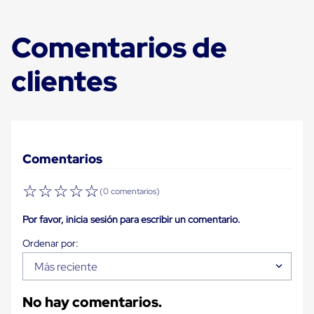
para
Emplayar
Preestirado
Comentarios de
Pelicula
Plastica
Stretch
clientes
Hood
Manejo
de
carga
sin
tarimas
Slip
Comentarios
Sheet
Slip
☆
☆
☆
☆
☆
(0 comentarios)
Sheet
de
Por favor, inicia sesión para escribir un comentario.
Plastico
Slip
Sheet
de
Más reciente
Carton
Tarimas
Tarimas
No hay comentarios.
de