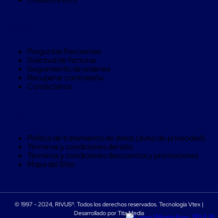
Máquinas
de
Plato
Ayuda
Giratorio
para
Película
Preguntas frecuentes
Automática
Solicitud de facturas
Máquina
Seguimiento de ordenes
de
Recuperar contraseña
Brazo
Contáctanos
Giratorio
para
Película
Legal
Automática
Robots
de
Política de tratamiento de datos (aviso de privacidad)
emplayes
Términos y condiciones del sitio
Robots
Términos y condiciones descuentos y promociones
de
Mapa del Sitio
emplayes
Automáticos
Robots
de
© 1997 - 2024, RIVUS®. Todos los derechos reservados. Tecnología Vtex |
emplayes
CREATIVE SAFETY SUPPLY
Desarrollado por Tita Media
móvil
Cinta de Seguridad Rojo/Blanco 4" x 100' para Piso