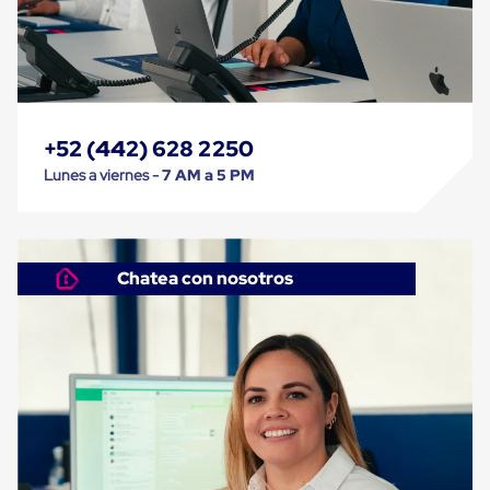
Despachador
de
Cinta
Fleje
Fleje
Plástico
PP
(Polipropileno)
+52 (442) 628 2250
Fleje
Lunes a viernes -
7 AM a 5 PM
Plástico
PET
(Polyester)
Fleje
de
Acero
Chatea con nosotros
Sellos
para
Fleje
Bolsas
de
aire
Bolsas
de
Aire
Papel