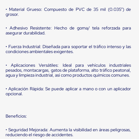
portátiles
de
• Material Grueso: Compuesto de PVC de 35 mil (0.035”) de
Cargas
grosor.
Convencionales
Sellos
para
• Adhesivo Resistente: Hecho de goma/ tela reforzada para
asegurar durabilidad.
Puertas
de
andén
• Fuerza Industrial: Diseñada para soportar el tráfico intenso y las
Sellos
condiciones ambientales exigentes.
de
Cabezal
• Aplicaciones Versátiles: Ideal para vehículos industriales
Fijo
pesados, montacargas, gatos de plataforma, alto tráfico peatonal,
Sellos
agua y limpieza industrial, así como productos químicos comunes.
de
Cabezal
• Aplicación Rápida: Se puede aplicar a mano o con un aplicador
Colgante
opcional.
Cortina
Retenedores
de
andén
Beneficios:
Retenedores
de
andén
• Seguridad Mejorada: Aumenta la visibilidad en áreas peligrosas,
con
reduciendo el riesgo de accidentes.