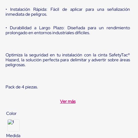
sistema
de
• Instalación Rápida: Fácil de aplicar para una señalización
retención
inmediata de peligros.
de
ruedas
• Durabilidad a Largo Plazo: Diseñada para un rendimiento
Retenedores
prolongado en entornos industriales difíciles.
de
andén
Automáticos
Retenedores
Optimiza la seguridad en tu instalación con la cinta SafetyTac®
de
Hazard, la solución perfecta para delimitar y advertir sobre áreas
Andén
peligrosas.
Multi
Transportes
Controles
de
Pack de 4 piezas.
Muelle/Andén
Controles
de
Ver más
Muelle/Andén
Básico
Color
Controles
de
Muelle/Andén
Integral
Medida