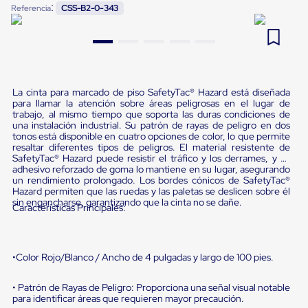
:
Referencia
CSS-B2-0-343
Pestañas
9
.
flejadora
de
Borde
10
.
cámara cph
de
andén
Pestañas
de
La cinta para marcado de piso SafetyTac® Hazard está diseñada
Borde
para llamar la atención sobre áreas peligrosas en el lugar de
de
trabajo, al mismo tiempo que soporta las duras condiciones de
andén
una instalación industrial. Su patrón de rayas de peligro en dos
Mecánicas
tonos está disponible en cuatro opciones de color, lo que permite
Pestañas
resaltar diferentes tipos de peligros. El material resistente de
SafetyTac® Hazard puede resistir el tráfico y los derrames, y su
de
adhesivo reforzado de goma lo mantiene en su lugar, asegurando
Borde
un rendimiento prolongado. Los bordes cónicos de SafetyTac®
de
Hazard permiten que las ruedas y las paletas se deslicen sobre él
andén
sin engancharse, garantizando que la cinta no se dañe.
Características Principales:
Hidráulicas
Rampas
de
patio
•Color Rojo/Blanco / Ancho de 4 pulgadas y largo de 100 pies.
portátiles
Rampas
de
• Patrón de Rayas de Peligro: Proporciona una señal visual notable
patio
para identificar áreas que requieren mayor precaución.