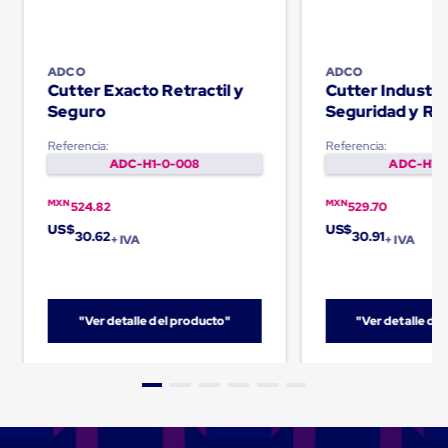
Carton
Plastico
Esquineros
de
ADCO
ADCO
Carton
Cutter Exacto Retractil y
Cutter Industri
Esquineros
Seguro
Seguridad y Ret
Plasticos
Soluciones
Referencia:
Referencia:
de
ADC-H1-0-008
ADC-H1-0
Embalaje
Tiersheet
MXN
MXN
524.82
529.70
Layer
Pad
US$
US$
30.62
30.91
+ IVA
+ IVA
Plastico
Laminas
de
Carton
Tiersheet
"Ver detalle del producto"
"Ver detalle de
Hojas
de
Carton
Anti
Deslizamiento
Separador
de