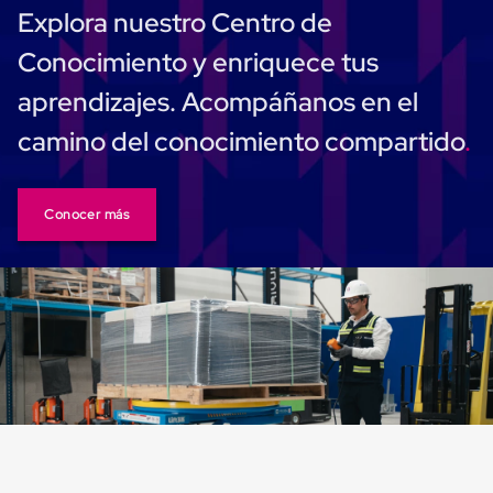
Carton
Explora nuestro Centro de
Corrugado
Freezer
Conocimiento y enriquece tus
Spacers
Separador
aprendizajes. Acompáñanos en el
para
Congelación
camino del conocimiento compartido
Estandar
Separador
para
Congelación
Conocer más
Ultra
Flujo
Cintas
protectoras
Cintas
adhesivas
Cinta
de
Tela
Cinta
para
Ductos
y
Tuberias