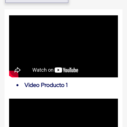
Ultima
Milla
Anti-
Robo
Hormiga
Estanterías
Móviles
MRO
Distribución
Equipos
Móviles
Diablitos
de
carga
Empaque
y
Embalaje
Video Producto 1
Playo
Emplaye
Stretch
Film
Automatico
Emplaye
Manual
Plastico