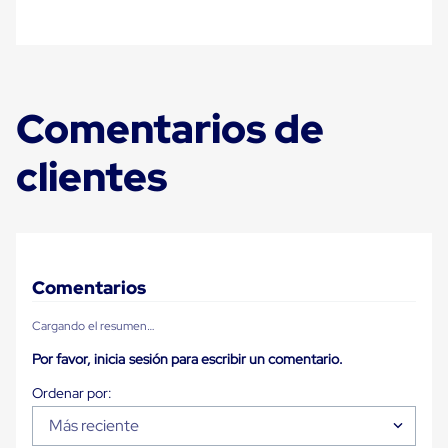
Plastico
Tarimas
de
Plastico
para
Buenas
Comentarios de
Prácticas
de
Manufactura
clientes
Tarimas
de
Plastico
para
Exportación
Tarimas
de
Comentarios
Plastico
Rackeables
Cargando el resumen…
Tarimas
de
Por favor, inicia sesión para escribir un comentario.
Plastico
Multiusos
Esquineros
Angulos
Más reciente
de