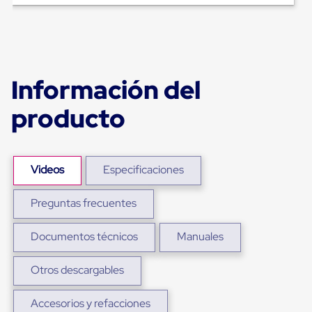
Diablito
de
carga
Diablito
eléctrico
Diablito
manual
Información del
Plataformas
de
producto
carga
Jaulas
de
Distribución
Ultima
Videos
Especificaciones
Milla
Dollies
Preguntas frecuentes
para
Charolas
Plásticas
Documentos técnicos
Manuales
Contenedores
Metálicos
Colapsables
Otros descargables
Jaulas
de
Accesorios y refacciones
Distribución