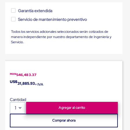
sistema
de
Garantía extendida
retención
de
Servicio de mantenimiento preventivo
ruedas
Retenedores
de
Todos los servicios adicionales seleccionados serán cotizados de
andén
manera independiente por nuestro departamento de Ingeniería y
Automáticos
Servicio.
Retenedores
de
Andén
Multi
Transportes
Controles
MXN
546,483.37
de
US$
31,885.93
Muelle/Andén
+ IVA
Controles
de
Cantidad
Muelle/Andén
Básico
1
Agregar al carrito
Controles
de
Muelle/Andén
Comprar ahora
Integral