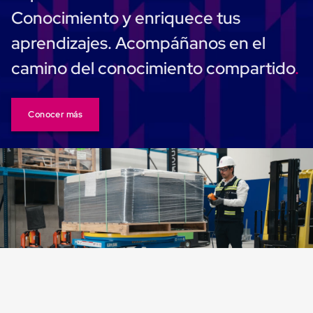
Cinta
Conocimiento y enriquece tus
de
Aislar
aprendizajes. Acompáñanos en el
Cinta
de
camino del conocimiento compartido
Aluminio
Cinta
de
Papel
Conocer más
Cinta
de
Seguridad
Masking
Tape
Cinta
Adhesiva
Transparente
y
Canela
Cinta
Flejadora
Cinta
Tipo
Diurex