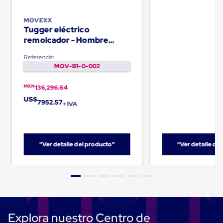
Carton
Corrugado
MOVEXX
Freezer
Tugger eléctrico
Spacers
remolcador - Hombre
Separador
caminando TT1000-T
para
Referencia:
Congelación
MOV-B1-0-002
Estandar
Separador
para
MXN
136,296.64
Congelación
US$
7952.57
+ IVA
Ultra
Flujo
Cintas
protectoras
Cintas
"Ver detalle del producto"
"Ver detalle de
adhesivas
Cinta
de
Tela
Cinta
para
Ductos
y
Explora nuestro Centro de
Tuberias