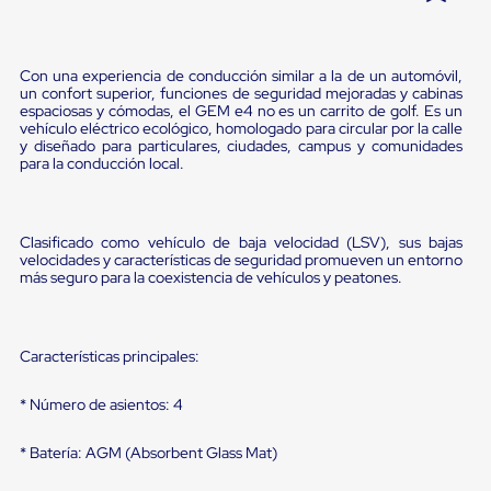
Pestañas
9
.
flejadora
de
Borde
10
.
cámara cph
Con una experiencia de conducción similar a la de un automóvil,
de
un confort superior, funciones de seguridad mejoradas y cabinas
andén
espaciosas y cómodas, el GEM e4 no es un carrito de golf. Es un
Pestañas
vehículo eléctrico ecológico, homologado para circular por la calle
de
y diseñado para particulares, ciudades, campus y comunidades
Borde
para la conducción local.
de
andén
Mecánicas
Pestañas
Clasificado como vehículo de baja velocidad (LSV), sus bajas
de
velocidades y características de seguridad promueven un entorno
Borde
más seguro para la coexistencia de vehículos y peatones.
de
andén
Hidráulicas
Rampas
Características principales:
de
patio
* Número de asientos: 4
portátiles
Rampas
de
* Batería: AGM (Absorbent Glass Mat)
patio