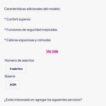
portátiles
de
Cargas
Características adicionales del modelo:
Convencionales
Sellos
* Confort superior
para
Puertas
* Funciones de seguridad mejoradas
de
andén
Sellos
* Cabinas espaciosas y cómodas
de
Cabezal
Fijo
Ver más
Sellos
de
Número de asientos
Cabezal
Colgante
4 asientos
Cortina
Batería
Retenedores
de
AGM
andén
Retenedores
de
andén
¿Estás interesado en agregar los siguientes servicios?
con