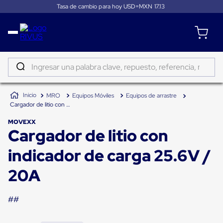
Tasa de cambio para hoy USD=MXN
17.13
Distribución
Puertas
de
Ingresar una palabra clave, repuesto, referencia, marca...
andén
Rampas
TÉRMINOS MÁS BUSCADOS
Niveladoras
MRO
Equipos Móviles
Equipos de arrastre
de
1
.
patin
Cargador de litio con indicador de carga 25.6V / 20A
andén
2
.
tambos
Rampas
MOVEXX
niveladoras
Cargador de litio con
3
.
taylor dunn
de
andén
4
.
proyector
indicador de carga 25.6V /
hidráulicas
Rampas
5
.
termograficador
niveladoras
20A
neumáticas
6
.
monitor 7
Rampas
niveladoras
##
7
.
fleje
de
andén
8
.
emplayadora plato giratorio
mecánicas