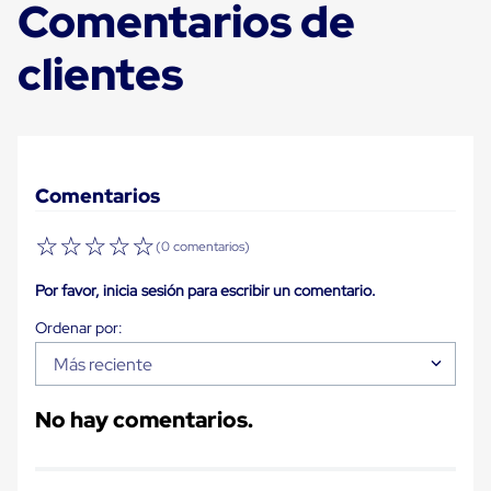
Comentarios de
para
Emplayar
Preestirado
clientes
Pelicula
Plastica
Stretch
Hood
Manejo
de
carga
Comentarios
sin
tarimas
☆
☆
☆
☆
☆
Slip
(0 comentarios)
Sheet
Slip
Por favor, inicia sesión para escribir un comentario.
Sheet
de
Plastico
Más reciente
Slip
Sheet
de
No hay comentarios.
Carton
Tarimas
Tarimas
de