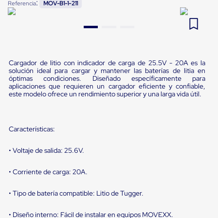
:
Referencia
MOV-B1-1-211
Pestañas
9
.
flejadora
de
Borde
10
.
playo manual
de
andén
Pestañas
de
Cargador de litio con indicador de carga de 25.5V - 20A es la
Borde
solución ideal para cargar y mantener las baterías de litia en
de
óptimas condiciones. Diseñado específicamente para
aplicaciones que requieren un cargador eficiente y confiable,
andén
este modelo ofrece un rendimiento superior y una larga vida útil.
Mecánicas
Pestañas
de
Borde
Características:
de
andén
Hidráulicas
• Voltaje de salida: 25.6V.
Rampas
de
• Corriente de carga: 20A.
patio
portátiles
Rampas
• Tipo de batería compatible: Litio de Tugger.
de
patio
• Diseño interno: Fácil de instalar en equipos MOVEXX.