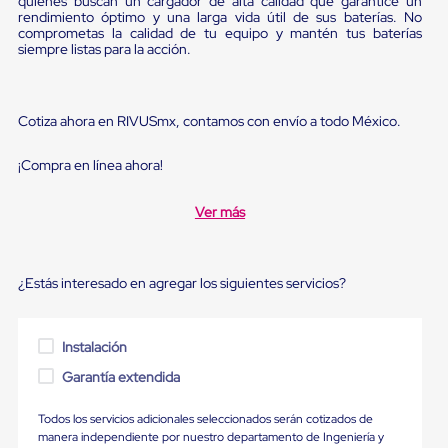
quienes buscan un cargador de alta calidad que garantice un
sistema
rendimiento óptimo y una larga vida útil de sus baterías. No
de
comprometas la calidad de tu equipo y mantén tus baterías
retención
siempre listas para la acción.
de
ruedas
Retenedores
de
Cotiza ahora en RIVUSmx, contamos con envío a todo México.
andén
Automáticos
Retenedores
¡Compra en línea ahora!
de
Andén
Ver más
Multi
Transportes
Controles
de
¿Estás interesado en agregar los siguientes servicios?
Muelle/Andén
Controles
de
Muelle/Andén
Instalación
Básico
Garantía extendida
Controles
de
Muelle/Andén
Todos los servicios adicionales seleccionados serán cotizados de
Integral
manera independiente por nuestro departamento de Ingeniería y