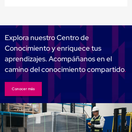
Plastico
Tarimas
de
Plastico
para
Buenas
Prácticas
Explora nuestro Centro de
de
Manufactura
Conocimiento y enriquece tus
Tarimas
de
aprendizajes. Acompáñanos en el
Plastico
para
camino del conocimiento compartido
Exportación
Tarimas
de
Plastico
Conocer más
Rackeables
Tarimas
de
Plastico
Multiusos
Esquineros
Angulos
de