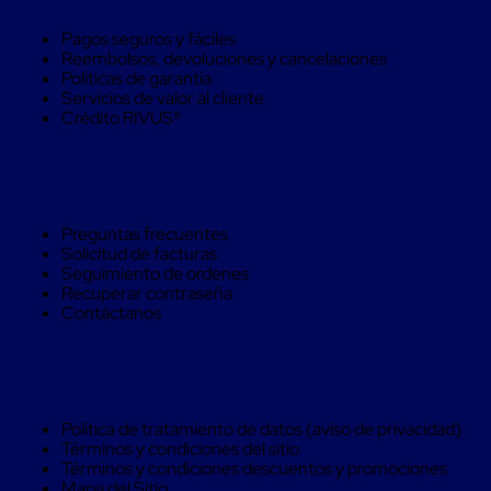
Caja
Super
Pagos seguros y fáciles
Sacos
Reembolsos, devoluciones y cancelaciones
de
Políticas de garantía
Rafia
Servicios de valor al cliente
Super
Crédito RIVUS®
Sacos
de
Rafia
Ayuda
sin
personalizar
Super
Preguntas frecuentes
Sacos
Solicitud de facturas
de
Seguimiento de ordenes
rafia
Recuperar contraseña
personalizados
Contáctanos
Cable
de
Polipropileno
Legal
Rafia
Fibrilada
Arpilla
Política de tratamiento de datos (aviso de privacidad)
Circular
Términos y condiciones del sitio
Con
Términos y condiciones descuentos y promociones
Etiqueta
Mapa del Sitio