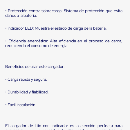
portátiles
de
Cargas
• Protección contra sobrecarga: Sistema de protección que evita
daños a la batería.
Convencionales
Sellos
para
• Indicador LED: Muestra el estado de carga de la batería.
Puertas
de
• Eficiencia energética: Alta eficiencia en el proceso de carga,
andén
reduciendo el consumo de energía
Sellos
de
Cabezal
Fijo
Beneficios de usar este cargador:
Sellos
de
Cabezal
• Carga rápida y segura.
Colgante
Cortina
• Durabilidad y fiabilidad.
Retenedores
de
andén
• Fácil Instalación.
Retenedores
de
andén
con
El cargador de litio con indicador es la elección perfecta para