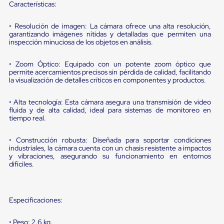
portátiles
Características:
de
Cargas
• Resolución de imagen: La cámara ofrece una alta resolución,
Convencionales
garantizando imágenes nítidas y detalladas que permiten una
Sellos
inspección minuciosa de los objetos en análisis.
para
Puertas
de
• Zoom Óptico: Equipado con un potente zoom óptico que
andén
permite acercamientos precisos sin pérdida de calidad, facilitando
la visualización de detalles críticos en componentes y productos.
Sellos
de
Cabezal
• Alta tecnología: Esta cámara asegura una transmisión de video
Fijo
fluida y de alta calidad, ideal para sistemas de monitoreo en
Sellos
tiempo real.
de
Cabezal
• Construcción robusta: Diseñada para soportar condiciones
Colgante
industriales, la cámara cuenta con un chasis resistente a impactos
Cortina
y vibraciones, asegurando su funcionamiento en entornos
Retenedores
difíciles.
de
andén
Retenedores
de
Especificaciones:
andén
con
• Peso: 2.6 kg.