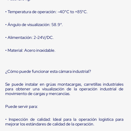
sistema
de
retención
• Temperatura de operación: -40°C to +85°C.
de
ruedas
• Ángulo de visualización: 58.9°.
Retenedores
de
andén
• Alimentación: 2-24V/DC.
Automáticos
Retenedores
• Material: Acero inoxidable.
de
Andén
Multi
Transportes
¿Cómo puede funcionar esta cámara industrial?
Controles
de
Se puede instalar en grúas montacargas, carretillas industriales
Muelle/Andén
para obtener una visualización de la operación industrial de
Controles
movimiento de cargas y mercancías.
de
Muelle/Andén
Básico
Puede servir para:
Controles
de
• Inspección de calidad: Ideal para la operación logística para
Muelle/Andén
mejorar los estándares de calidad de la operación.
Integral