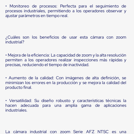
Diablito
• Monitoreo de procesos: Perfecta para el seguimiento de
de
procesos industriales, permitiendo a los operadores observar y
carga
ajustar parámetros en tiempo real.
Diablito
eléctrico
Diablito
manual
¿Cuáles son los beneficios de usar esta cámara con zoom
Plataformas
industrial?
de
carga
Jaulas
• Mejora de la eficiencia: La capacidad de zoom y la alta resolución
permiten a los operadores realizar inspecciones más rápidas y
de
precisas, reduciendo el tiempo de inactividad.
Distribución
Ultima
Milla
• Aumento de la calidad: Con imágenes de alta definición, se
Dollies
minimizan los errores en la producción y se mejora la calidad del
para
producto final.
Charolas
Plásticas
• Versatilidad: Su diseño robusto y características técnicas la
Contenedores
hacen adecuada para una amplia gama de aplicaciones
Metálicos
industriales.
Colapsables
Jaulas
de
Distribución
La cámara industrial con zoom Serie AFZ NTSC es una