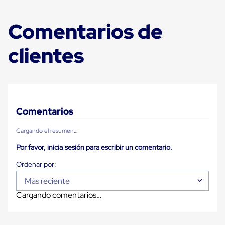
Carton
Plastico
Comentarios de
Esquineros
de
Carton
clientes
Esquineros
Plasticos
Soluciones
de
Embalaje
Tiersheet
Layer
Comentarios
Pad
Plastico
Cargando el resumen…
Laminas
de
Por favor, inicia sesión para escribir un comentario.
Carton
Tiersheet
Hojas
de
Más reciente
Carton
Cargando comentarios…
Anti
Deslizamiento
Separador
de