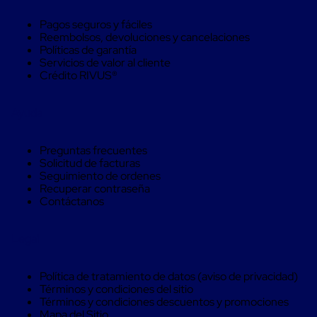
Soluciones
de
Pagos seguros y fáciles
sujeción
Reembolsos, devoluciones y cancelaciones
de
Políticas de garantía
carga
Servicios de valor al cliente
Fleje
Crédito RIVUS®
compuesto
de
alta
Ayuda
resistencia
Fleje
de
Preguntas frecuentes
cordón
Solicitud de facturas
de
Seguimiento de ordenes
poliéster
Recuperar contraseña
fusionado
Contáctanos
Fleje
de
poliéster
Legal
tejido
de
alta
Política de tratamiento de datos (aviso de privacidad)
resistencia
Términos y condiciones del sitio
Gancho
Términos y condiciones descuentos y promociones
para
Mapa del Sitio