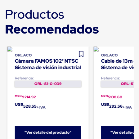
Carton
Productos
Corrugado
Freezer
Spacers
Recomendados
Separador
para
Congelación
Estandar
Separador
para
ORLACO
ORLACO
Congelación
Cámara FAMOS 102° NTSC
Cable de 13m 4 
Ultra
Sistema de visión industrial
Sistema de visi
Flujo
montacargas
Cintas
Referencia:
Referencia:
protectoras
ORL-S1-0-039
ORL-S1-0
Cintas
adhesivas
MXN
MXN
9214.92
5100.60
Cinta
US$
US$
de
528.55
292.56
+ IVA
+ IVA
Tela
Cinta
para
Ductos
y
"Ver detalle del producto"
"Ver detalle de
Tuberias