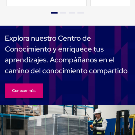
Cinta
de
Aislar
Cinta
de
Aluminio
Explora nuestro Centro de
Cinta
de
Conocimiento y enriquece tus
Papel
Cinta
aprendizajes. Acompáñanos en el
de
Seguridad
camino del conocimiento compartido
Masking
Tape
Cinta
Adhesiva
Conocer más
Transparente
y
Canela
Cinta
Flejadora
Cinta
Tipo
Diurex