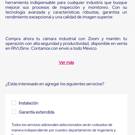
Ultima
herramienta indispensable para cualquier industria que busque
Milla
mejorar sus procesos de inspección y monitoreo. Con su
tecnología avanzada y características robustas, garantiza un
Anti-
rendimiento excepcional y una calidad de imagen superior.
Robo
Hormiga
Estanterías
Móviles
Compra ahora tu cámara industrial con Zoom y mantén tu
MRO
operación con alta seguridad y productividad, disponible en venta
Distribución
en RIVUSmx. Contamos con envío a todo México.
Equipos
Móviles
Diablitos
Ver más
de
carga
Empaque
y
¿Estás interesado en agregar los siguientes servicios?
Embalaje
Playo
Emplaye
Instalación
Stretch
Film
Garantía extendida
Automatico
Emplaye
Todos los servicios adicionales seleccionados serán cotizados de
Manual
manera independiente por nuestro departamento de Ingeniería y
Plastico