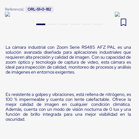
Pestañas
9
.
flejadora
:
Referencia
ORL-S1-0-182
de
Borde
10
.
slip sheet
de
andén
Pestañas
de
Borde
La cámara industrial con Zoom Serie RS485 AFZ PAL es una
de
solución avanzada diseñada para aplicaciones industriales que
andén
requieren alta precisión y calidad de imagen. Con su capacidad de
Mecánicas
zoom óptico y tecnología de captura de video, esta cámara es
Pestañas
ideal para inspección de calidad, monitoreo de procesos y análisis
de
de imágenes en entornos exigentes.
Borde
de
andén
Hidráulicas
Es resistente a golpes y vibraciones, está rellena de nitrógeno, es
100 % impermeable y cuenta con lente calefactable. Ofrece la
Rampas
mejor calidad de imagen en cualquier condición climática.
de
Además, cuenta con un modo de visión nocturna de 0 lux y una
patio
función de brillo integrada para una mejor visibilidad en la
portátiles
oscuridad.
Rampas
de
patio