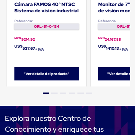
Cámara FAMOS 40° NTSC
Monitor de 7" p
Cinta
de
Sistema de visión industrial
de visión mont
Aislar
RLED - 4m
Cinta
Referencia:
Referencia:
de
ORL-S1-0-134
ORL-S1-0
Aluminio
Cinta
MXN
MXN
9214.92
24,167.88
de
US$
US$
Papel
537.67
1410.13
+ IVA
+ IVA
Cinta
de
Seguridad
Masking
"Ver detalle del producto"
"Ver detalle de
Tape
Cinta
Adhesiva
Transparente
y
Canela
Cinta
Flejadora
Explora nuestro Centro de
Cinta
Tipo
Conocimiento y enriquece tus
Diurex