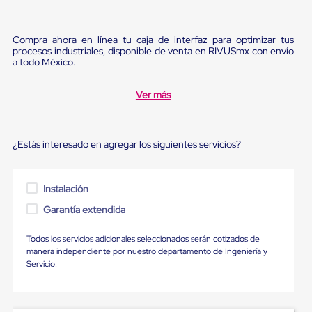
Ultima
Milla
Anti-
Compra ahora en línea tu caja de interfaz para optimizar tus
Robo
procesos industriales, disponible de venta en RIVUSmx con envío
Hormiga
a todo México.
Estanterías
Móviles
MRO
Ver más
Distribución
Equipos
Móviles
Diablitos
¿Estás interesado en agregar los siguientes servicios?
de
carga
Empaque
Instalación
y
Embalaje
Garantía extendida
Playo
Emplaye
Todos los servicios adicionales seleccionados serán cotizados de
Stretch
manera independiente por nuestro departamento de Ingeniería y
Film
Servicio.
Automatico
Emplaye
Manual
Plastico