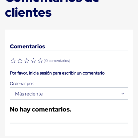
Carton
clientes
Plastico
Esquineros
de
Carton
Esquineros
Plasticos
Soluciones
Comentarios
de
Embalaje
☆
☆
☆
☆
☆
Tiersheet
(0 comentarios)
Layer
Pad
Por favor, inicia sesión para escribir un comentario.
Plastico
Laminas
de
Carton
Más reciente
Tiersheet
Hojas
No hay comentarios.
de
Carton
Anti
Deslizamiento
Separador
de