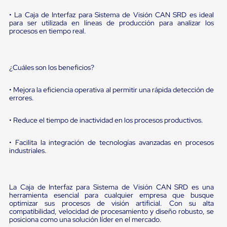
Diablito
de
• La Caja de Interfaz para Sistema de Visión CAN SRD es ideal
carga
para ser utilizada en líneas de producción para analizar los
Diablito
procesos en tiempo real.
eléctrico
Diablito
manual
Plataformas
¿Cuáles son los beneficios?
de
carga
• Mejora la eficiencia operativa al permitir una rápida detección de
Jaulas
errores.
de
Distribución
• Reduce el tiempo de inactividad en los procesos productivos.
Ultima
Milla
Dollies
• Facilita la integración de tecnologías avanzadas en procesos
para
industriales.
Charolas
Plásticas
Contenedores
Metálicos
La Caja de Interfaz para Sistema de Visión CAN SRD es una
Colapsables
herramienta esencial para cualquier empresa que busque
Jaulas
optimizar sus procesos de visión artificial. Con su alta
compatibilidad, velocidad de procesamiento y diseño robusto, se
de
posiciona como una solución líder en el mercado.
Distribución