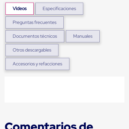
Plastico
Tarimas
Videos
Especificaciones
de
Plastico
Preguntas frecuentes
para
Buenas
Prácticas
Documentos técnicos
Manuales
de
Manufactura
Tarimas
Otros descargables
de
Plastico
Accesorios y refacciones
para
Exportación
Tarimas
de
Plastico
Rackeables
Tarimas
de
Plastico
Multiusos
Esquineros
Comentarios de
Angulos
de