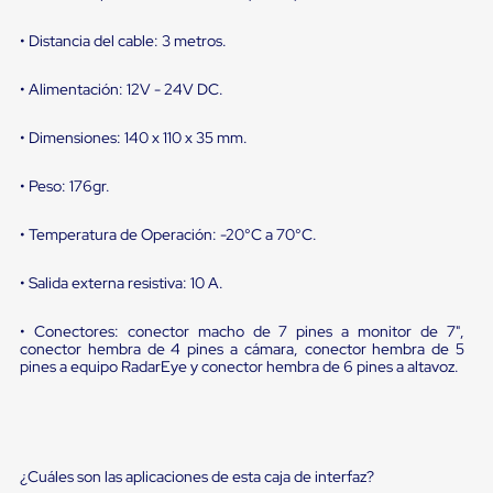
sistema
de
• Distancia del cable: 3 metros.
retención
de
ruedas
• Alimentación: 12V - 24V DC.
Retenedores
de
• Dimensiones: 140 x 110 x 35 mm.
andén
Automáticos
Retenedores
• Peso: 176gr.
de
Andén
• Temperatura de Operación: -20°C a 70°C.
Multi
Transportes
Controles
• Salida externa resistiva: 10 A.
de
Muelle/Andén
• Conectores: conector macho de 7 pines a monitor de 7",
Controles
conector hembra de 4 pines a cámara, conector hembra de 5
de
pines a equipo RadarEye y conector hembra de 6 pines a altavoz.
Muelle/Andén
Básico
Controles
de
Muelle/Andén
¿Cuáles son las aplicaciones de esta caja de interfaz?
Integral