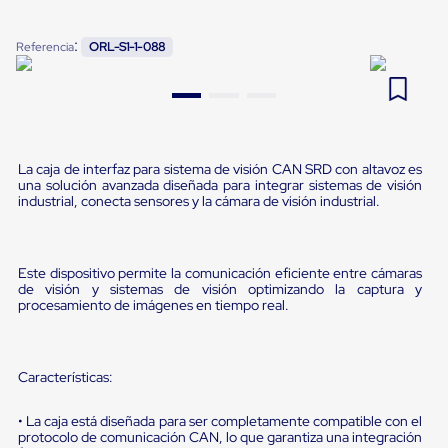
Pestañas
9
.
flejadora
de
:
Referencia
ORL-S1-1-088
Borde
10
.
cámara cph
de
andén
Pestañas
de
Borde
de
La caja de interfaz para sistema de visión CAN SRD con altavoz es
andén
una solución avanzada diseñada para integrar sistemas de visión
Mecánicas
industrial, conecta sensores y la cámara de visión industrial.
Pestañas
de
Borde
de
Este dispositivo permite la comunicación eficiente entre cámaras
andén
de visión y sistemas de visión optimizando la captura y
Hidráulicas
procesamiento de imágenes en tiempo real.
Rampas
de
patio
portátiles
Características:
Rampas
de
• La caja está diseñada para ser completamente compatible con el
patio
protocolo de comunicación CAN, lo que garantiza una integración