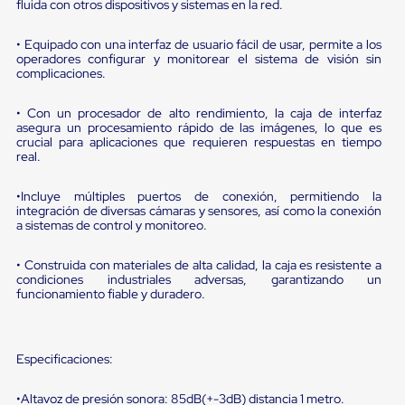
portátiles
fluida con otros dispositivos y sistemas en la red.
de
Cargas
• Equipado con una interfaz de usuario fácil de usar, permite a los
Convencionales
operadores configurar y monitorear el sistema de visión sin
Sellos
complicaciones.
para
Puertas
• Con un procesador de alto rendimiento, la caja de interfaz
de
asegura un procesamiento rápido de las imágenes, lo que es
andén
crucial para aplicaciones que requieren respuestas en tiempo
Sellos
real.
de
Cabezal
Fijo
•Incluye múltiples puertos de conexión, permitiendo la
integración de diversas cámaras y sensores, así como la conexión
Sellos
a sistemas de control y monitoreo.
de
Cabezal
Colgante
• Construida con materiales de alta calidad, la caja es resistente a
Cortina
condiciones industriales adversas, garantizando un
Retenedores
funcionamiento fiable y duradero.
de
andén
Retenedores
de
Especificaciones:
andén
con
•Altavoz de presión sonora: 85dB(+-3dB) distancia 1 metro.