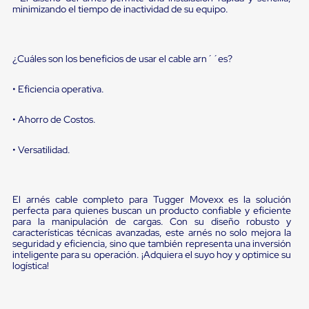
portátiles
minimizando el tiempo de inactividad de su equipo.
de
Cargas
Convencionales
Sellos
¿Cuáles son los beneficios de usar el cable arn´´es?
para
Puertas
de
• Eficiencia operativa.
andén
Sellos
• Ahorro de Costos.
de
Cabezal
Fijo
• Versatilidad.
Sellos
de
Cabezal
Colgante
El arnés cable completo para Tugger Movexx es la solución
perfecta para quienes buscan un producto confiable y eficiente
Cortina
para la manipulación de cargas. Con su diseño robusto y
Retenedores
características técnicas avanzadas, este arnés no solo mejora la
de
seguridad y eficiencia, sino que también representa una inversión
andén
inteligente para su operación. ¡Adquiera el suyo hoy y optimice su
Retenedores
logística!
de
andén
con