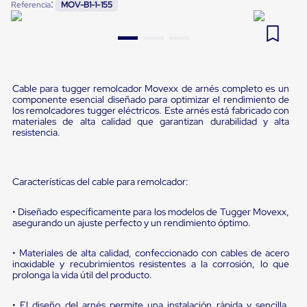
:
Referencia
MOV-B1-1-155
Pestañas
9
.
flejadora
de
Borde
10
.
cámara cph
de
andén
Pestañas
de
Cable para tugger remolcador Movexx de arnés completo es un
Borde
componente esencial diseñado para optimizar el rendimiento de
de
los remolcadores tugger eléctricos. Este arnés está fabricado con
materiales de alta calidad que garantizan durabilidad y alta
andén
resistencia.
Mecánicas
Pestañas
de
Borde
Características del cable para remolcador:
de
andén
Hidráulicas
• Diseñado específicamente para los modelos de Tugger Movexx,
Rampas
asegurando un ajuste perfecto y un rendimiento óptimo.
de
patio
• Materiales de alta calidad, confeccionado con cables de acero
portátiles
inoxidable y recubrimientos resistentes a la corrosión, lo que
Rampas
prolonga la vida útil del producto.
de
patio
• El diseño del arnés permite una instalación rápida y sencilla,