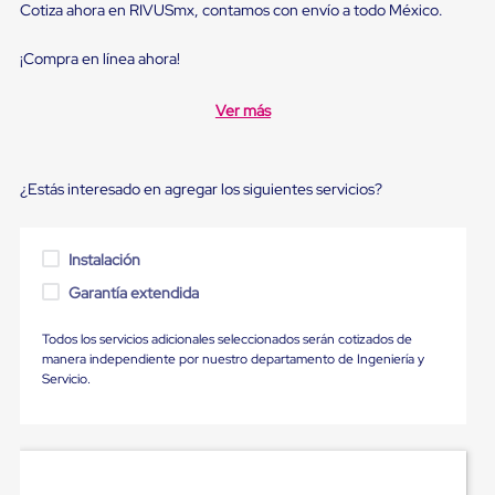
sistema
Cotiza ahora en RIVUSmx, contamos con envío a todo México.
de
retención
¡Compra en línea ahora!
de
ruedas
Retenedores
Ver más
de
andén
Automáticos
Retenedores
¿Estás interesado en agregar los siguientes servicios?
de
Andén
Multi
Instalación
Transportes
Controles
Garantía extendida
de
Muelle/Andén
Controles
Todos los servicios adicionales seleccionados serán cotizados de
de
manera independiente por nuestro departamento de Ingeniería y
Muelle/Andén
Servicio.
Básico
Controles
de
Muelle/Andén
Integral