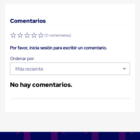
para
Emplayar
Preestirado
Pelicula
Comentarios
Plastica
Stretch
☆
☆
☆
☆
☆
(0 comentarios)
Hood
Manejo
de
Por favor, inicia sesión para escribir un comentario.
carga
sin
tarimas
Más reciente
Slip
Sheet
Slip
No hay comentarios.
Sheet
de
Plastico
Slip
Sheet
de
Carton
Tarimas
Tarimas
de