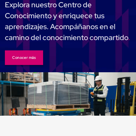
Plastico
Explora nuestro Centro de
Tarimas
de
Conocimiento y enriquece tus
Plastico
para
aprendizajes. Acompáñanos en el
Buenas
Prácticas
camino del conocimiento compartido
de
Manufactura
Tarimas
de
Conocer más
Plastico
para
Exportación
Tarimas
de
Plastico
Rackeables
Tarimas
de
Plastico
Multiusos
Esquineros
Angulos
de