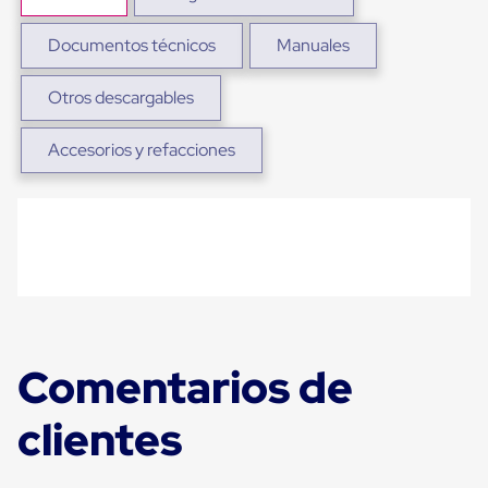
Ultima
Milla
Documentos técnicos
Manuales
Anti-
Robo
Hormiga
Otros descargables
Estanterías
Móviles
MRO
Accesorios y refacciones
Distribución
Equipos
Móviles
Diablitos
de
carga
Empaque
y
Embalaje
Playo
Emplaye
Comentarios de
Stretch
Film
Automatico
clientes
Emplaye
Manual
Plastico